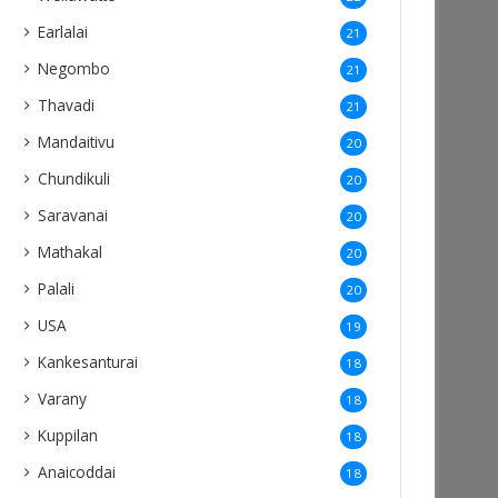
Earlalai
21
Negombo
21
Thavadi
21
Mandaitivu
20
Chundikuli
20
Saravanai
20
Mathakal
20
Palali
20
USA
19
Kankesanturai
18
Varany
18
Kuppilan
18
Anaicoddai
18