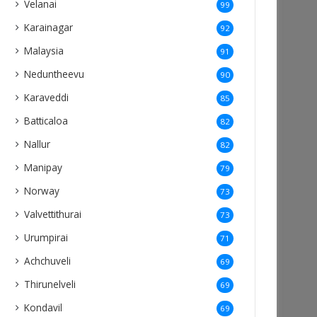
Velanai
99
Karainagar
92
Malaysia
91
Neduntheevu
90
Karaveddi
85
Batticaloa
82
Nallur
82
Manipay
79
Norway
73
Valvettithurai
73
Urumpirai
71
Achchuveli
69
Thirunelveli
69
Kondavil
69