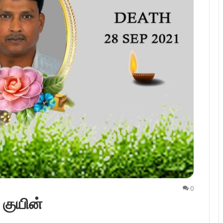
0
 குயின்