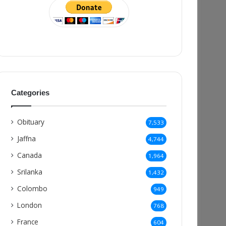
Categories
Obituary
7,533
Jaffna
4,744
Canada
1,964
Srilanka
1,432
Colombo
949
London
768
France
604