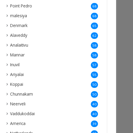
Point Pedro
68
malesiya
68
Denmark
65
Alaveddy
62
Analaitivu
58
Mannar
58
Inuvil
57
Ariyalai
55
Koppai
50
Chunnakam
50
Neerveli
40
Vaddukoddai
40
America
39