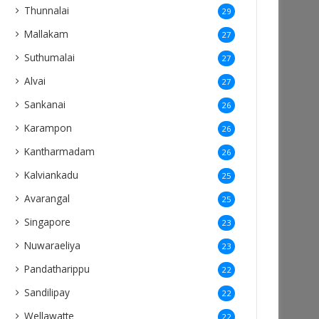
Thunnalai
29
Mallakam
27
Suthumalai
27
Alvai
27
Sankanai
26
Karampon
26
Kantharmadam
26
Kalviankadu
25
Avarangal
25
Singapore
23
Nuwaraeliya
23
Pandatharippu
22
Sandilipay
22
Wellawatte
22