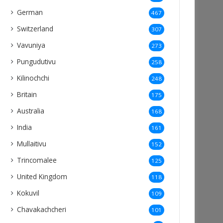
German
467
Switzerland
307
Vavuniya
273
Pungudutivu
258
Kilinochchi
248
Britain
175
Australia
168
India
161
Mullaitivu
152
Trincomalee
125
United Kingdom
118
Kokuvil
109
Chavakachcheri
101