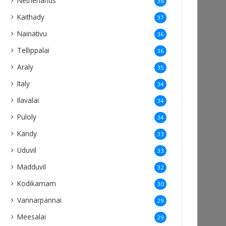
Netherlands
38
Kaithady
37
Nainativu
36
Tellippalai
36
Araly
35
Italy
34
Ilavalai
34
Puloly
34
Kandy
33
Uduvil
33
Madduvil
32
Kodikamam
30
Vannarpannai
29
Meesalai
29