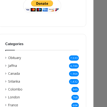
Categories
Obituary
7,533
Jaffna
4,744
Canada
1,964
Srilanka
1,432
Colombo
949
London
768
France
604