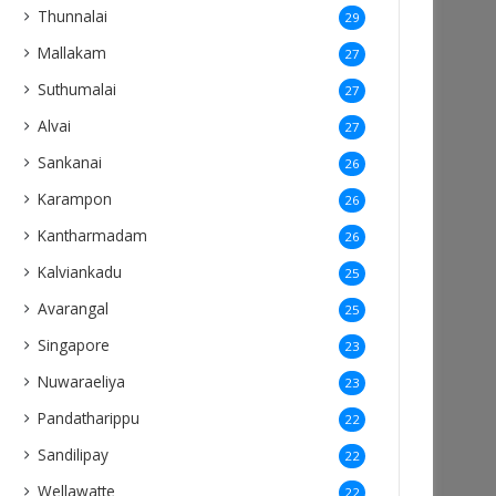
Thunnalai
29
Mallakam
27
Suthumalai
27
Alvai
27
Sankanai
26
Karampon
26
Kantharmadam
26
Kalviankadu
25
Avarangal
25
Singapore
23
Nuwaraeliya
23
Pandatharippu
22
Sandilipay
22
Wellawatte
22