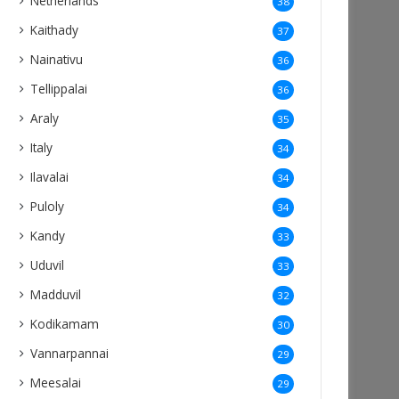
Netherlands
38
Kaithady
37
Nainativu
36
Tellippalai
36
Araly
35
Italy
34
Ilavalai
34
Puloly
34
Kandy
33
Uduvil
33
Madduvil
32
Kodikamam
30
Vannarpannai
29
Meesalai
29