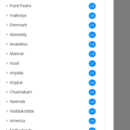
Point Pedro
68
malesiya
68
Denmark
65
Alaveddy
62
Analaitivu
58
Mannar
58
Inuvil
57
Ariyalai
55
Koppai
50
Chunnakam
50
Neerveli
40
Vaddukoddai
40
America
39