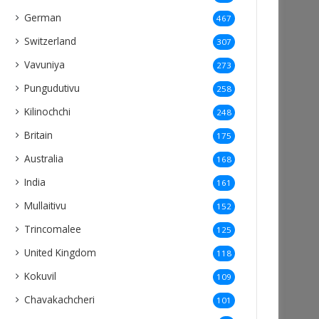
German
467
Switzerland
307
Vavuniya
273
Pungudutivu
258
Kilinochchi
248
Britain
175
Australia
168
India
161
Mullaitivu
152
Trincomalee
125
United Kingdom
118
Kokuvil
109
Chavakachcheri
101