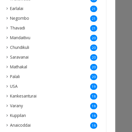
Earlalai
21
Negombo
21
Thavadi
21
Mandaitivu
20
Chundikuli
20
Saravanai
20
Mathakal
20
Palali
20
USA
19
Kankesanturai
18
Varany
18
Kuppilan
18
Anaicoddai
18