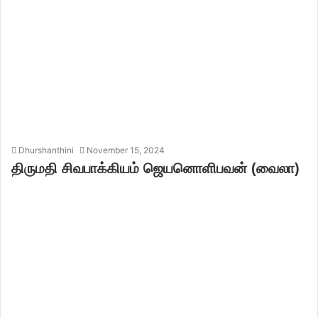
Dhurshanthini
November 15, 2024
திருமதி சிவபாக்கியம் ஜெயனொளிபவன் (வைலா)