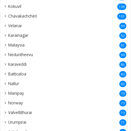
Kokuvil
109
Chavakachcheri
101
Velanai
99
Karainagar
92
Malaysia
91
Neduntheevu
90
Karaveddi
85
Batticaloa
82
Nallur
82
Manipay
79
Norway
73
Valvettithurai
73
Urumpirai
71