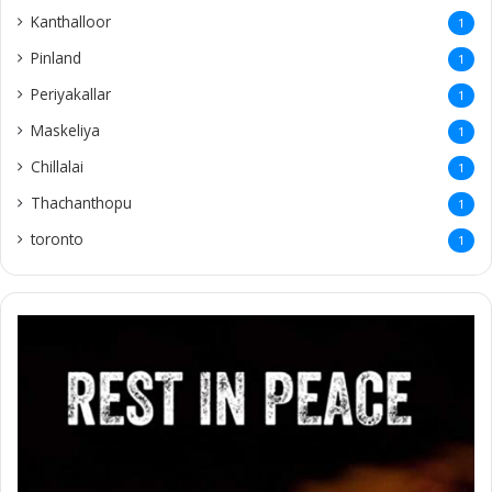
Kanthalloor
1
Pinland
1
Periyakallar
1
Maskeliya
1
Chillalai
1
Thachanthopu
1
toronto
1