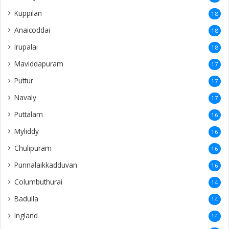
Kuppilan
18
Anaicoddai
18
Irupalai
18
Maviddapuram
17
Puttur
17
Navaly
17
Puttalam
16
Myliddy
16
Chulipuram
16
Punnalaikkadduvan
16
Columbuthurai
14
Badulla
14
Ingland
14