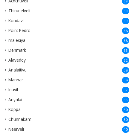
Achchuveli
69
Thirunelveli
69
Kondavil
69
Point Pedro
68
malesiya
68
Denmark
65
Alaveddy
62
Analaitivu
58
Mannar
58
Inuvil
57
Ariyalai
55
Koppai
50
Chunnakam
50
Neerveli
40