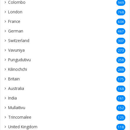
Colombo
949
London
768
France
604
German
467
Switzerland
307
Vavuniya
273
Pungudutivu
258
Kilinochchi
248
Britain
175
Australia
168
India
161
Mullaitivu
152
Trincomalee
125
United Kingdom
118