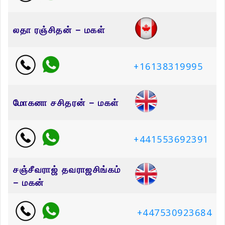
லதா ரஞ்சிதன் – மகள்
+16138319995
மோகனா சசிதரன் – மகள்
+441553692391
சஞ்சீவராஜ் தவராஜசிங்கம்
– மகன்
+447530923684