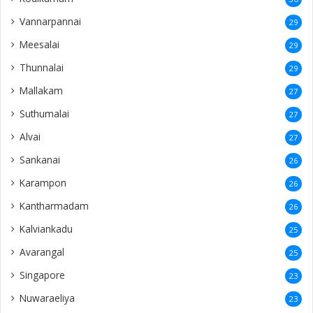
Vannarpannai
29
Meesalai
29
Thunnalai
29
Mallakam
27
Suthumalai
27
Alvai
27
Sankanai
26
Karampon
26
Kantharmadam
26
Kalviankadu
25
Avarangal
25
Singapore
23
Nuwaraeliya
23