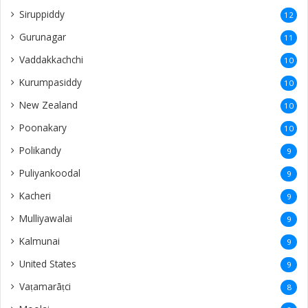
Siruppiddy
12
Gurunagar
11
Vaddakkachchi
10
Kurumpasiddy
10
New Zealand
10
Poonakary
10
Polikandy
9
Puliyankoodal
9
Kacheri
9
Mulliyawalai
9
Kalmunai
9
United States
9
Vaṭamarāṭci
8