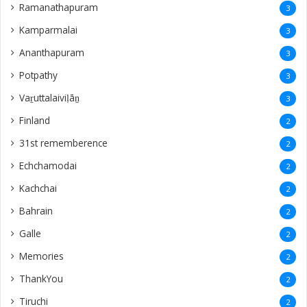
Ramanathapuram
3
Kamparmalai
3
Ananthapuram
3
‎Potpathy
3
Vaṟuttalaiviḷāṉ
3
Finland
2
31st rememberence
2
Echchamodai
2
Kachchai
2
Bahrain
2
Galle
2
Memories
2
ThankYou
2
Tiruchi
2