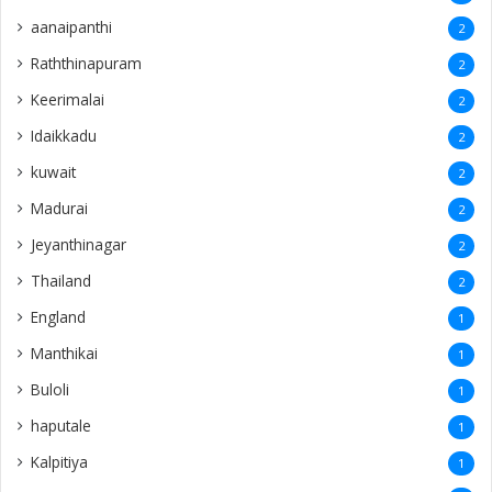
aanaipanthi
2
Raththinapuram
2
Keerimalai
2
Idaikkadu
2
kuwait
2
Madurai
2
Jeyanthinagar
2
Thailand
2
England
1
Manthikai
1
Buloli
1
haputale
1
Kalpitiya
1