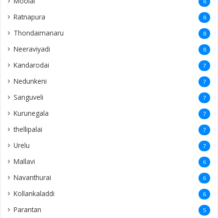
Moolai
8
Ratnapura
8
Thondaimanaru
8
Neeraviyadi
8
Kandarodai
7
Nedunkeni
7
Sanguveli
7
Kurunegala
7
thellipalai
7
Urelu
7
Mallavi
6
Navanthurai
6
Kollankaladdi
6
Parantan
5