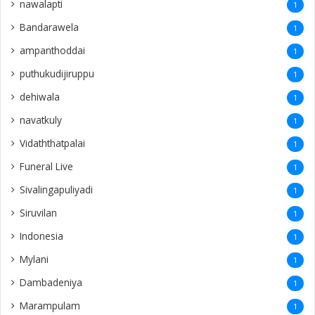
nawalapti
1
Bandarawela
1
ampanthoddai
1
puthukudijiruppu
1
dehiwala
1
navatkuly
1
Vidaththatpalai
1
Funeral Live
1
Sivalingapuliyadi
1
Siruvilan
1
Indonesia
1
Mylani
1
Dambadeniya
1
Marampulam
1