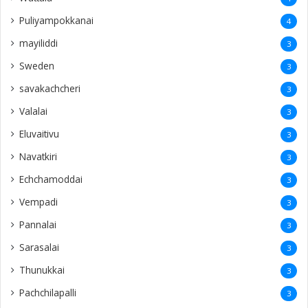
Puliyampokkanai
4
mayiliddi
3
Sweden
3
savakachcheri
3
Valalai
3
Eluvaitivu
3
Navatkiri
3
Echchamoddai
3
Vempadi
3
Pannalai
3
Sarasalai
3
Thunukkai
3
Pachchilapalli
3