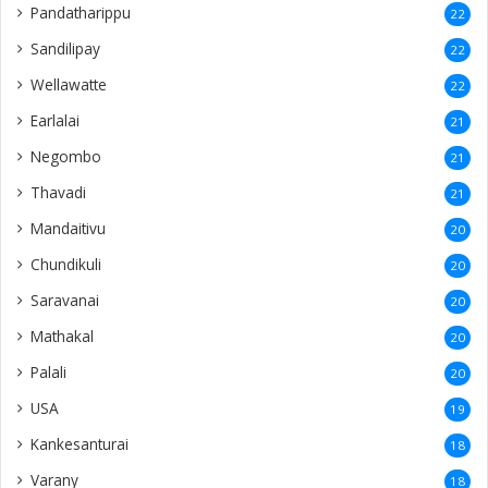
Pandatharippu
22
Sandilipay
22
Wellawatte
22
Earlalai
21
Negombo
21
Thavadi
21
Mandaitivu
20
Chundikuli
20
Saravanai
20
Mathakal
20
Palali
20
USA
19
Kankesanturai
18
Varany
18