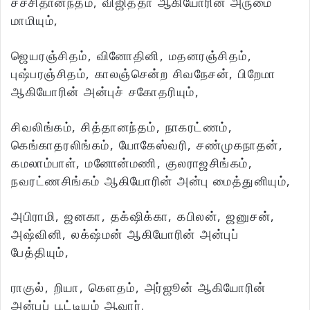
சச்சிதானந்தம், விஜித்தா ஆகியோரின் அருமை
மாமியும்,
ஜெயரஞ்சிதம், வினோதினி, மதனரஞ்சிதம்,
புஷ்பரஞ்சிதம், காலஞ்சென்ற சிவநேசன், பிறேமா
ஆகியோரின் அன்புச் சகோதரியும்,
சிவலிங்கம், சித்தானந்தம், நாகரட்ணம்,
கெங்காதரலிங்கம், யோகேஸ்வரி, சண்முகநாதன்,
கமலாம்பாள், மனோன்மணி, குலராஜசிங்கம்,
நவரட்ணசிங்கம் ஆகியோரின் அன்பு மைத்துனியும்,
அபிராமி, ஜனகா, தக்‌ஷிக்கா, கபிலன், ஜனுசன்,
அஷ்வினி, லக்‌ஷ்மன் ஆகியோரின் அன்புப்
பேத்தியும்,
ராகுல், றியா, கெளதம், அர்ஜூன் ஆகியோரின்
அன்புப் பூட்டியும் ஆவார்.