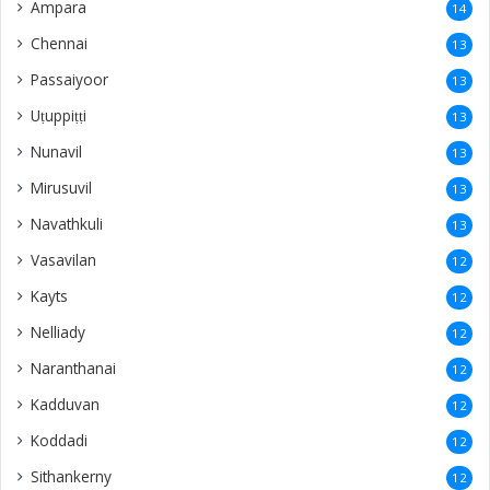
Ampara
14
Chennai
13
Passaiyoor
13
Uṭuppiṭṭi
13
Nunavil
13
Mirusuvil
13
Navathkuli
13
Vasavilan
12
Kayts
12
Nelliady
12
Naranthanai
12
Kadduvan
12
Koddadi
12
Sithankerny
12