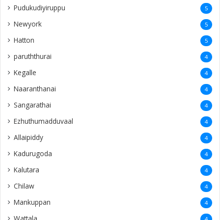
Pudukudiyiruppu
5
Newyork
5
Hatton
5
paruththurai
4
Kegalle
4
Naaranthanai
4
Sangarathai
4
Ezhuthumadduvaal
4
Allaipiddy
4
Kadurugoda
4
Kalutara
4
Chilaw
4
Mankuppan
4
Wattala
4