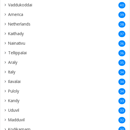
Vaddukoddai
40
America
39
Netherlands
38
Kaithady
37
Nainativu
36
Tellippalai
36
Araly
35
Italy
34
Ilavalai
34
Puloly
34
Kandy
33
Uduvil
33
Madduvil
32
Kodikamam
30