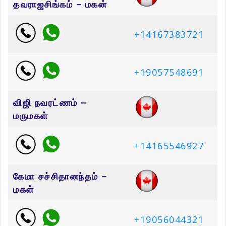
தவராஜசிங்கம் – மகன்
+14167383721
+19057548691
விஜி நவரட்ணம் –
மருமகள்
+14165546927
கேமா சச்சிதானந்தம் –
மகள்
+19056044321