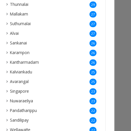
Thunnalai
29
Mallakam
27
Suthumalai
27
Alvai
27
Sankanai
26
Karampon
26
Kantharmadam
26
Kalviankadu
25
Avarangal
25
Singapore
23
Nuwaraeliya
23
Pandatharippu
22
Sandilipay
22
Wellawatte
22