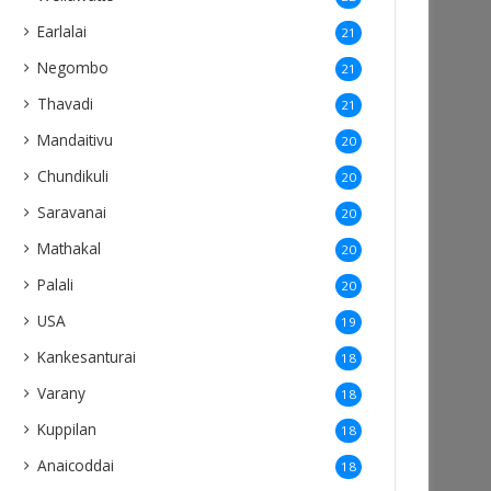
Earlalai
21
Negombo
21
Thavadi
21
Mandaitivu
20
Chundikuli
20
Saravanai
20
Mathakal
20
Palali
20
USA
19
Kankesanturai
18
Varany
18
Kuppilan
18
Anaicoddai
18