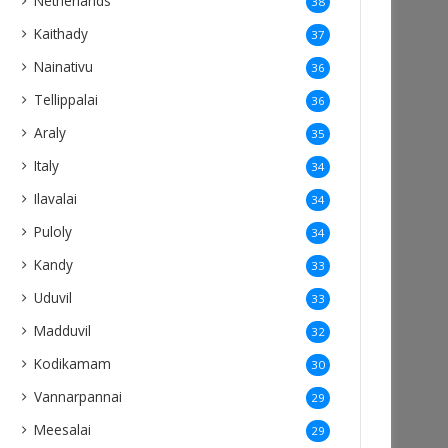
Netherlands
38
Kaithady
37
Nainativu
36
Tellippalai
36
Araly
35
Italy
34
Ilavalai
34
Puloly
34
Kandy
33
Uduvil
33
Madduvil
32
Kodikamam
30
Vannarpannai
29
Meesalai
29