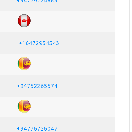
+94779224663
+16472954543
+94752263574
+94776726047