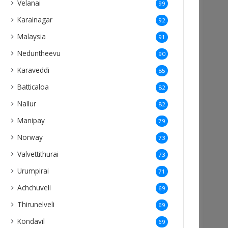
Velanai
99
Karainagar
92
Malaysia
91
Neduntheevu
90
Karaveddi
85
Batticaloa
82
Nallur
82
Manipay
79
Norway
73
Valvettithurai
73
Urumpirai
71
Achchuveli
69
Thirunelveli
69
Kondavil
69