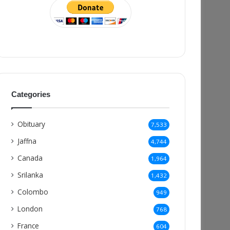
Categories
Obituary
7,533
Jaffna
4,744
Canada
1,964
Srilanka
1,432
Colombo
949
London
768
France
604