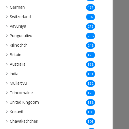
German
467
Switzerland
307
Vavuniya
273
Pungudutivu
258
Kilinochchi
248
Britain
175
Australia
168
India
161
Mullaitivu
152
Trincomalee
125
United Kingdom
118
Kokuvil
109
Chavakachcheri
101