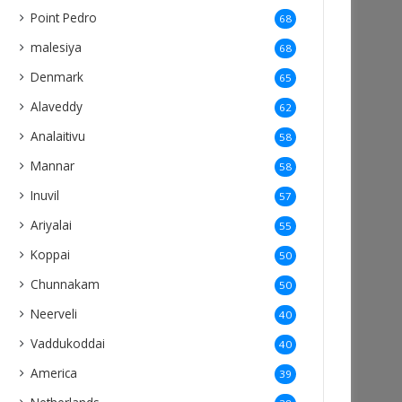
Point Pedro
68
malesiya
68
Denmark
65
Alaveddy
62
Analaitivu
58
Mannar
58
Inuvil
57
Ariyalai
55
Koppai
50
Chunnakam
50
Neerveli
40
Vaddukoddai
40
America
39