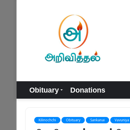
Obituary
Donations
Kilinochchi
Obituary
Sankanai
Vavuniya