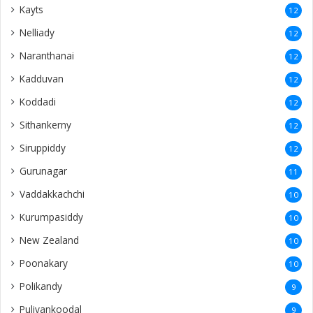
Kayts
12
Nelliady
12
Naranthanai
12
Kadduvan
12
Koddadi
12
Sithankerny
12
Siruppiddy
12
Gurunagar
11
Vaddakkachchi
10
Kurumpasiddy
10
New Zealand
10
Poonakary
10
Polikandy
9
Puliyankoodal
9