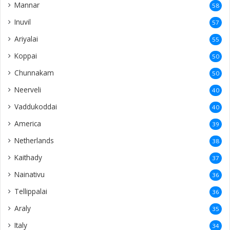
Mannar
58
Inuvil
57
Ariyalai
55
Koppai
50
Chunnakam
50
Neerveli
40
Vaddukoddai
40
America
39
Netherlands
38
Kaithady
37
Nainativu
36
Tellippalai
36
Araly
35
Italy
34