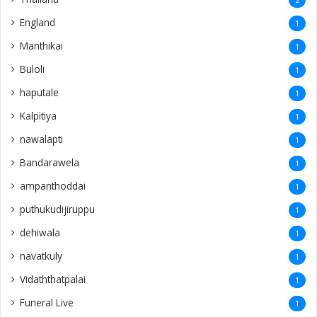
England
1
Manthikai
1
Buloli
1
haputale
1
Kalpitiya
1
nawalapti
1
Bandarawela
1
ampanthoddai
1
puthukudijiruppu
1
dehiwala
1
navatkuly
1
Vidaththatpalai
1
Funeral Live
1