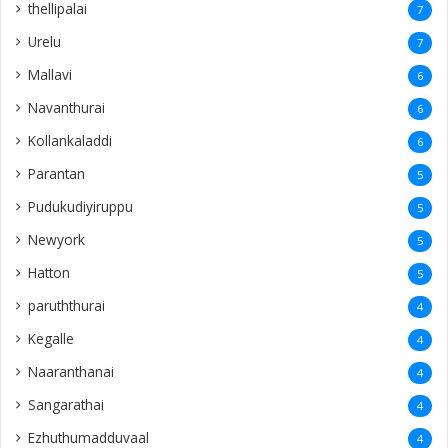
thellipalai
7
Urelu
7
Mallavi
6
Navanthurai
6
Kollankaladdi
6
Parantan
5
Pudukudiyiruppu
5
Newyork
5
Hatton
5
paruththurai
4
Kegalle
4
Naaranthanai
4
Sangarathai
4
Ezhuthumadduvaal
4