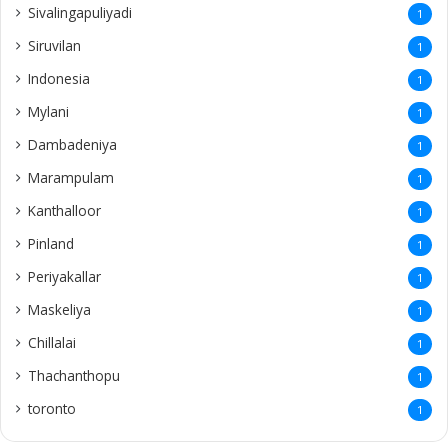
Sivalingapuliyadi
1
Siruvilan
1
Indonesia
1
Mylani
1
Dambadeniya
1
Marampulam
1
Kanthalloor
1
Pinland
1
Periyakallar
1
Maskeliya
1
Chillalai
1
Thachanthopu
1
toronto
1