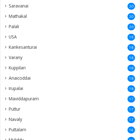
Saravanai
20
Mathakal
20
Palali
20
USA
19
Kankesanturai
18
Varany
18
Kuppilan
18
Anaicoddai
18
Irupalai
18
Maviddapuram
17
Puttur
17
Navaly
17
Puttalam
16
Myliddy