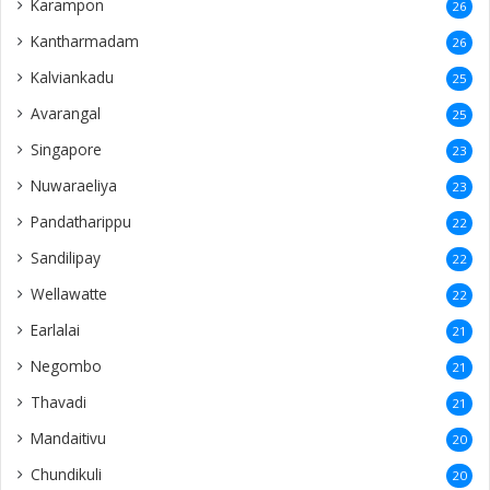
Karampon
26
Kantharmadam
26
Kalviankadu
25
Avarangal
25
Singapore
23
Nuwaraeliya
23
Pandatharippu
22
Sandilipay
22
Wellawatte
22
Earlalai
21
Negombo
21
Thavadi
21
Mandaitivu
20
Chundikuli
20