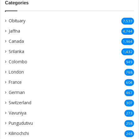
Categories
Obituary
7,533
Jaffna
4,744
Canada
1,964
Srilanka
1,432
Colombo
949
London
768
France
604
German
467
Switzerland
307
Vavuniya
273
Pungudutivu
258
Kilinochchi
248