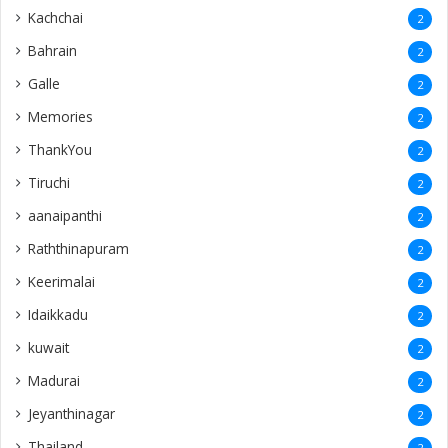
Kachchai
2
Bahrain
2
Galle
2
Memories
2
ThankYou
2
Tiruchi
2
aanaipanthi
2
Raththinapuram
2
Keerimalai
2
Idaikkadu
2
kuwait
2
Madurai
2
Jeyanthinagar
2
Thailand
2