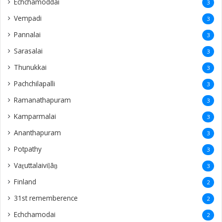
Echchamoddai
3
Vempadi
3
Pannalai
3
Sarasalai
3
Thunukkai
3
Pachchilapalli
3
Ramanathapuram
3
Kamparmalai
3
Ananthapuram
3
‎Potpathy
3
Vaṟuttalaiviḷāṉ
3
Finland
2
31st rememberence
2
Echchamodai
2