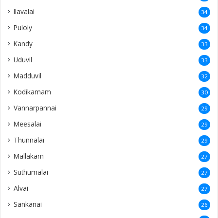
Ilavalai
34
Puloly
34
Kandy
33
Uduvil
33
Madduvil
32
Kodikamam
30
Vannarpannai
29
Meesalai
29
Thunnalai
29
Mallakam
27
Suthumalai
27
Alvai
27
Sankanai
26