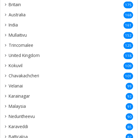
Britain
175
Australia
168
India
161
Mullaitivu
152
Trincomalee
125
United Kingdom
118
Kokuvil
109
Chavakachcheri
101
Velanai
99
Karainagar
92
Malaysia
91
Neduntheevu
90
Karaveddi
85
Batticaloa
82