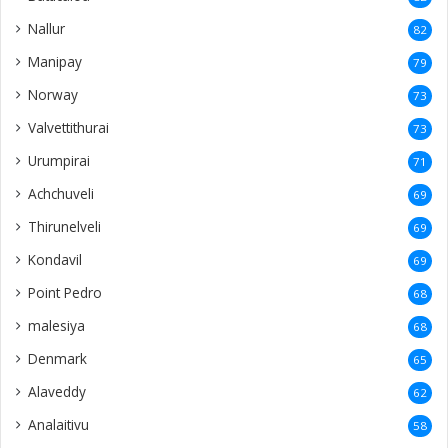
Nallur
82
Manipay
79
Norway
73
Valvettithurai
73
Urumpirai
71
Achchuveli
69
Thirunelveli
69
Kondavil
69
Point Pedro
68
malesiya
68
Denmark
65
Alaveddy
62
Analaitivu
58