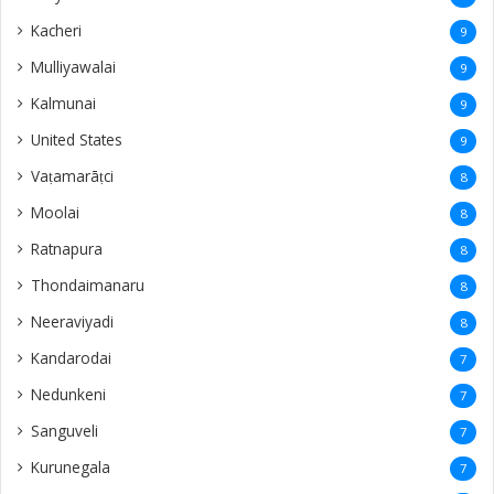
Kacheri
9
Mulliyawalai
9
Kalmunai
9
United States
9
Vaṭamarāṭci
8
Moolai
8
Ratnapura
8
Thondaimanaru
8
Neeraviyadi
8
Kandarodai
7
Nedunkeni
7
Sanguveli
7
Kurunegala
7