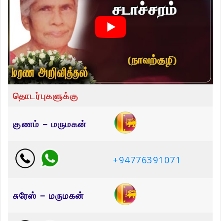
தொடர்புகளுக்கு
குணம் – மருமகன்
+94776391071
சுரேஸ் – மருமகன்