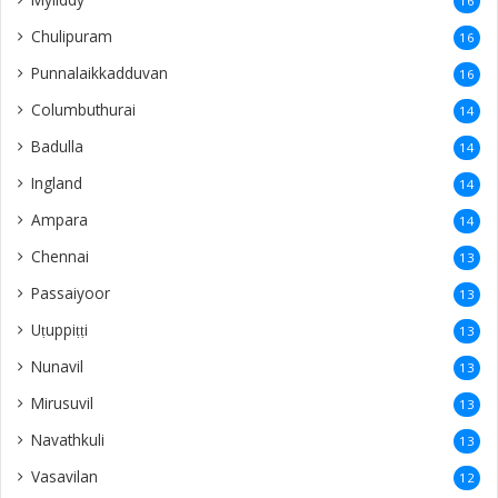
16
Chulipuram
16
Punnalaikkadduvan
16
Columbuthurai
14
Badulla
14
Ingland
14
Ampara
14
Chennai
13
Passaiyoor
13
Uṭuppiṭṭi
13
Nunavil
13
Mirusuvil
13
Navathkuli
13
Vasavilan
12