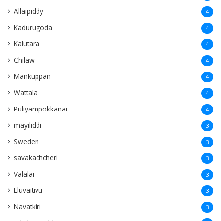
Allaipiddy
4
Kadurugoda
4
Kalutara
4
Chilaw
4
Mankuppan
4
Wattala
4
Puliyampokkanai
4
mayiliddi
3
Sweden
3
savakachcheri
3
Valalai
3
Eluvaitivu
3
Navatkiri
3