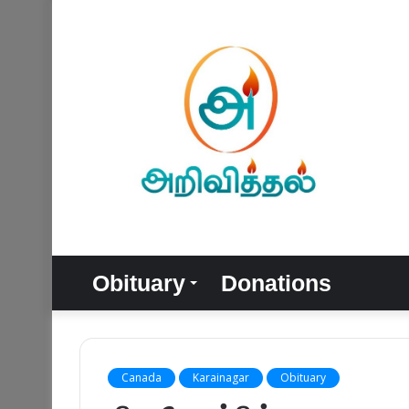
Obituary
Donations
Canada
Karainagar
Obituary