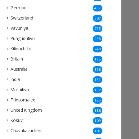
German
467
Switzerland
307
Vavuniya
273
Pungudutivu
258
Kilinochchi
248
Britain
175
Australia
168
India
161
Mullaitivu
152
Trincomalee
125
United Kingdom
118
Kokuvil
109
Chavakachcheri
101