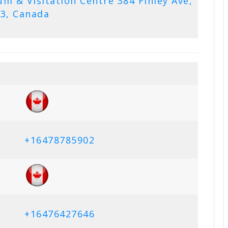
m & Visitation Centre 384 Finley Ave,
E3, Canada
+16478785902
+16476427646