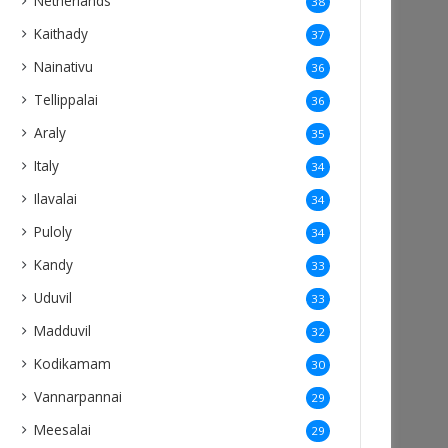
Netherlands
38
Kaithady
37
Nainativu
36
Tellippalai
36
Araly
35
Italy
34
Ilavalai
34
Puloly
34
Kandy
33
Uduvil
33
Madduvil
32
Kodikamam
30
Vannarpannai
29
Meesalai
29