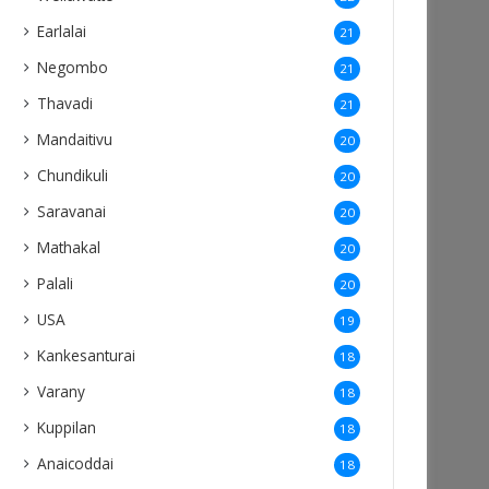
Earlalai
21
Negombo
21
Thavadi
21
Mandaitivu
20
Chundikuli
20
Saravanai
20
Mathakal
20
Palali
20
USA
19
Kankesanturai
18
Varany
18
Kuppilan
18
Anaicoddai
18