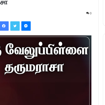
ாசா
0
Facebook
Twitter
Messenger