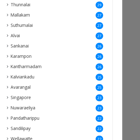
Thunnalai
29
Mallakam
27
Suthumalai
27
Alvai
27
Sankanai
26
Karampon
26
Kantharmadam
26
Kalviankadu
25
Avarangal
25
Singapore
23
Nuwaraeliya
23
Pandatharippu
22
Sandilipay
22
Wellawatte
22