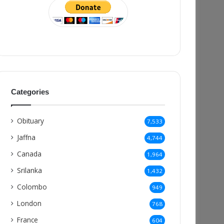
Categories
Obituary
7,533
Jaffna
4,744
Canada
1,964
Srilanka
1,432
Colombo
949
London
768
France
604