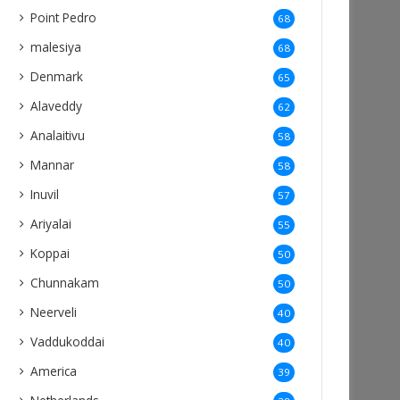
Point Pedro
68
malesiya
68
Denmark
65
Alaveddy
62
Analaitivu
58
Mannar
58
Inuvil
57
Ariyalai
55
Koppai
50
Chunnakam
50
Neerveli
40
Vaddukoddai
40
America
39