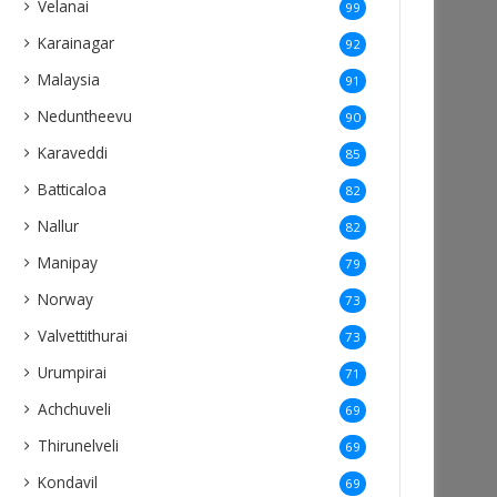
Velanai
99
Karainagar
92
Malaysia
91
Neduntheevu
90
Karaveddi
85
Batticaloa
82
Nallur
82
Manipay
79
Norway
73
Valvettithurai
73
Urumpirai
71
Achchuveli
69
Thirunelveli
69
Kondavil
69