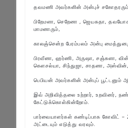
தவமணி அவர்களின் அன்புச் சகோதரரும்
பிறேமளா, செறேனா , ஜெயசுதா, தவயோகரா
மாமனாரும்,
காலஞ்சென்ற பேரம்பலம் அன்பு மைத்துனர
பிரவீனா, ஹர்ணி, அருஷா, சஞ்சுளா, வின்
கௌசல்யா, சிந்துஜா, சாதனா, அஸ்வின், 
பெபியன் அவர்களின் அன்புப் பூட்டனும் ஆ
இவ் அறிவித்தலை உற்றார், உறவினர், நண
கேட்டுக்கொள்கின்றோம்.
பார்வையாளர்கள் கண்டிப்பாக கோவிட் –
அட்டையும் எடுத்து வரவும்.