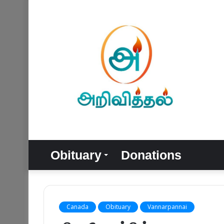
Obituary
Donations
Canada
Obituary
Vannarpannai