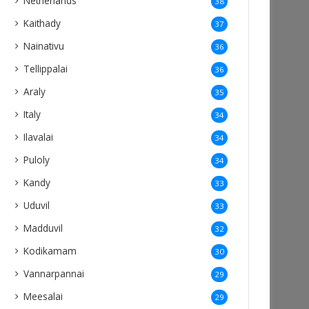
Netherlands
38
Kaithady
37
Nainativu
36
Tellippalai
36
Araly
35
Italy
34
Ilavalai
34
Puloly
34
Kandy
33
Uduvil
33
Madduvil
32
Kodikamam
30
Vannarpannai
29
Meesalai
29