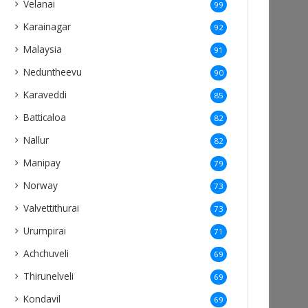
Velanai
99
Karainagar
92
Malaysia
91
Neduntheevu
90
Karaveddi
85
Batticaloa
82
Nallur
82
Manipay
79
Norway
73
Valvettithurai
73
Urumpirai
71
Achchuveli
69
Thirunelveli
69
Kondavil
69