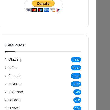
Categories
Obituary
7,533
Jaffna
4,744
Canada
1,964
Srilanka
1,432
Colombo
949
London
768
France
604