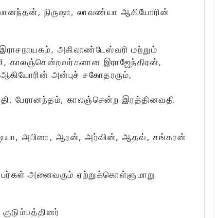
பவானந்தன், நிருஷா, லாவண்யா ஆகியோரின்
இராசநாயகம், அகிலாண்டேஸ்வரி மற்றும்
ரி, காலஞ்சென்றவர்களான இராஜேந்திரன்,
 ஆகியோரின் அன்புச் சகோதரரும்,
தி, பேரானந்தம், காலஞ்சென்ற இரத்தினவதி
‌ஷயா, அபினா, ஆரன், அர்வின், ஆதவ், சங்கரன்
்பர்கள் அனைவரும் ஏற்றுக்கொள்ளுமாறு
குடும்பத்தினர்