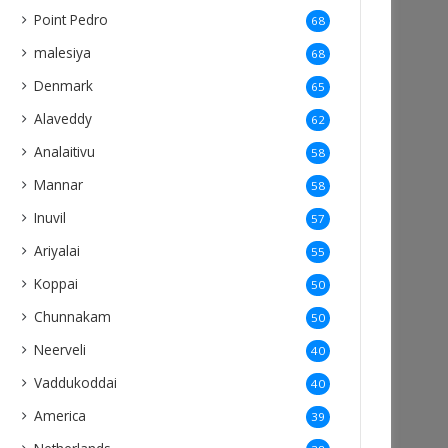
Point Pedro
68
malesiya
68
Denmark
65
Alaveddy
62
Analaitivu
58
Mannar
58
Inuvil
57
Ariyalai
55
Koppai
50
Chunnakam
50
Neerveli
40
Vaddukoddai
40
America
39