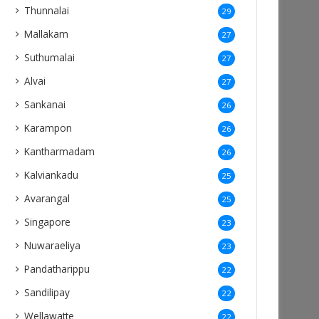
Thunnalai
29
Mallakam
27
Suthumalai
27
Alvai
27
Sankanai
26
Karampon
26
Kantharmadam
26
Kalviankadu
25
Avarangal
25
Singapore
23
Nuwaraeliya
23
Pandatharippu
22
Sandilipay
22
Wellawatte
22