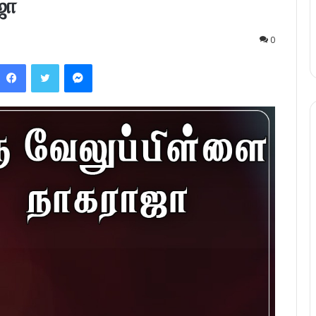
ஜா
0
Facebook
Twitter
Messenger