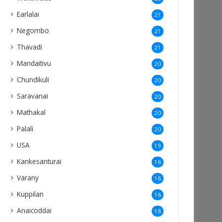
Earlalai
21
Negombo
21
Thavadi
21
Mandaitivu
20
Chundikuli
20
Saravanai
20
Mathakal
20
Palali
20
USA
19
Kankesanturai
18
Varany
18
Kuppilan
18
Anaicoddai
18