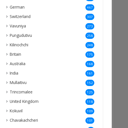
German
467
Switzerland
307
Vavuniya
273
Pungudutivu
258
Kilinochchi
248
Britain
175
Australia
168
India
161
Mullaitivu
152
Trincomalee
125
United Kingdom
118
Kokuvil
109
Chavakachcheri
101