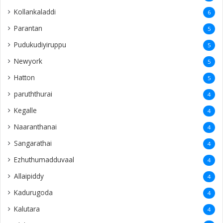
Kollankaladdi
6
Parantan
5
Pudukudiyiruppu
5
Newyork
5
Hatton
5
paruththurai
4
Kegalle
4
Naaranthanai
4
Sangarathai
4
Ezhuthumadduvaal
4
Allaipiddy
4
Kadurugoda
4
Kalutara
4