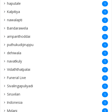
haputale
1
Kalpitiya
1
nawalapti
1
Bandarawela
1
ampanthoddai
1
puthukudijiruppu
1
dehiwala
1
navatkuly
1
Vidaththatpalai
1
Funeral Live
1
Sivalingapuliyadi
1
Siruvilan
1
Indonesia
1
Mylani
1