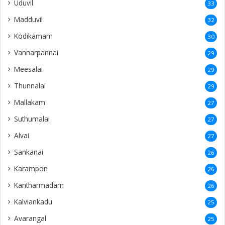
Uduvil
33
Madduvil
32
Kodikamam
30
Vannarpannai
29
Meesalai
29
Thunnalai
29
Mallakam
27
Suthumalai
27
Alvai
27
Sankanai
26
Karampon
26
Kantharmadam
26
Kalviankadu
25
Avarangal
25