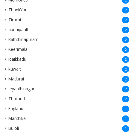
2
ThankYou
2
Tiruchi
2
aanaipanthi
2
Raththinapuram
2
Keerimalai
2
Idaikkadu
2
kuwait
2
Madurai
2
Jeyanthinagar
2
Thailand
2
England
1
Manthikai
1
Buloli
1