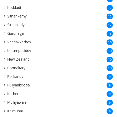
Koddadi
12
Sithankerny
12
Siruppiddy
12
Gurunagar
11
Vaddakkachchi
10
Kurumpasiddy
10
New Zealand
10
Poonakary
10
Polikandy
9
Puliyankoodal
9
Kacheri
9
Mulliyawalai
9
Kalmunai
9