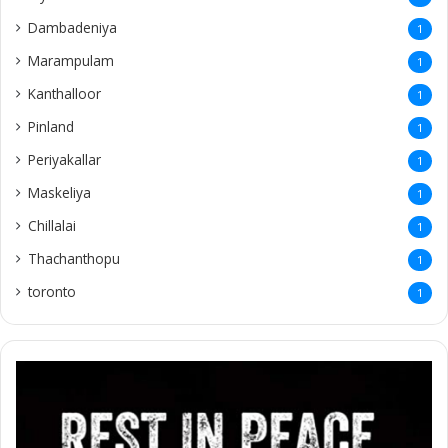
Dambadeniya
1
Marampulam
1
Kanthalloor
1
Pinland
1
Periyakallar
1
Maskeliya
1
Chillalai
1
Thachanthopu
1
toronto
1