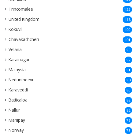
Trincomalee
125
United Kingdom
118
Kokuvil
109
Chavakachcheri
101
Velanai
99
Karainagar
92
Malaysia
91
Neduntheevu
90
Karaveddi
85
Batticaloa
82
Nallur
82
Manipay
79
Norway
73