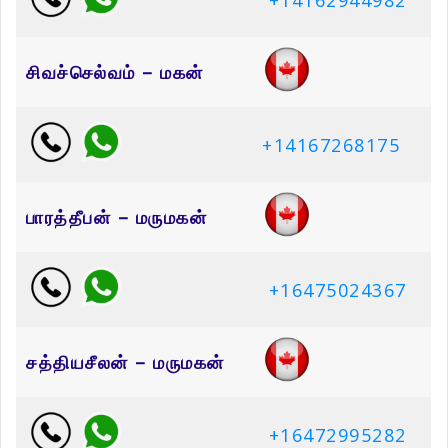
+14162944982
சிவச்செல்வம் – மகன்
+14167268175
பாரத்தீபன் – மருமகன்
+16475024367
சத்தியசீலன் – மருமகன்
+16472995282