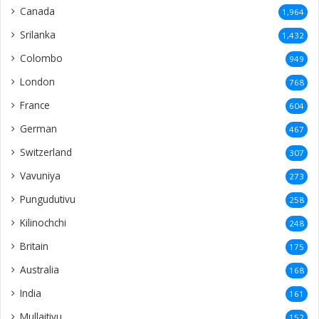
Canada
1,964
Srilanka
1,432
Colombo
949
London
768
France
604
German
467
Switzerland
307
Vavuniya
273
Pungudutivu
258
Kilinochchi
248
Britain
175
Australia
168
India
161
Mullaitivu
152