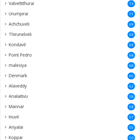
Valvettithurai
73
Urumpirai
71
Achchuveli
69
Thirunelveli
69
Kondavil
69
Point Pedro
68
malesiya
68
Denmark
65
Alaveddy
62
Analaitivu
58
Mannar
58
Inuvil
57
Ariyalai
55
Koppai
50