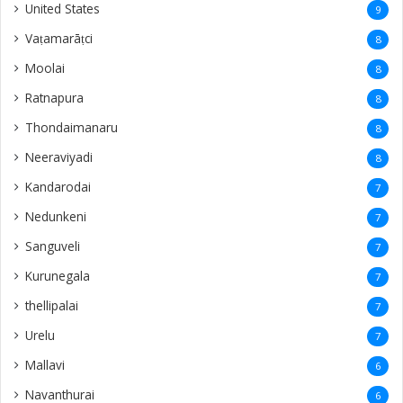
United States
9
Vaṭamarāṭci
8
Moolai
8
Ratnapura
8
Thondaimanaru
8
Neeraviyadi
8
Kandarodai
7
Nedunkeni
7
Sanguveli
7
Kurunegala
7
thellipalai
7
Urelu
7
Mallavi
6
Navanthurai
6