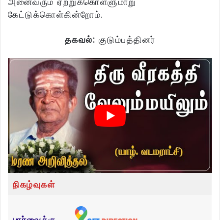
அனைவரும் ஏற்றுக்கொள்ளுமாறு
கேட்டுக்கொள்கின்றோம்.
தகவல்:
குடும்பத்தினர்
நிகழ்வுகள்
பார்வைக்கு