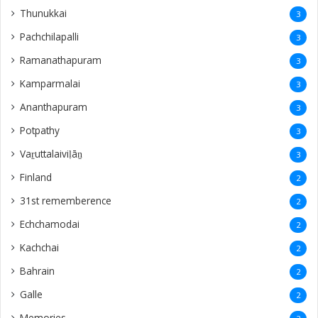
Thunukkai
3
Pachchilapalli
3
Ramanathapuram
3
Kamparmalai
3
Ananthapuram
3
‎Potpathy
3
Vaṟuttalaiviḷāṉ
3
Finland
2
31st rememberence
2
Echchamodai
2
Kachchai
2
Bahrain
2
Galle
2
Memories