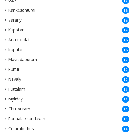
USA
19
Kankesanturai
18
Varany
18
Kuppilan
18
Anaicoddai
18
Irupalai
18
Maviddapuram
17
Puttur
17
Navaly
17
Puttalam
16
Myliddy
16
Chulipuram
16
Punnalaikkadduvan
16
Columbuthurai
14