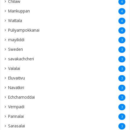
Chilaw
4
Mankuppan
4
Wattala
4
Puliyampokkanai
4
mayiliddi
3
Sweden
3
savakachcheri
3
Valalai
3
Eluvaitivu
3
Navatkiri
3
Echchamoddai
3
Vempadi
3
Pannalai
3
Sarasalai
3