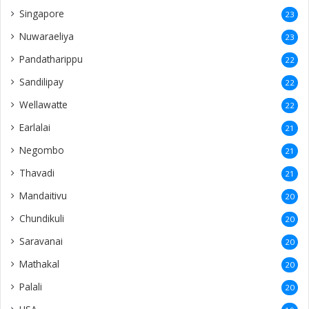
Singapore
23
Nuwaraeliya
23
Pandatharippu
22
Sandilipay
22
Wellawatte
22
Earlalai
21
Negombo
21
Thavadi
21
Mandaitivu
20
Chundikuli
20
Saravanai
20
Mathakal
20
Palali
20