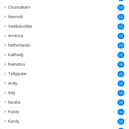
Chunnakam
50
Neerveli
40
Vaddukoddai
40
America
39
Netherlands
38
Kaithady
37
Nainativu
36
Tellippalai
36
Araly
35
Italy
34
Ilavalai
34
Puloly
34
Kandy
33