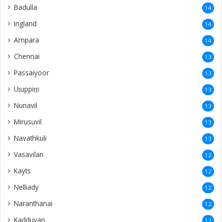
Badulla
14
Ingland
14
Ampara
14
Chennai
13
Passaiyoor
13
Uṭuppiṭṭi
13
Nunavil
13
Mirusuvil
13
Navathkuli
13
Vasavilan
12
Kayts
12
Nelliady
12
Naranthanai
12
Kadduvan
12