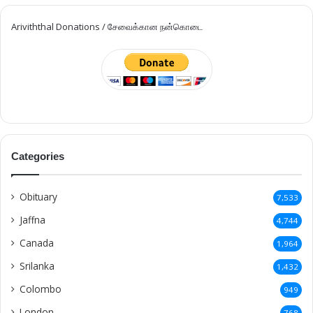
Ariviththal Donations / சேவைக்கான நன்கொடை
Categories
Obituary
7,533
Jaffna
4,744
Canada
1,964
Srilanka
1,432
Colombo
949
London
768