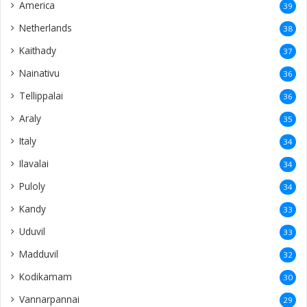
America
39
Netherlands
38
Kaithady
37
Nainativu
36
Tellippalai
36
Araly
35
Italy
34
Ilavalai
34
Puloly
34
Kandy
33
Uduvil
33
Madduvil
32
Kodikamam
30
Vannarpannai
29