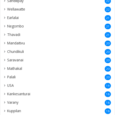
Sandilipay
22
Wellawatte
22
Earlalai
21
Negombo
21
Thavadi
21
Mandaitivu
20
Chundikuli
20
Saravanai
20
Mathakal
20
Palali
20
USA
19
Kankesanturai
18
Varany
18
Kuppilan
18