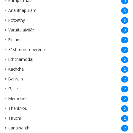
Kamparmalai
3
Ananthapuram
3
‎Potpathy
3
Vaṟuttalaiviḷāṉ
3
Finland
2
31st rememberence
2
Echchamodai
2
Kachchai
2
Bahrain
2
Galle
2
Memories
2
ThankYou
2
Tiruchi
2
aanaipanthi
2