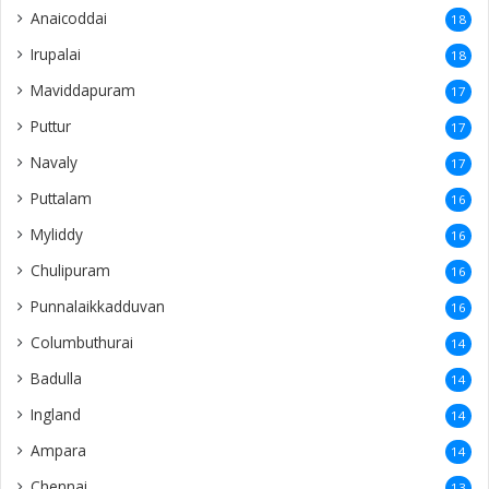
Anaicoddai
18
Irupalai
18
Maviddapuram
17
Puttur
17
Navaly
17
Puttalam
16
Myliddy
16
Chulipuram
16
Punnalaikkadduvan
16
Columbuthurai
14
Badulla
14
Ingland
14
Ampara
14
Chennai
13