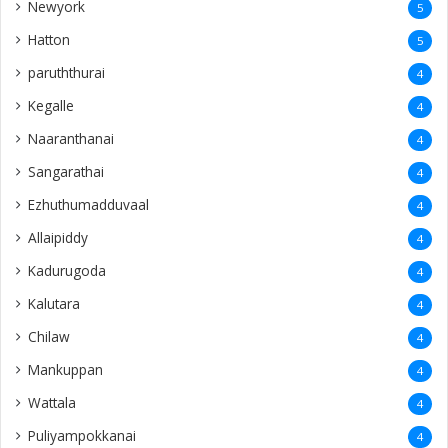
Newyork
5
Hatton
5
paruththurai
4
Kegalle
4
Naaranthanai
4
Sangarathai
4
Ezhuthumadduvaal
4
Allaipiddy
4
Kadurugoda
4
Kalutara
4
Chilaw
4
Mankuppan
4
Wattala
4
Puliyampokkanai
4