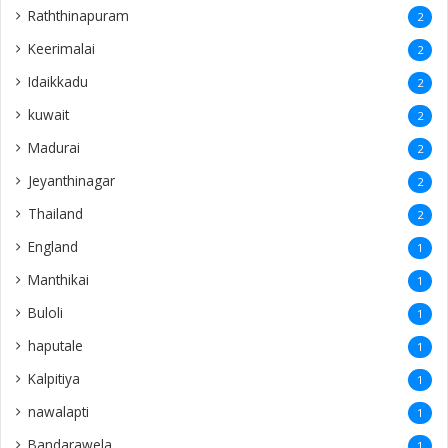
Raththinapuram
2
Keerimalai
2
Idaikkadu
2
kuwait
2
Madurai
2
Jeyanthinagar
2
Thailand
2
England
1
Manthikai
1
Buloli
1
haputale
1
Kalpitiya
1
nawalapti
1
Bandarawela
1