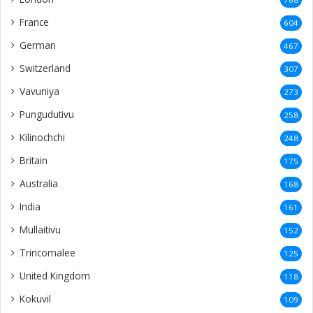
France
604
German
467
Switzerland
307
Vavuniya
273
Pungudutivu
258
Kilinochchi
248
Britain
175
Australia
168
India
161
Mullaitivu
152
Trincomalee
125
United Kingdom
118
Kokuvil
109