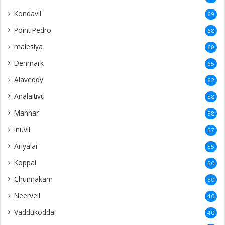
Kondavil
69
Point Pedro
68
malesiya
68
Denmark
65
Alaveddy
62
Analaitivu
58
Mannar
58
Inuvil
57
Ariyalai
55
Koppai
50
Chunnakam
50
Neerveli
40
Vaddukoddai
40