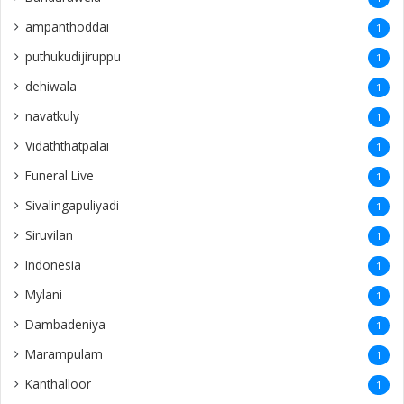
ampanthoddai
1
puthukudijiruppu
1
dehiwala
1
navatkuly
1
Vidaththatpalai
1
Funeral Live
1
Sivalingapuliyadi
1
Siruvilan
1
Indonesia
1
Mylani
1
Dambadeniya
1
Marampulam
1
Kanthalloor
1