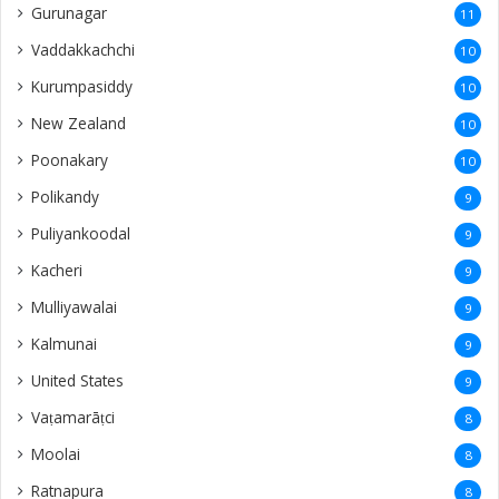
Gurunagar
11
Vaddakkachchi
10
Kurumpasiddy
10
New Zealand
10
Poonakary
10
Polikandy
9
Puliyankoodal
9
Kacheri
9
Mulliyawalai
9
Kalmunai
9
United States
9
Vaṭamarāṭci
8
Moolai
8
Ratnapura
8