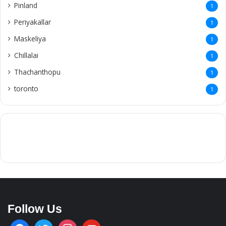
Pinland
1
Periyakallar
1
Maskeliya
1
Chillalai
1
Thachanthopu
1
toronto
1