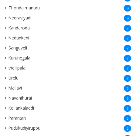
Thondaimanaru
8
Neeraviyadi
8
Kandarodai
7
Nedunkeni
7
Sanguveli
7
Kurunegala
7
thellipalai
7
Urelu
7
Mallavi
6
Navanthurai
6
Kollankaladdi
6
Parantan
5
Pudukudiyiruppu
5