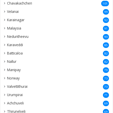
Chavakachcheri
101
Velanai
99
Karainagar
92
Malaysia
91
Neduntheevu
90
Karaveddi
85
Batticaloa
82
Nallur
82
Manipay
79
Norway
73
Valvettithurai
73
Urumpirai
71
Achchuveli
69
Thirunelveli
69