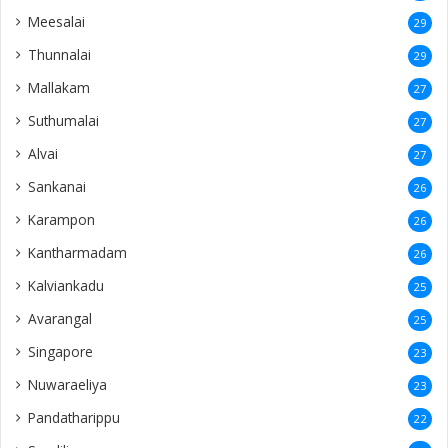
Meesalai
29
Thunnalai
29
Mallakam
27
Suthumalai
27
Alvai
27
Sankanai
26
Karampon
26
Kantharmadam
26
Kalviankadu
25
Avarangal
25
Singapore
23
Nuwaraeliya
23
Pandatharippu
22