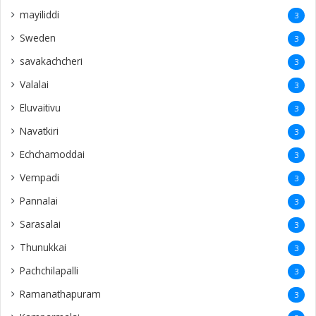
mayiliddi
3
Sweden
3
savakachcheri
3
Valalai
3
Eluvaitivu
3
Navatkiri
3
Echchamoddai
3
Vempadi
3
Pannalai
3
Sarasalai
3
Thunukkai
3
Pachchilapalli
3
Ramanathapuram
3