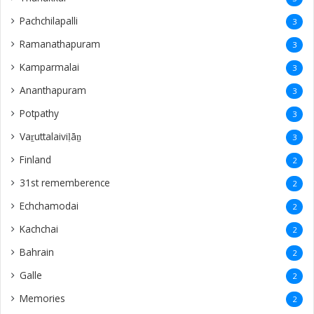
Pachchilapalli
3
Ramanathapuram
3
Kamparmalai
3
Ananthapuram
3
‎Potpathy
3
Vaṟuttalaiviḷāṉ
3
Finland
2
31st rememberence
2
Echchamodai
2
Kachchai
2
Bahrain
2
Galle
2
Memories
2