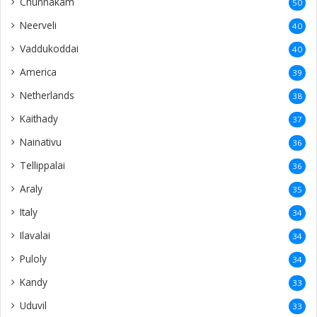
Chunnakam
50
Neerveli
40
Vaddukoddai
40
America
39
Netherlands
38
Kaithady
37
Nainativu
36
Tellippalai
36
Araly
35
Italy
34
Ilavalai
34
Puloly
34
Kandy
33
Uduvil
33