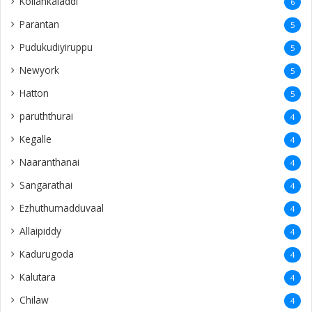
Kollankaladdi
6
Parantan
5
Pudukudiyiruppu
5
Newyork
5
Hatton
5
paruththurai
4
Kegalle
4
Naaranthanai
4
Sangarathai
4
Ezhuthumadduvaal
4
Allaipiddy
4
Kadurugoda
4
Kalutara
4
Chilaw
4