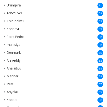
Urumpirai
71
Achchuveli
69
Thirunelveli
69
Kondavil
69
Point Pedro
68
malesiya
68
Denmark
65
Alaveddy
62
Analaitivu
58
Mannar
58
Inuvil
57
Ariyalai
55
Koppai
50