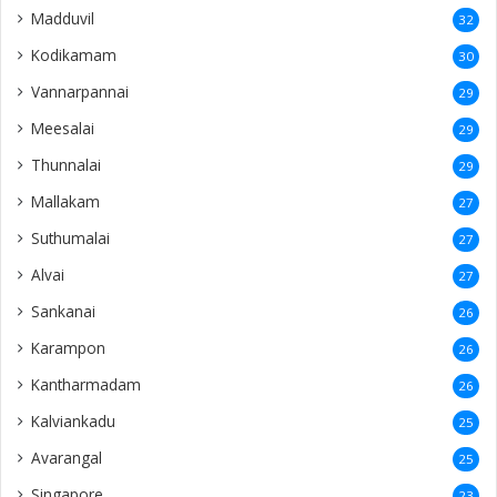
Madduvil
32
Kodikamam
30
Vannarpannai
29
Meesalai
29
Thunnalai
29
Mallakam
27
Suthumalai
27
Alvai
27
Sankanai
26
Karampon
26
Kantharmadam
26
Kalviankadu
25
Avarangal
25
Singapore
23