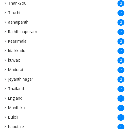
ThankYou
2
Tiruchi
2
aanaipanthi
2
Raththinapuram
2
Keerimalai
2
Idaikkadu
2
kuwait
2
Madurai
2
Jeyanthinagar
2
Thailand
2
England
1
Manthikai
1
Buloli
1
haputale
1