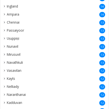
Ingland
14
Ampara
14
Chennai
13
Passaiyoor
13
Uṭuppiṭṭi
13
Nunavil
13
Mirusuvil
13
Navathkuli
13
Vasavilan
12
Kayts
12
Nelliady
12
Naranthanai
12
Kadduvan
12