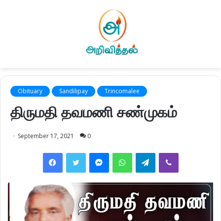
Obituary
Sandilipay
Trincomalee
திருமதி தவமணி சண்முகம்
September 17, 2021
0
Facebook
Twitter
Messenger
WhatsApp
Telegram
Viber