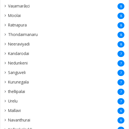
Vaṭamarāṭci
8
Moolai
8
Ratnapura
8
Thondaimanaru
8
Neeraviyadi
8
Kandarodai
7
Nedunkeni
7
Sanguveli
7
Kurunegala
7
thellipalai
7
Urelu
7
Mallavi
6
Navanthurai
6