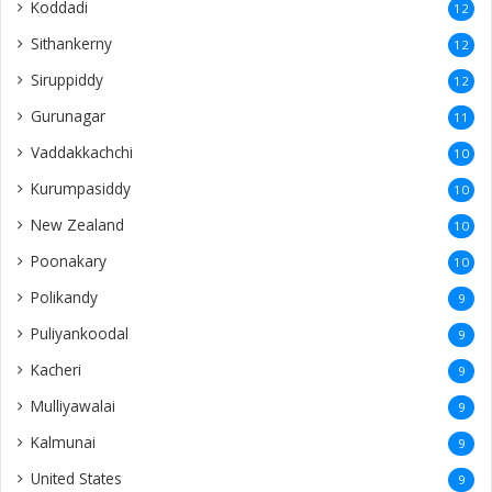
Koddadi
12
Sithankerny
12
Siruppiddy
12
Gurunagar
11
Vaddakkachchi
10
Kurumpasiddy
10
New Zealand
10
Poonakary
10
Polikandy
9
Puliyankoodal
9
Kacheri
9
Mulliyawalai
9
Kalmunai
9
United States
9