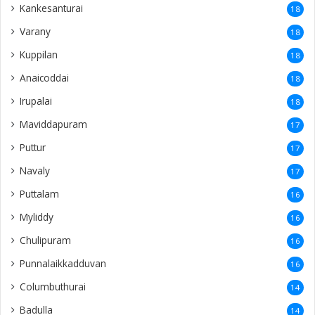
Kankesanturai
18
Varany
18
Kuppilan
18
Anaicoddai
18
Irupalai
18
Maviddapuram
17
Puttur
17
Navaly
17
Puttalam
16
Myliddy
16
Chulipuram
16
Punnalaikkadduvan
16
Columbuthurai
14
Badulla
14