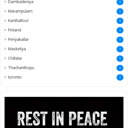
Dambadeniya
1
Marampulam
1
Kanthalloor
1
Pinland
1
Periyakallar
1
Maskeliya
1
Chillalai
1
Thachanthopu
1
toronto
1