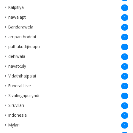
Kalpitiya
1
nawalapti
1
Bandarawela
1
ampanthoddai
1
puthukudijiruppu
1
dehiwala
1
navatkuly
1
Vidaththatpalai
1
Funeral Live
1
Sivalingapuliyadi
1
Siruvilan
1
Indonesia
1
Mylani
1