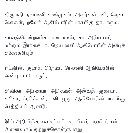
திருமதி தவமணி சண்முகம், அவர்கள் றதி, ஜெகா,
லோகன், றமேஸ் ஆகியோரின் பாசமிகு தாயாரும்,
காலஞ்சென்றவர்களான மணிராசா, அரியமலர்
மற்றும் இராசையா, ஜெயமணி ஆகியோரின் அன்புச்
சகோதரியும்,
எட்வின், குமார், பிறேமா, ரெலானி ஆகியோரின்
அன்பு மாமியாரும்,
திவிதா, அபினயா, அபிக்ஷன், அஸ்வத், ஜனுயா,
கபிசா, ரெபி்க்சன், பவி, பூஜா ஆகியோரின் பாசமிகு
பேத்தியும் ஆவார்.
இவ் அறிவித்தலை உற்றார், உறவினர், நண்பர்கள்
அனைவரும் ஏற்றுக்கொள்ளுமாறு