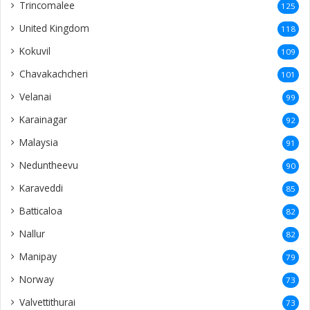
Trincomalee
125
United Kingdom
118
Kokuvil
109
Chavakachcheri
101
Velanai
99
Karainagar
92
Malaysia
91
Neduntheevu
90
Karaveddi
85
Batticaloa
82
Nallur
82
Manipay
79
Norway
73
Valvettithurai
73