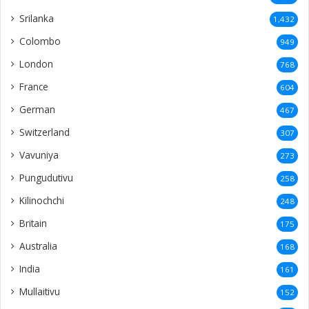
Srilanka
1,432
Colombo
949
London
768
France
604
German
467
Switzerland
307
Vavuniya
273
Pungudutivu
258
Kilinochchi
248
Britain
175
Australia
168
India
161
Mullaitivu
152