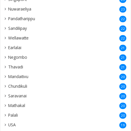
Nuwaraeliya
23
Pandatharippu
22
Sandilipay
22
Wellawatte
22
Earlalai
21
Negombo
21
Thavadi
21
Mandaitivu
20
Chundikuli
20
Saravanai
20
Mathakal
20
Palali
20
USA
19