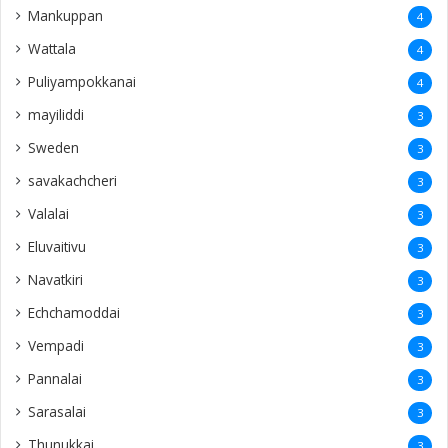
Mankuppan
4
Wattala
4
Puliyampokkanai
4
mayiliddi
3
Sweden
3
savakachcheri
3
Valalai
3
Eluvaitivu
3
Navatkiri
3
Echchamoddai
3
Vempadi
3
Pannalai
3
Sarasalai
3
Thunukkai
3