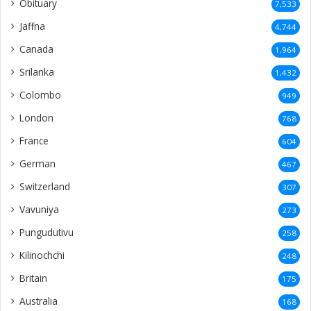
Obituary
7,533
Jaffna
4,744
Canada
1,964
Srilanka
1,432
Colombo
949
London
768
France
604
German
467
Switzerland
307
Vavuniya
273
Pungudutivu
258
Kilinochchi
248
Britain
175
Australia
168