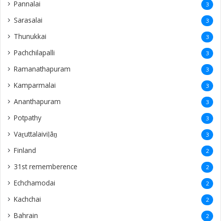
Pannalai
3
Sarasalai
3
Thunukkai
3
Pachchilapalli
3
Ramanathapuram
3
Kamparmalai
3
Ananthapuram
3
‎Potpathy
3
Vaṟuttalaiviḷāṉ
3
Finland
2
31st rememberence
2
Echchamodai
2
Kachchai
2
Bahrain
2