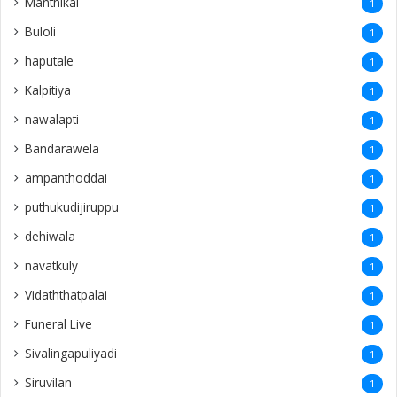
Manthikai
1
Buloli
1
haputale
1
Kalpitiya
1
nawalapti
1
Bandarawela
1
ampanthoddai
1
puthukudijiruppu
1
dehiwala
1
navatkuly
1
Vidaththatpalai
1
Funeral Live
1
Sivalingapuliyadi
1
Siruvilan
1