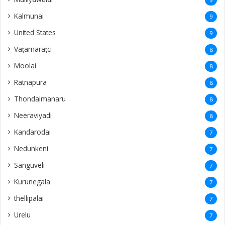
Kalmunai
9
United States
9
Vaṭamarāṭci
8
Moolai
8
Ratnapura
8
Thondaimanaru
8
Neeraviyadi
8
Kandarodai
7
Nedunkeni
7
Sanguveli
7
Kurunegala
7
thellipalai
7
Urelu
7