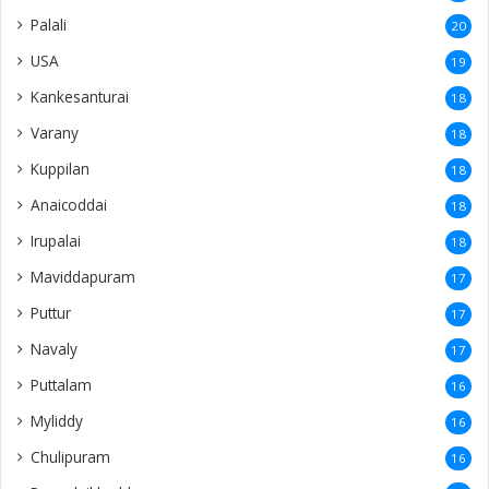
Palali
20
USA
19
Kankesanturai
18
Varany
18
Kuppilan
18
Anaicoddai
18
Irupalai
18
Maviddapuram
17
Puttur
17
Navaly
17
Puttalam
16
Myliddy
16
Chulipuram
16