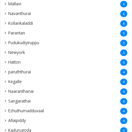
Mallavi
6
Navanthurai
6
Kollankaladdi
6
Parantan
5
Pudukudiyiruppu
5
Newyork
5
Hatton
5
paruththurai
4
Kegalle
4
Naaranthanai
4
Sangarathai
4
Ezhuthumadduvaal
4
Allaipiddy
4
Kadurugoda
4