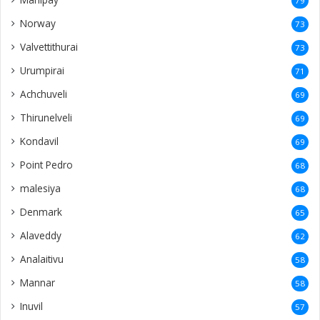
79
Norway
73
Valvettithurai
73
Urumpirai
71
Achchuveli
69
Thirunelveli
69
Kondavil
69
Point Pedro
68
malesiya
68
Denmark
65
Alaveddy
62
Analaitivu
58
Mannar
58
Inuvil
57