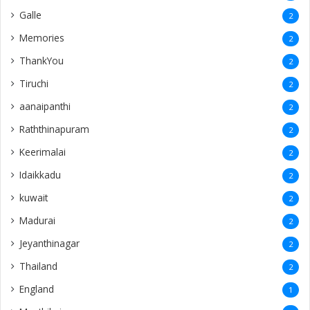
Galle
2
Memories
2
ThankYou
2
Tiruchi
2
aanaipanthi
2
Raththinapuram
2
Keerimalai
2
Idaikkadu
2
kuwait
2
Madurai
2
Jeyanthinagar
2
Thailand
2
England
1