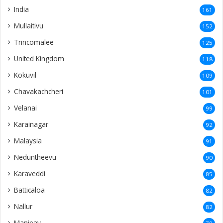
India
161
Mullaitivu
152
Trincomalee
125
United Kingdom
118
Kokuvil
109
Chavakachcheri
101
Velanai
99
Karainagar
92
Malaysia
91
Neduntheevu
90
Karaveddi
85
Batticaloa
82
Nallur
82
Manipay