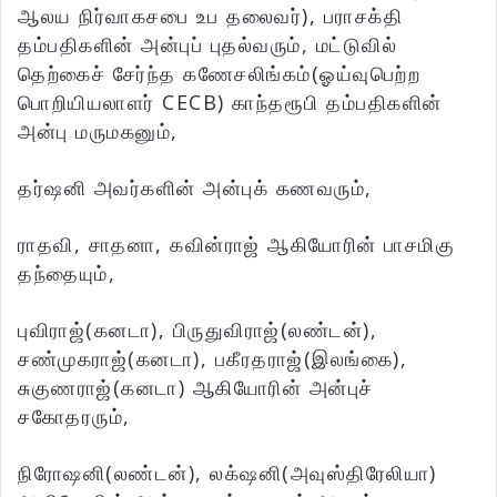
ஆலய நிர்வாகசபை உப தலைவர்), பராசக்தி
தம்பதிகளின் அன்புப் புதல்வரும், மட்டுவில்
தெற்கைச் சேர்ந்த கணேசலிங்கம்(ஓய்வுபெற்ற
பொறியியலாளர் CECB) காந்தரூபி தம்பதிகளின்
அன்பு மருமகனும்,
தர்ஷனி அவர்களின் அன்புக் கணவரும்,
ராதவி, சாதனா, கவின்ராஜ் ஆகியோரின் பாசமிகு
தந்தையும்,
புவிராஜ்(கனடா), பிருதுவிராஜ்(லண்டன்),
சண்முகராஜ்(கனடா), பகீரதராஜ்(இலங்கை),
சுகுணராஜ்(கனடா) ஆகியோரின் அன்புச்
சகோதரரும்,
நிரோஷனி(லண்டன்), லக்‌ஷனி(அவுஸ்திரேலியா)