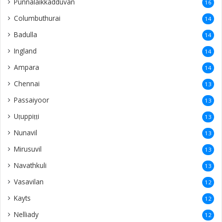
Punnalaikkadduvan
16
Columbuthurai
14
Badulla
14
Ingland
14
Ampara
14
Chennai
13
Passaiyoor
13
Uṭuppiṭṭi
13
Nunavil
13
Mirusuvil
13
Navathkuli
13
Vasavilan
12
Kayts
12
Nelliady
12