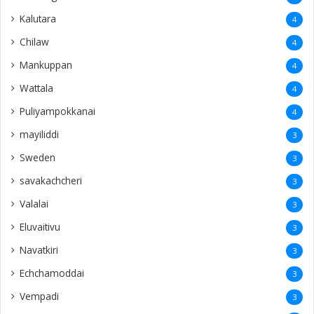
Kalutara
4
Chilaw
4
Mankuppan
4
Wattala
4
Puliyampokkanai
4
mayiliddi
3
Sweden
3
savakachcheri
3
Valalai
3
Eluvaitivu
3
Navatkiri
3
Echchamoddai
3
Vempadi
3