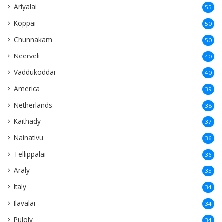
Ariyalai
55
Koppai
50
Chunnakam
50
Neerveli
40
Vaddukoddai
40
America
39
Netherlands
38
Kaithady
37
Nainativu
36
Tellippalai
36
Araly
35
Italy
34
Ilavalai
34
Puloly
34