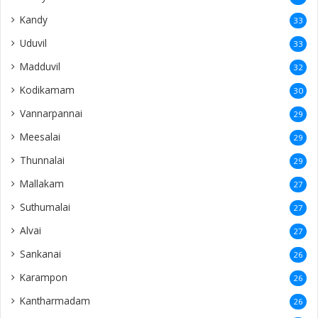
Kandy
33
Uduvil
33
Madduvil
32
Kodikamam
30
Vannarpannai
29
Meesalai
29
Thunnalai
29
Mallakam
27
Suthumalai
27
Alvai
27
Sankanai
26
Karampon
26
Kantharmadam
26