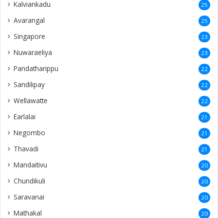
Kalviankadu
25
Avarangal
25
Singapore
23
Nuwaraeliya
23
Pandatharippu
22
Sandilipay
22
Wellawatte
22
Earlalai
21
Negombo
21
Thavadi
21
Mandaitivu
20
Chundikuli
20
Saravanai
20
Mathakal
20