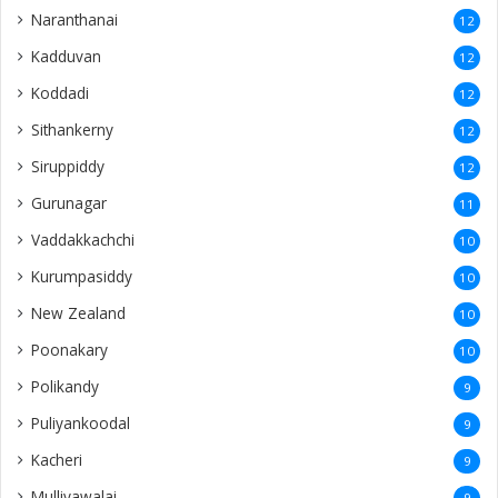
Naranthanai
12
Kadduvan
12
Koddadi
12
Sithankerny
12
Siruppiddy
12
Gurunagar
11
Vaddakkachchi
10
Kurumpasiddy
10
New Zealand
10
Poonakary
10
Polikandy
9
Puliyankoodal
9
Kacheri
9
Mulliyawalai
9