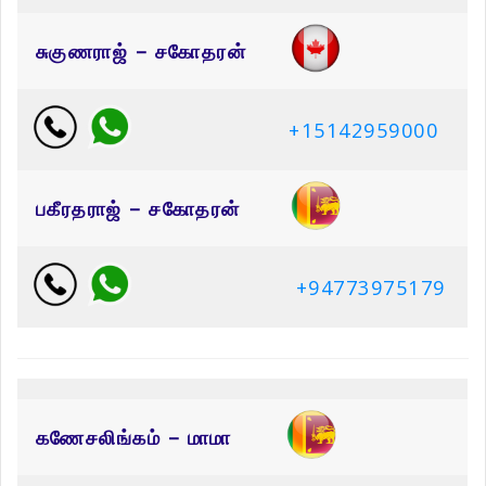
சுகுணராஜ் – சகோதரன்
+15142959000
பகீரதராஜ் – சகோதரன்
+94773975179
கணேசலிங்கம் – மாமா