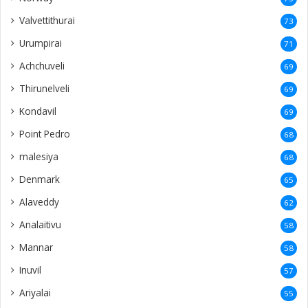
Valvettithurai
73
Urumpirai
71
Achchuveli
69
Thirunelveli
69
Kondavil
69
Point Pedro
68
malesiya
68
Denmark
65
Alaveddy
62
Analaitivu
58
Mannar
58
Inuvil
57
Ariyalai
55