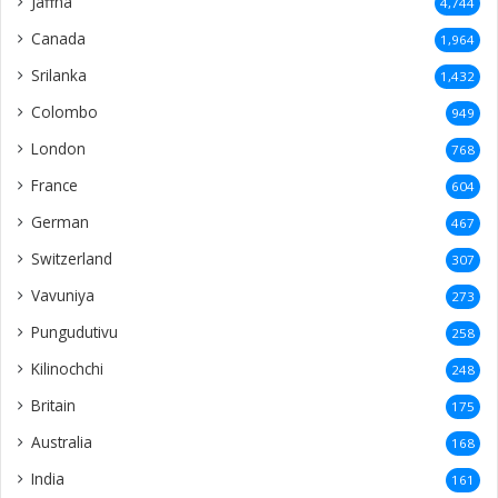
Jaffna
4,744
Canada
1,964
Srilanka
1,432
Colombo
949
London
768
France
604
German
467
Switzerland
307
Vavuniya
273
Pungudutivu
258
Kilinochchi
248
Britain
175
Australia
168
India
161