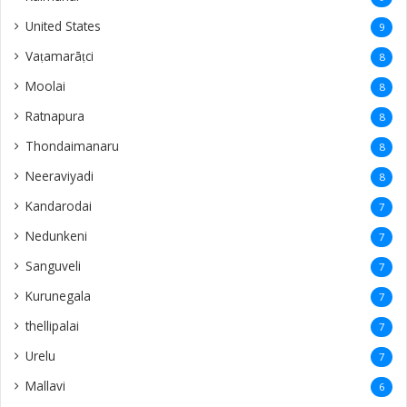
United States
9
Vaṭamarāṭci
8
Moolai
8
Ratnapura
8
Thondaimanaru
8
Neeraviyadi
8
Kandarodai
7
Nedunkeni
7
Sanguveli
7
Kurunegala
7
thellipalai
7
Urelu
7
Mallavi
6