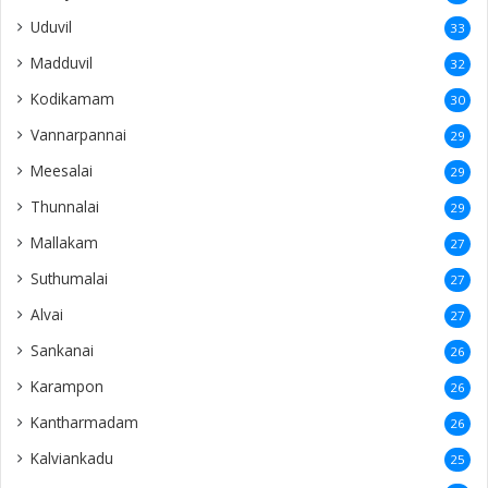
Uduvil
33
Madduvil
32
Kodikamam
30
Vannarpannai
29
Meesalai
29
Thunnalai
29
Mallakam
27
Suthumalai
27
Alvai
27
Sankanai
26
Karampon
26
Kantharmadam
26
Kalviankadu
25