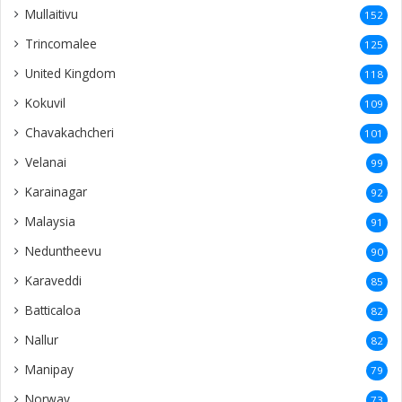
Mullaitivu
152
Trincomalee
125
United Kingdom
118
Kokuvil
109
Chavakachcheri
101
Velanai
99
Karainagar
92
Malaysia
91
Neduntheevu
90
Karaveddi
85
Batticaloa
82
Nallur
82
Manipay
79
Norway
73