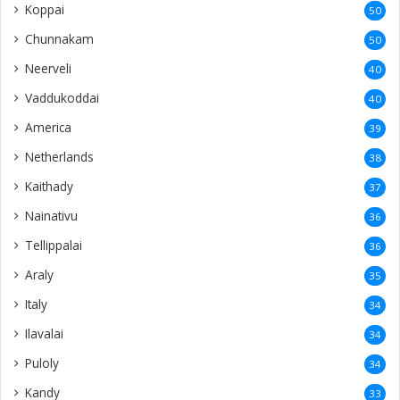
Koppai
50
Chunnakam
50
Neerveli
40
Vaddukoddai
40
America
39
Netherlands
38
Kaithady
37
Nainativu
36
Tellippalai
36
Araly
35
Italy
34
Ilavalai
34
Puloly
34
Kandy
33