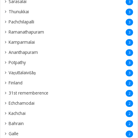
Sarasalai
3
Thunukkai
3
Pachchilapalli
3
Ramanathapuram
3
Kamparmalai
3
Ananthapuram
3
‎Potpathy
3
Vaṟuttalaiviḷāṉ
3
Finland
2
31st rememberence
2
Echchamodai
2
Kachchai
2
Bahrain
2
Galle
2