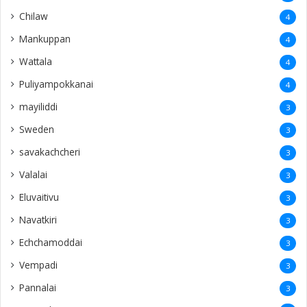
Chilaw
4
Mankuppan
4
Wattala
4
Puliyampokkanai
4
mayiliddi
3
Sweden
3
savakachcheri
3
Valalai
3
Eluvaitivu
3
Navatkiri
3
Echchamoddai
3
Vempadi
3
Pannalai
3