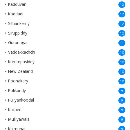
Kadduvan
12
Koddadi
12
Sithankerny
12
Siruppiddy
12
Gurunagar
11
Vaddakkachchi
10
Kurumpasiddy
10
New Zealand
10
Poonakary
10
Polikandy
9
Puliyankoodal
9
Kacheri
9
Mulliyawalai
9
Kalmunai
9