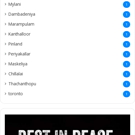
Mylani
1
Dambadeniya
1
Marampulam
1
Kanthalloor
1
Pinland
1
Periyakallar
1
Maskeliya
1
Chillalai
1
Thachanthopu
1
toronto
1