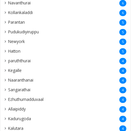
Navanthurai
6
Kollankaladdi
6
Parantan
5
Pudukudiyiruppu
5
Newyork
5
Hatton
5
paruththurai
4
Kegalle
4
Naaranthanai
4
Sangarathai
4
Ezhuthumadduvaal
4
Allaipiddy
4
Kadurugoda
4
Kalutara
4