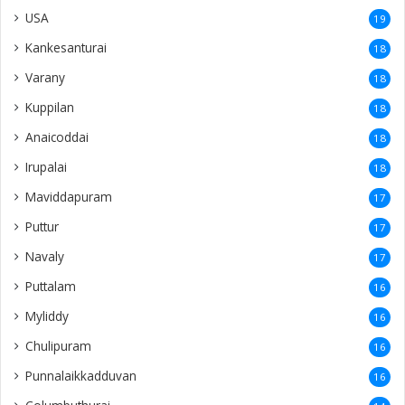
USA
19
Kankesanturai
18
Varany
18
Kuppilan
18
Anaicoddai
18
Irupalai
18
Maviddapuram
17
Puttur
17
Navaly
17
Puttalam
16
Myliddy
16
Chulipuram
16
Punnalaikkadduvan
16