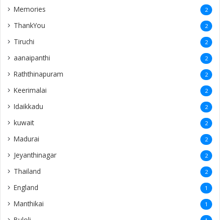
Memories
2
ThankYou
2
Tiruchi
2
aanaipanthi
2
Raththinapuram
2
Keerimalai
2
Idaikkadu
2
kuwait
2
Madurai
2
Jeyanthinagar
2
Thailand
2
England
1
Manthikai
1
Buloli