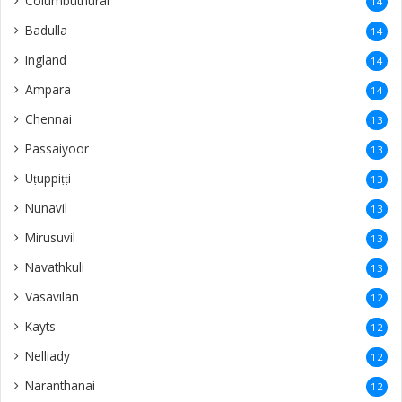
Columbuthurai
14
Badulla
14
Ingland
14
Ampara
14
Chennai
13
Passaiyoor
13
Uṭuppiṭṭi
13
Nunavil
13
Mirusuvil
13
Navathkuli
13
Vasavilan
12
Kayts
12
Nelliady
12
Naranthanai
12