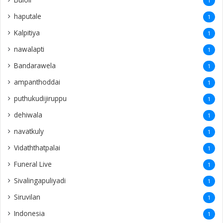
1
haputale
1
Kalpitiya
1
nawalapti
1
Bandarawela
1
ampanthoddai
1
puthukudijiruppu
1
dehiwala
1
navatkuly
1
Vidaththatpalai
1
Funeral Live
1
Sivalingapuliyadi
1
Siruvilan
1
Indonesia
1