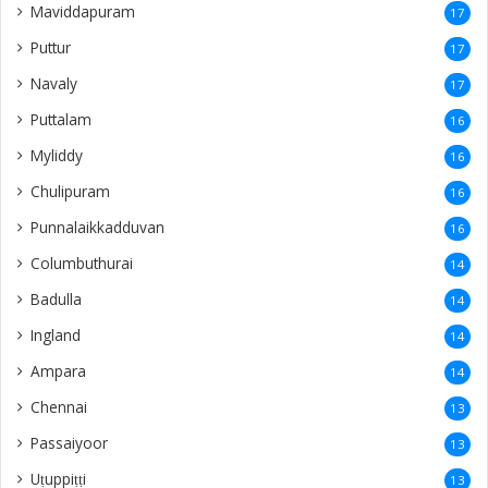
Maviddapuram
17
Puttur
17
Navaly
17
Puttalam
16
Myliddy
16
Chulipuram
16
Punnalaikkadduvan
16
Columbuthurai
14
Badulla
14
Ingland
14
Ampara
14
Chennai
13
Passaiyoor
13
Uṭuppiṭṭi
13