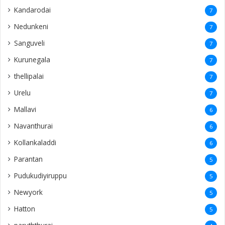
Kandarodai
7
Nedunkeni
7
Sanguveli
7
Kurunegala
7
thellipalai
7
Urelu
7
Mallavi
6
Navanthurai
6
Kollankaladdi
6
Parantan
5
Pudukudiyiruppu
5
Newyork
5
Hatton
5