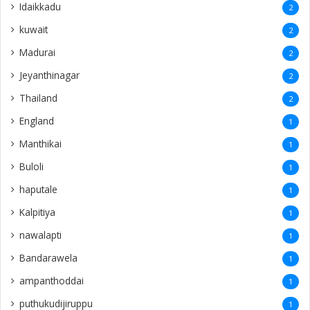
Idaikkadu
2
kuwait
2
Madurai
2
Jeyanthinagar
2
Thailand
2
England
1
Manthikai
1
Buloli
1
haputale
1
Kalpitiya
1
nawalapti
1
Bandarawela
1
ampanthoddai
1
puthukudijiruppu
1