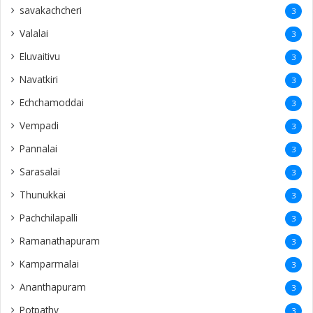
savakachcheri
3
Valalai
3
Eluvaitivu
3
Navatkiri
3
Echchamoddai
3
Vempadi
3
Pannalai
3
Sarasalai
3
Thunukkai
3
Pachchilapalli
3
Ramanathapuram
3
Kamparmalai
3
Ananthapuram
3
‎Potpathy
3