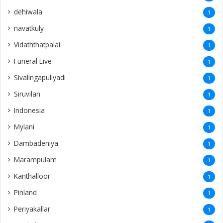
dehiwala
1
navatkuly
1
Vidaththatpalai
1
Funeral Live
1
Sivalingapuliyadi
1
Siruvilan
1
Indonesia
1
Mylani
1
Dambadeniya
1
Marampulam
1
Kanthalloor
1
Pinland
1
Periyakallar
1