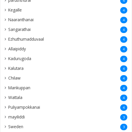
paruththurai
4
Kegalle
4
Naaranthanai
4
Sangarathai
4
Ezhuthumadduvaal
4
Allaipiddy
4
Kadurugoda
4
Kalutara
4
Chilaw
4
Mankuppan
4
Wattala
4
Puliyampokkanai
4
mayiliddi
3
Sweden
3