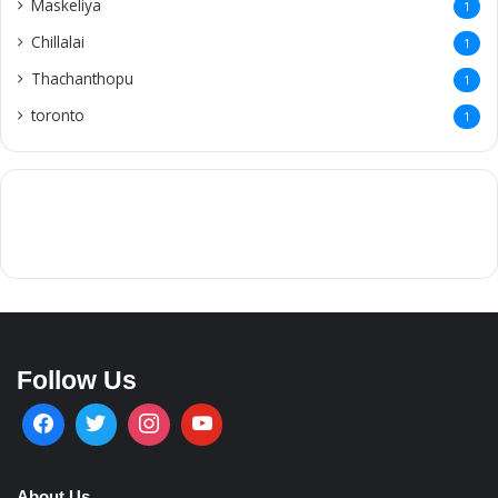
Maskeliya
1
Chillalai
1
Thachanthopu
1
toronto
1