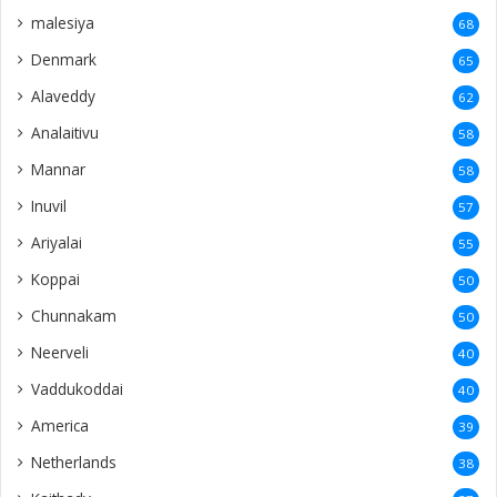
malesiya
68
Denmark
65
Alaveddy
62
Analaitivu
58
Mannar
58
Inuvil
57
Ariyalai
55
Koppai
50
Chunnakam
50
Neerveli
40
Vaddukoddai
40
America
39
Netherlands
38