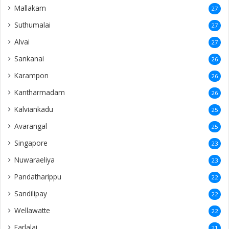
Mallakam
27
Suthumalai
27
Alvai
27
Sankanai
26
Karampon
26
Kantharmadam
26
Kalviankadu
25
Avarangal
25
Singapore
23
Nuwaraeliya
23
Pandatharippu
22
Sandilipay
22
Wellawatte
22
Earlalai
21