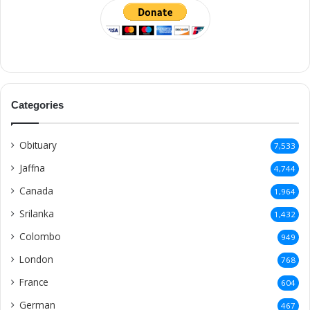
Categories
Obituary
7,533
Jaffna
4,744
Canada
1,964
Srilanka
1,432
Colombo
949
London
768
France
604
German
467