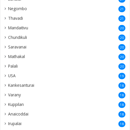
Negombo
21
Thavadi
21
Mandaitivu
20
Chundikuli
20
Saravanai
20
Mathakal
20
Palali
20
USA
19
Kankesanturai
18
Varany
18
Kuppilan
18
Anaicoddai
18
Irupalai
18