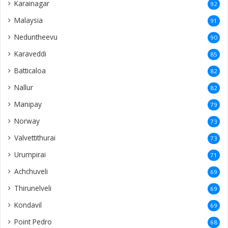
Karainagar
92
Malaysia
91
Neduntheevu
90
Karaveddi
85
Batticaloa
82
Nallur
82
Manipay
79
Norway
73
Valvettithurai
73
Urumpirai
71
Achchuveli
69
Thirunelveli
69
Kondavil
69
Point Pedro
68