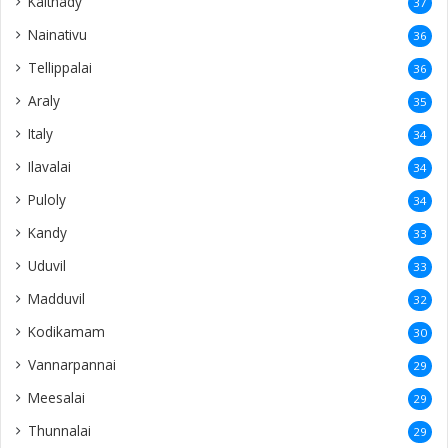
Kaithady
37
Nainativu
36
Tellippalai
36
Araly
35
Italy
34
Ilavalai
34
Puloly
34
Kandy
33
Uduvil
33
Madduvil
32
Kodikamam
30
Vannarpannai
29
Meesalai
29
Thunnalai
29