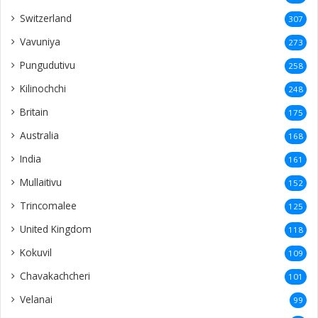
Switzerland
307
Vavuniya
273
Pungudutivu
258
Kilinochchi
248
Britain
175
Australia
168
India
161
Mullaitivu
152
Trincomalee
125
United Kingdom
118
Kokuvil
109
Chavakachcheri
101
Velanai
99