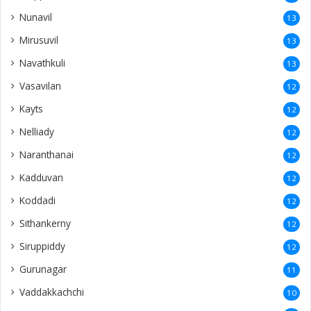
Nunavil
13
Mirusuvil
13
Navathkuli
13
Vasavilan
12
Kayts
12
Nelliady
12
Naranthanai
12
Kadduvan
12
Koddadi
12
Sithankerny
12
Siruppiddy
12
Gurunagar
11
Vaddakkachchi
10