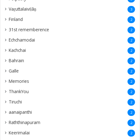
Vaṟuttalaiviḷāṉ
3
Finland
2
31st rememberence
2
Echchamodai
2
Kachchai
2
Bahrain
2
Galle
2
Memories
2
ThankYou
2
Tiruchi
2
aanaipanthi
2
Raththinapuram
2
Keerimalai
2