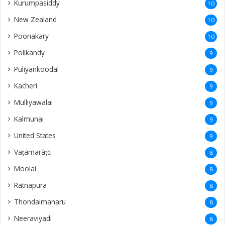
Kurumpasiddy
10
New Zealand
10
Poonakary
10
Polikandy
9
Puliyankoodal
9
Kacheri
9
Mulliyawalai
9
Kalmunai
9
United States
9
Vaṭamarāṭci
8
Moolai
8
Ratnapura
8
Thondaimanaru
8
Neeraviyadi
8