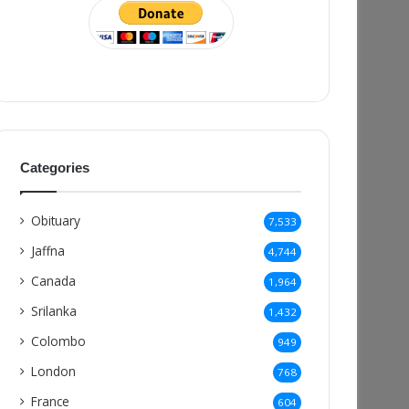
Categories
Obituary
7,533
Jaffna
4,744
Canada
1,964
Srilanka
1,432
Colombo
949
London
768
France
604