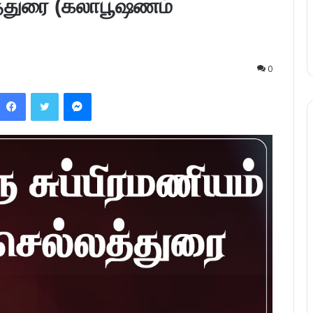
லத்துரை (கலாபூஷணம்
0
Facebook
Twitter
Messenger