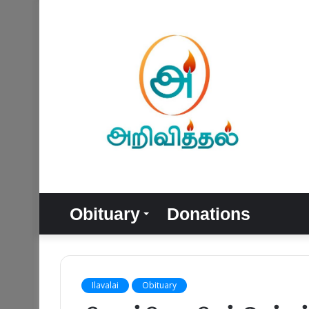
Obituary
Donations
Ilavalai
Obituary