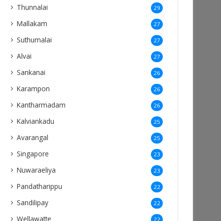
Thunnalai
29
Mallakam
27
Suthumalai
27
Alvai
27
Sankanai
26
Karampon
26
Kantharmadam
26
Kalviankadu
25
Avarangal
25
Singapore
23
Nuwaraeliya
23
Pandatharippu
22
Sandilipay
22
Wellawatte
22