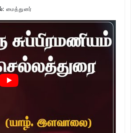
்:
மைத்துனர்