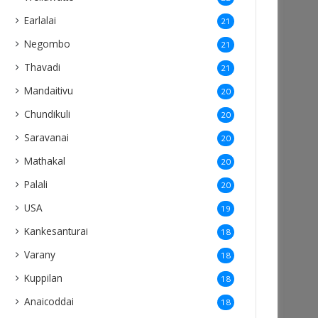
Earlalai
21
Negombo
21
Thavadi
21
Mandaitivu
20
Chundikuli
20
Saravanai
20
Mathakal
20
Palali
20
USA
19
Kankesanturai
18
Varany
18
Kuppilan
18
Anaicoddai
18