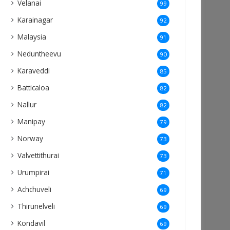
Velanai
99
Karainagar
92
Malaysia
91
Neduntheevu
90
Karaveddi
85
Batticaloa
82
Nallur
82
Manipay
79
Norway
73
Valvettithurai
73
Urumpirai
71
Achchuveli
69
Thirunelveli
69
Kondavil
69