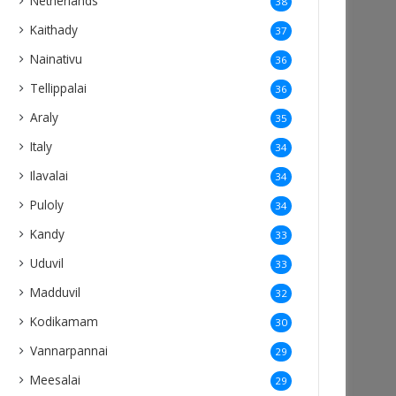
Netherlands
38
Kaithady
37
Nainativu
36
Tellippalai
36
Araly
35
Italy
34
Ilavalai
34
Puloly
34
Kandy
33
Uduvil
33
Madduvil
32
Kodikamam
30
Vannarpannai
29
Meesalai
29