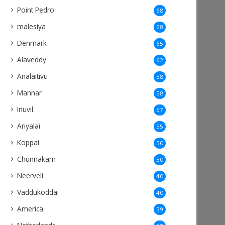
Point Pedro
68
malesiya
68
Denmark
65
Alaveddy
62
Analaitivu
58
Mannar
58
Inuvil
57
Ariyalai
55
Koppai
50
Chunnakam
50
Neerveli
40
Vaddukoddai
40
America
39