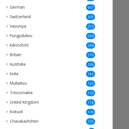
German
467
Switzerland
307
Vavuniya
273
Pungudutivu
258
Kilinochchi
248
Britain
175
Australia
168
India
161
Mullaitivu
152
Trincomalee
125
United Kingdom
118
Kokuvil
109
Chavakachcheri
101