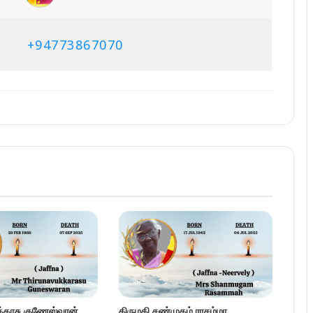
+94773867070
ுக்கரசு குணேஸ்வரன்
திருமதி சண்முகம் ராசம்மா