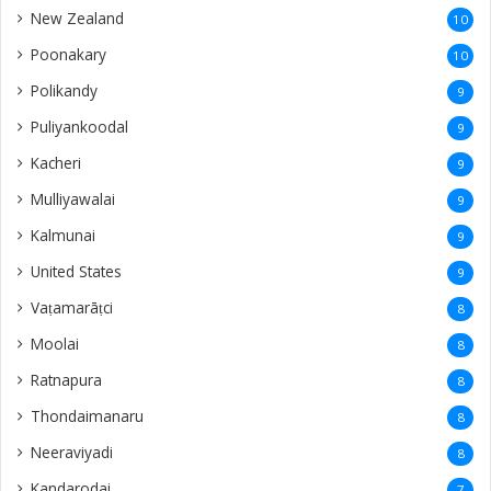
New Zealand
10
Poonakary
10
Polikandy
9
Puliyankoodal
9
Kacheri
9
Mulliyawalai
9
Kalmunai
9
United States
9
Vaṭamarāṭci
8
Moolai
8
Ratnapura
8
Thondaimanaru
8
Neeraviyadi
8
Kandarodai
7