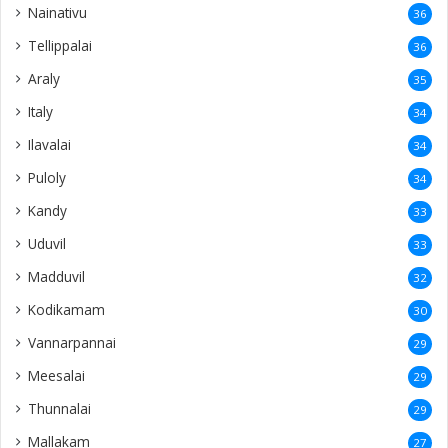
Nainativu
36
Tellippalai
36
Araly
35
Italy
34
Ilavalai
34
Puloly
34
Kandy
33
Uduvil
33
Madduvil
32
Kodikamam
30
Vannarpannai
29
Meesalai
29
Thunnalai
29
Mallakam
27