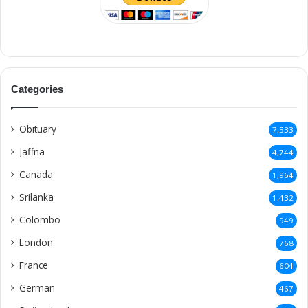
Categories
Obituary
7,533
Jaffna
4,744
Canada
1,964
Srilanka
1,432
Colombo
949
London
768
France
604
German
467