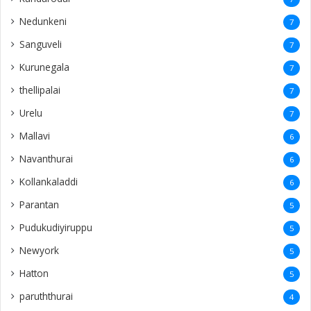
Nedunkeni
7
Sanguveli
7
Kurunegala
7
thellipalai
7
Urelu
7
Mallavi
6
Navanthurai
6
Kollankaladdi
6
Parantan
5
Pudukudiyiruppu
5
Newyork
5
Hatton
5
paruththurai
4