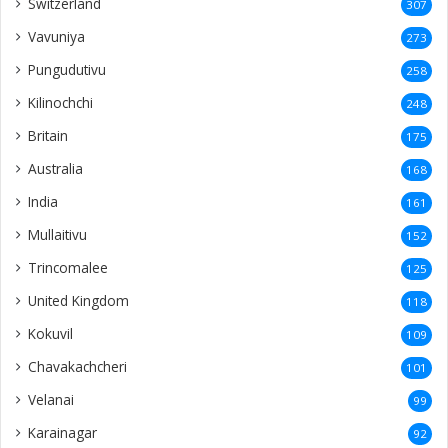
Switzerland
307
Vavuniya
273
Pungudutivu
258
Kilinochchi
248
Britain
175
Australia
168
India
161
Mullaitivu
152
Trincomalee
125
United Kingdom
118
Kokuvil
109
Chavakachcheri
101
Velanai
99
Karainagar
92