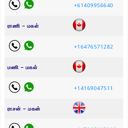
+61409956640
ராணி – மகள்
+16476571282
மணி – மகள்
+14169047511
ராசன் – மகன்