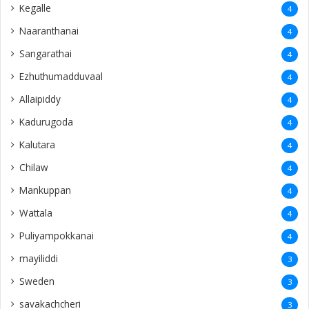
Kegalle
4
Naaranthanai
4
Sangarathai
4
Ezhuthumadduvaal
4
Allaipiddy
4
Kadurugoda
4
Kalutara
4
Chilaw
4
Mankuppan
4
Wattala
4
Puliyampokkanai
4
mayiliddi
3
Sweden
3
savakachcheri
3