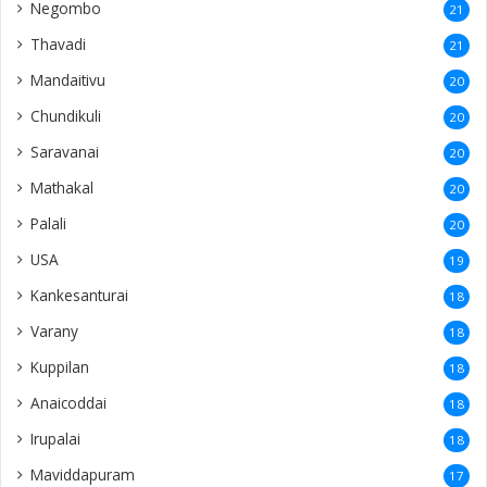
Negombo
21
Thavadi
21
Mandaitivu
20
Chundikuli
20
Saravanai
20
Mathakal
20
Palali
20
USA
19
Kankesanturai
18
Varany
18
Kuppilan
18
Anaicoddai
18
Irupalai
18
Maviddapuram
17