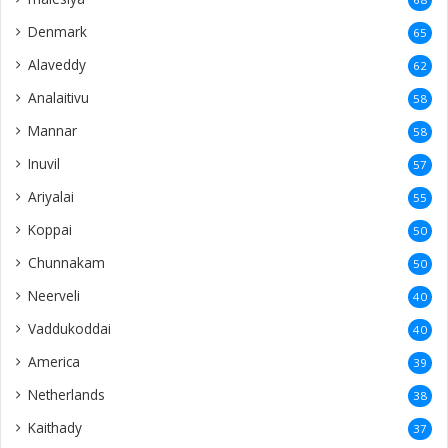
Denmark
65
Alaveddy
62
Analaitivu
58
Mannar
58
Inuvil
57
Ariyalai
55
Koppai
50
Chunnakam
50
Neerveli
40
Vaddukoddai
40
America
39
Netherlands
38
Kaithady
37