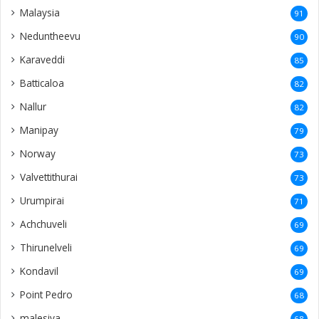
Malaysia
91
Neduntheevu
90
Karaveddi
85
Batticaloa
82
Nallur
82
Manipay
79
Norway
73
Valvettithurai
73
Urumpirai
71
Achchuveli
69
Thirunelveli
69
Kondavil
69
Point Pedro
68
malesiya
68