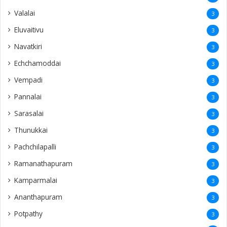
Valalai
3
Eluvaitivu
3
Navatkiri
3
Echchamoddai
3
Vempadi
3
Pannalai
3
Sarasalai
3
Thunukkai
3
Pachchilapalli
3
Ramanathapuram
3
Kamparmalai
3
Ananthapuram
3
‎Potpathy
3