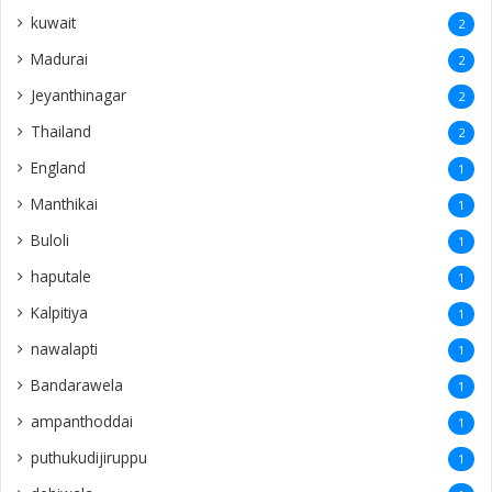
kuwait
2
Madurai
2
Jeyanthinagar
2
Thailand
2
England
1
Manthikai
1
Buloli
1
haputale
1
Kalpitiya
1
nawalapti
1
Bandarawela
1
ampanthoddai
1
puthukudijiruppu
1