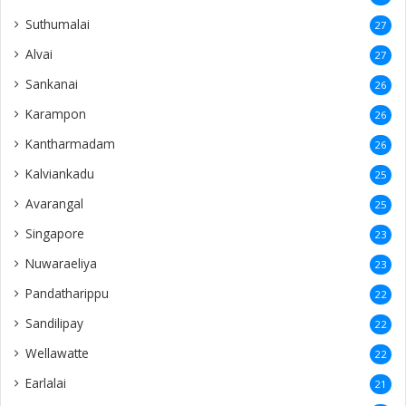
Suthumalai
27
Alvai
27
Sankanai
26
Karampon
26
Kantharmadam
26
Kalviankadu
25
Avarangal
25
Singapore
23
Nuwaraeliya
23
Pandatharippu
22
Sandilipay
22
Wellawatte
22
Earlalai
21