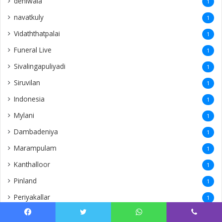
dehiwala
1
navatkuly
1
Vidaththatpalai
1
Funeral Live
1
Sivalingapuliyadi
1
Siruvilan
1
Indonesia
1
Mylani
1
Dambadeniya
1
Marampulam
1
Kanthalloor
1
Pinland
1
Periyakallar
1
Maskeliya
1
Facebook
Twitter
WhatsApp
Viber