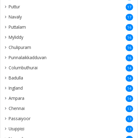
Puttur
17
Navaly
17
Puttalam
16
Myliddy
16
Chulipuram
16
Punnalaikkadduvan
16
Columbuthurai
14
Badulla
14
Ingland
14
Ampara
14
Chennai
13
Passaiyoor
13
Uṭuppiṭṭi
13