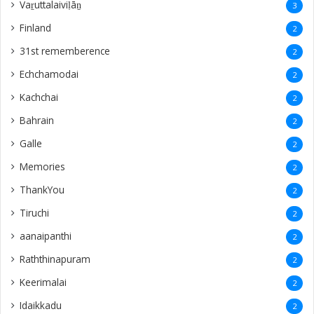
Vaṟuttalaiviḷāṉ
3
Finland
2
31st rememberence
2
Echchamodai
2
Kachchai
2
Bahrain
2
Galle
2
Memories
2
ThankYou
2
Tiruchi
2
aanaipanthi
2
Raththinapuram
2
Keerimalai
2
Idaikkadu
2