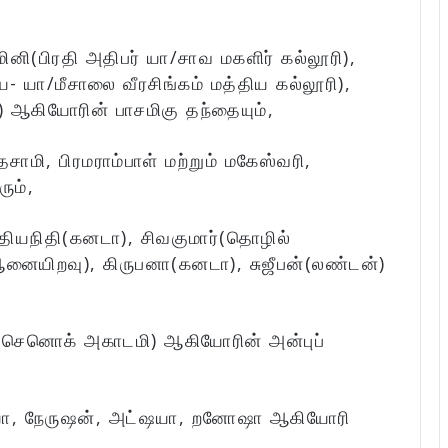
ினி(பிரதி அதிபர் யா/சாவ மகளிர் கல்லூரி),
யா/மீசாலை வீரசிங்கம் மத்திய கல்லூரி),
ஆகியோரின் பாசமிகு தந்தையும்,
ாமி, பிரமராம்பாள் மற்றும் மகேஸ்வரி,
ும்,
்தியநிதி(கனடா), சிவகுமார்(தொழில்
னையிறவு), கிருபனா(கனடா), சுஜீபன்(லண்டன்)
்(செனொக் அகாடமி) ஆகியோரின் அன்புப்
யா, நேருஷன், அட்ஷயா, றனோஷா ஆகியோரி