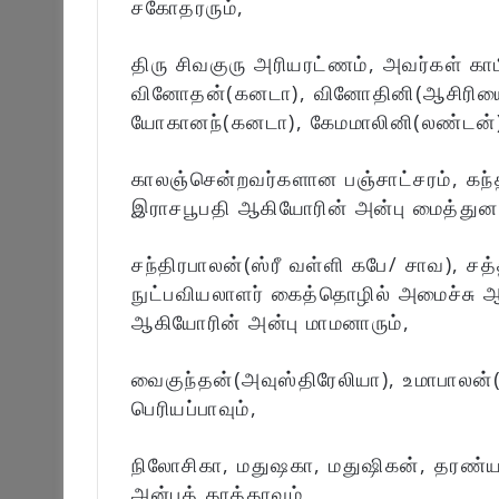
சகோதரரும்,
திரு சிவகுரு அரியரட்ணம், அவர்கள் காம
வினோதன்(கனடா), வினோதினி(ஆசிரியை- 
யோகானந்(கனடா), கேமமாலினி(லண்டன்) 
காலஞ்சென்றவர்களான பஞ்சாட்சரம், கந்தச
இராசபூபதி ஆகியோரின் அன்பு மைத்துனர
சந்திரபாலன்(ஸ்ரீ வள்ளி கபே/ சாவ), சத
நுட்பவியலாளர் கைத்தொழில் அமைச்சு ஆ
ஆகியோரின் அன்பு மாமனாரும்,
வைகுந்தன்(அவுஸ்திரேலியா), உமாபாலன
பெரியப்பாவும்,
நிலோசிகா, மதுஷகா, மதுஷிகன், தரண்
அன்புத் தாத்தாவும்,