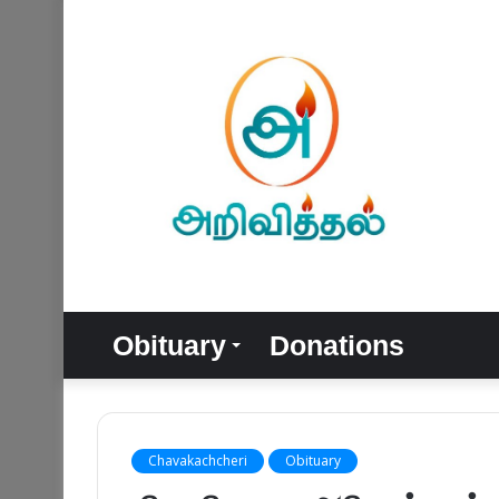
Obituary
Donations
Chavakachcheri
Obituary