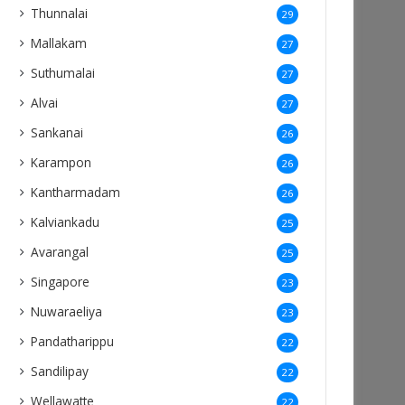
Thunnalai
29
Mallakam
27
Suthumalai
27
Alvai
27
Sankanai
26
Karampon
26
Kantharmadam
26
Kalviankadu
25
Avarangal
25
Singapore
23
Nuwaraeliya
23
Pandatharippu
22
Sandilipay
22
Wellawatte
22