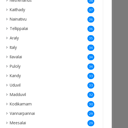
Netherlands
38
Kaithady
37
Nainativu
36
Tellippalai
36
Araly
35
Italy
34
Ilavalai
34
Puloly
34
Kandy
33
Uduvil
33
Madduvil
32
Kodikamam
30
Vannarpannai
29
Meesalai
29