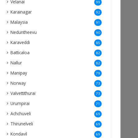
Velanai
99
Karainagar
92
Malaysia
91
Neduntheevu
90
Karaveddi
85
Batticaloa
82
Nallur
82
Manipay
79
Norway
73
Valvettithurai
73
Urumpirai
71
Achchuveli
69
Thirunelveli
69
Kondavil
69