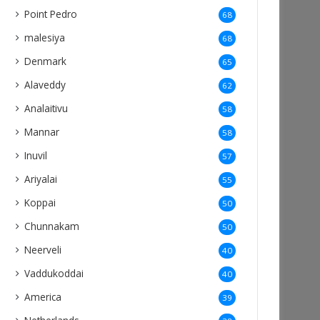
Point Pedro
68
malesiya
68
Denmark
65
Alaveddy
62
Analaitivu
58
Mannar
58
Inuvil
57
Ariyalai
55
Koppai
50
Chunnakam
50
Neerveli
40
Vaddukoddai
40
America
39