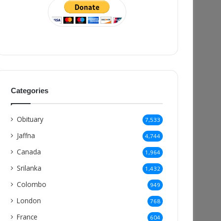
Categories
Obituary
7,533
Jaffna
4,744
Canada
1,964
Srilanka
1,432
Colombo
949
London
768
France
604