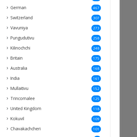
German
467
Switzerland
307
Vavuniya
273
Pungudutivu
258
Kilinochchi
248
Britain
175
Australia
168
India
161
Mullaitivu
152
Trincomalee
125
United Kingdom
118
Kokuvil
109
Chavakachcheri
101