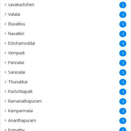
savakachcheri
3
Valalai
3
Eluvaitivu
3
Navatkiri
3
Echchamoddai
3
Vempadi
3
Pannalai
3
Sarasalai
3
Thunukkai
3
Pachchilapalli
3
Ramanathapuram
3
Kamparmalai
3
Ananthapuram
3
‎Potpathy
3