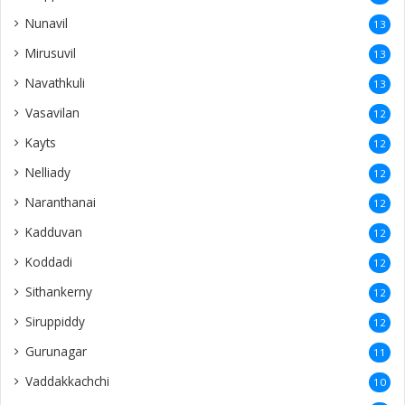
Nunavil
13
Mirusuvil
13
Navathkuli
13
Vasavilan
12
Kayts
12
Nelliady
12
Naranthanai
12
Kadduvan
12
Koddadi
12
Sithankerny
12
Siruppiddy
12
Gurunagar
11
Vaddakkachchi
10