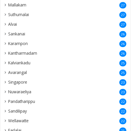
Mallakam
27
Suthumalai
27
Alvai
27
Sankanai
26
Karampon
26
Kantharmadam
26
Kalviankadu
25
Avarangal
25
Singapore
23
Nuwaraeliya
23
Pandatharippu
22
Sandilipay
22
Wellawatte
22
Earlalai
21