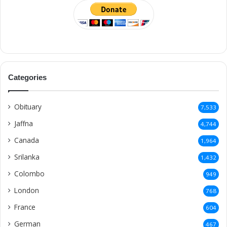
Categories
Obituary
7,533
Jaffna
4,744
Canada
1,964
Srilanka
1,432
Colombo
949
London
768
France
604
German
467