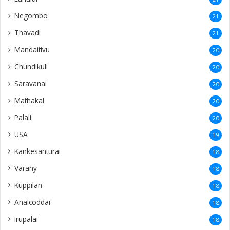
Negombo
21
Thavadi
21
Mandaitivu
20
Chundikuli
20
Saravanai
20
Mathakal
20
Palali
20
USA
19
Kankesanturai
18
Varany
18
Kuppilan
18
Anaicoddai
18
Irupalai
18