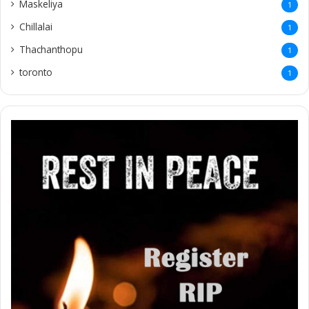
Maskeliya
1
Chillalai
1
Thachanthopu
1
toronto
1