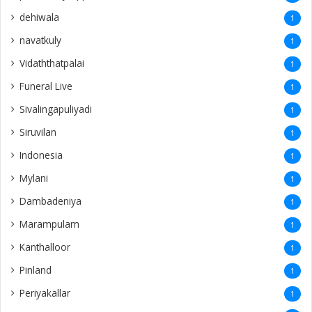
dehiwala
1
navatkuly
1
Vidaththatpalai
1
Funeral Live
1
Sivalingapuliyadi
1
Siruvilan
1
Indonesia
1
Mylani
1
Dambadeniya
1
Marampulam
1
Kanthalloor
1
Pinland
1
Periyakallar
1