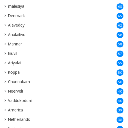
malesiya
68
Denmark
65
Alaveddy
62
Analaitivu
58
Mannar
58
Inuvil
57
Ariyalai
55
Koppai
50
Chunnakam
50
Neerveli
40
Vaddukoddai
40
America
39
Netherlands
38