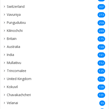
Switzerland
307
Vavuniya
273
Pungudutivu
258
Kilinochchi
248
Britain
175
Australia
168
India
161
Mullaitivu
152
Trincomalee
125
United Kingdom
118
Kokuvil
109
Chavakachcheri
101
Velanai
99