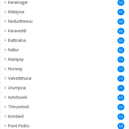
Karainagar
92
Malaysia
91
Neduntheevu
90
Karaveddi
85
Batticaloa
82
Nallur
82
Manipay
79
Norway
73
Valvettithurai
73
Urumpirai
71
Achchuveli
69
Thirunelveli
69
Kondavil
69
Point Pedro
68