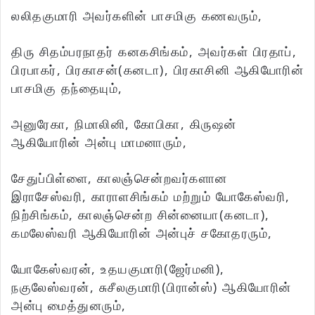
லலிதகுமாரி அவர்களின் பாசமிகு கணவரும்,
திரு சிதம்பரநாதர் கனகசிங்கம், அவர்கள் பிரதாப்,
பிரபாகர், பிரகாசன்(கனடா), பிரகாசினி ஆகியோரின்
பாசமிகு தந்தையும்,
அனுரேகா, நிமாலினி, கோபிகா, கிருஷன்
ஆகியோரின் அன்பு மாமனாரும்,
சேதுப்பிள்ளை, காலஞ்சென்றவர்களான
இராசேஸ்வரி, காராளசிங்கம் மற்றும் யோகேஸ்வரி,
நிற்சிங்கம், காலஞ்சென்ற சின்னையா(கனடா),
கமலேஸ்வரி ஆகியோரின் அன்புச் சகோதரரும்,
யோகேஸ்வரன், உதயகுமாரி(ஜேர்மனி),
நகுலேஸ்வரன், சுசீலகுமாரி(பிரான்ஸ்) ஆகியோரின்
அன்பு மைத்துனரும்,