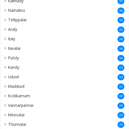
Kaithady
37
Nainativu
36
Tellippalai
36
Araly
35
Italy
34
Ilavalai
34
Puloly
34
Kandy
33
Uduvil
33
Madduvil
32
Kodikamam
30
Vannarpannai
29
Meesalai
29
Thunnalai
29