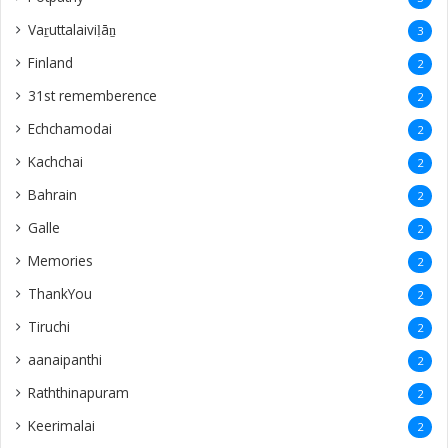
Vaṟuttalaiviḷāṉ
3
Finland
2
31st rememberence
2
Echchamodai
2
Kachchai
2
Bahrain
2
Galle
2
Memories
2
ThankYou
2
Tiruchi
2
aanaipanthi
2
Raththinapuram
2
Keerimalai
2