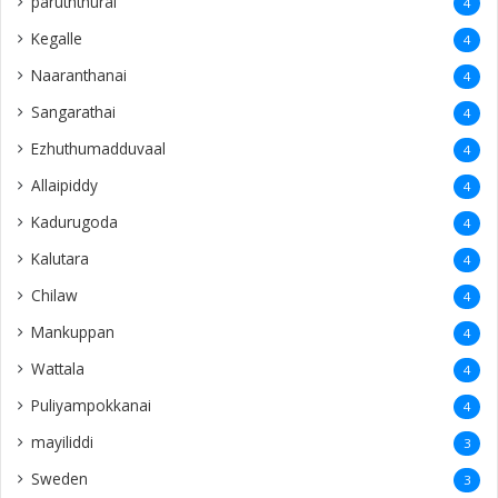
paruththurai
4
Kegalle
4
Naaranthanai
4
Sangarathai
4
Ezhuthumadduvaal
4
Allaipiddy
4
Kadurugoda
4
Kalutara
4
Chilaw
4
Mankuppan
4
Wattala
4
Puliyampokkanai
4
mayiliddi
3
Sweden
3