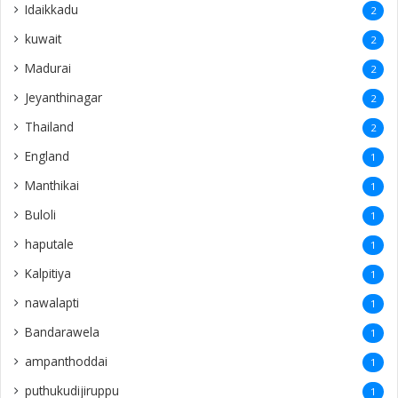
Idaikkadu
2
kuwait
2
Madurai
2
Jeyanthinagar
2
Thailand
2
England
1
Manthikai
1
Buloli
1
haputale
1
Kalpitiya
1
nawalapti
1
Bandarawela
1
ampanthoddai
1
puthukudijiruppu
1