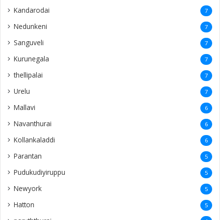
Kandarodai
7
Nedunkeni
7
Sanguveli
7
Kurunegala
7
thellipalai
7
Urelu
7
Mallavi
6
Navanthurai
6
Kollankaladdi
6
Parantan
5
Pudukudiyiruppu
5
Newyork
5
Hatton
5