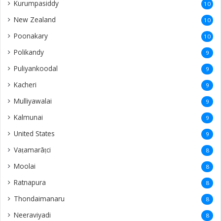
Kurumpasiddy
10
New Zealand
10
Poonakary
10
Polikandy
9
Puliyankoodal
9
Kacheri
9
Mulliyawalai
9
Kalmunai
9
United States
9
Vaṭamarāṭci
8
Moolai
8
Ratnapura
8
Thondaimanaru
8
Neeraviyadi
8