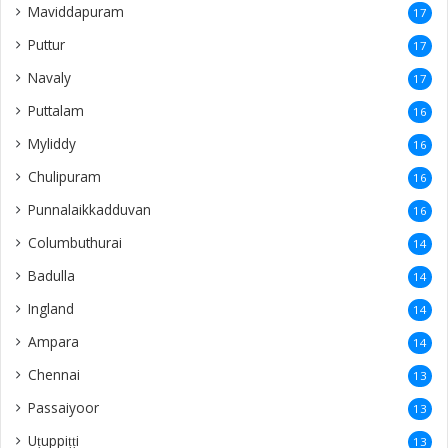
Maviddapuram
17
Puttur
17
Navaly
17
Puttalam
16
Myliddy
16
Chulipuram
16
Punnalaikkadduvan
16
Columbuthurai
14
Badulla
14
Ingland
14
Ampara
14
Chennai
13
Passaiyoor
13
Uṭuppiṭṭi
13