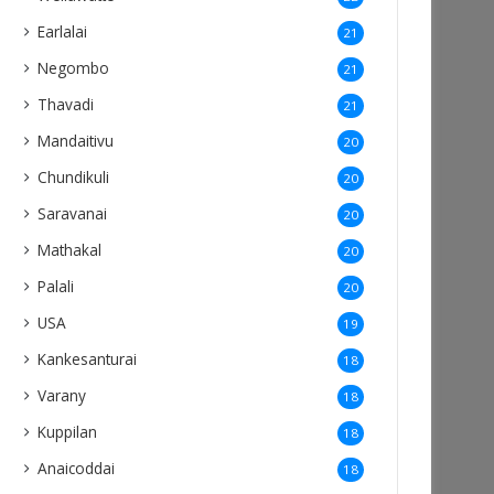
Earlalai
21
Negombo
21
Thavadi
21
Mandaitivu
20
Chundikuli
20
Saravanai
20
Mathakal
20
Palali
20
USA
19
Kankesanturai
18
Varany
18
Kuppilan
18
Anaicoddai
18