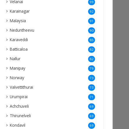
Velanai
99
Karainagar
92
Malaysia
91
Neduntheevu
90
Karaveddi
85
Batticaloa
82
Nallur
82
Manipay
79
Norway
73
Valvettithurai
73
Urumpirai
71
Achchuveli
69
Thirunelveli
69
Kondavil
69