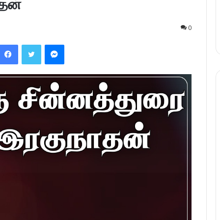
தன்
0
Facebook
Twitter
Messenger