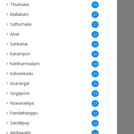
Thunnalai
29
Mallakam
27
Suthumalai
27
Alvai
27
Sankanai
26
Karampon
26
Kantharmadam
26
Kalviankadu
25
Avarangal
25
Singapore
23
Nuwaraeliya
23
Pandatharippu
22
Sandilipay
22
Wellawatte
22