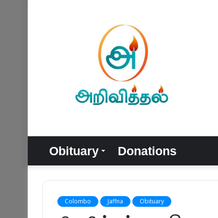
Obituary
Donations
Colombo
Jaffna
Obituary