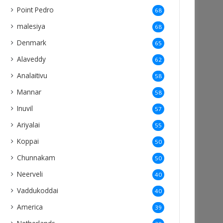
Point Pedro
68
malesiya
68
Denmark
65
Alaveddy
62
Analaitivu
58
Mannar
58
Inuvil
57
Ariyalai
55
Koppai
50
Chunnakam
50
Neerveli
40
Vaddukoddai
40
America
39