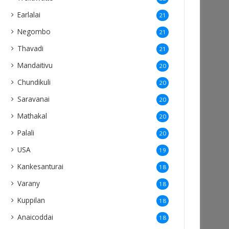
Earlalai
21
Negombo
21
Thavadi
21
Mandaitivu
20
Chundikuli
20
Saravanai
20
Mathakal
20
Palali
20
USA
19
Kankesanturai
18
Varany
18
Kuppilan
18
Anaicoddai
18