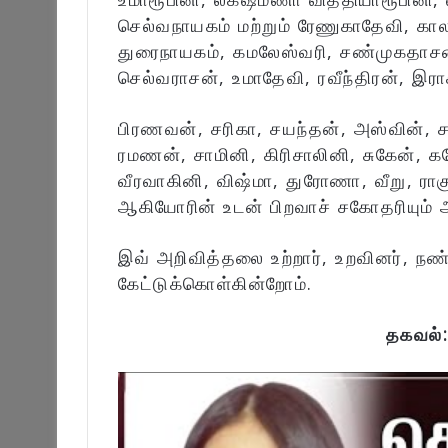
செல்வநாயகம் மற்றும் ரேணுகாதேவி, கா
துரைநாயகம், கமலேஸ்வரி, சண்முகதாசன
செல்வராசன், உமாதேவி, ரவீந்திரன், இர
பிரணவன், சரிகா, சயந்தன், அஸ்வின், ச
ரமணன், சாமினி, கிரிசாலினி, சுகேன்,
வீரவாகினி, விஷ்மா, துரோணா, வீறு, ராக
ஆகியோரின் உடன் பிறவாச் சகோதரியும் 
இவ் அறிவித்தலை உற்றார், உறவினர், நண
கேட்டுக்கொள்கின்றோம்.
தகவல்