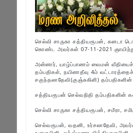
செல்வி சாருகா சத்தியரூபன், கனடா டொர
கொண்ட அவர்கள் 07-11-2021 ஞாயிற்று
அன்னார், யாழ்ப்பாணம் வைமன் வீதியைச
தம்பதிகள், நயினாதீவு 4ம் வட்டாரத்தை
சகுந்தலாதேவி(குஞ்சுகிளி) தம்பதிகளின்
சத்தியரூபன் செல்வநிதி தம்பதிகளின் கனி
செல்வி சாருகா சத்தியரூபன், சமீரா, சம
செல்வரூபன், வதனி, உர்சலாதேவி, அவர
உமாரூபினி, லக்‌ஷ்மணா வித்தியாரூபினி