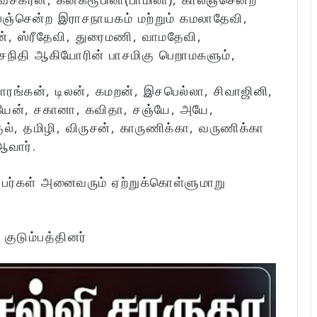
லஞ்சென்ற இராசநாயகம் மற்றும் கமலாதேவி,
், ஸ்ரீதேவி, துரைமணி, வாமதேவி,
ாசநிதி ஆகியோரின் பாசமிகு பெறாமகளும்,
ாரங்கன், டிலன், கமறன், இசபெல்லா, சிவாஜினி,
 கயேன், சகானா, கவிதா, சஞ்யே, அயே,
ுல், தமிழி, விருசன், காருணிக்கா, வருணிக்கா
ஆவார்.
்பர்கள் அனைவரும் ஏற்றுக்கொள்ளுமாறு
:
குடும்பத்தினர்