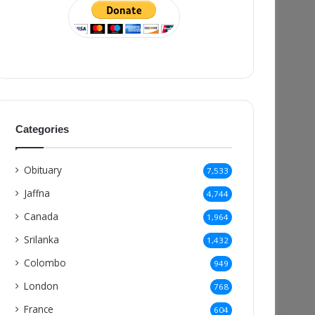
Categories
Obituary
7,533
Jaffna
4,744
Canada
1,964
Srilanka
1,432
Colombo
949
London
768
France
604