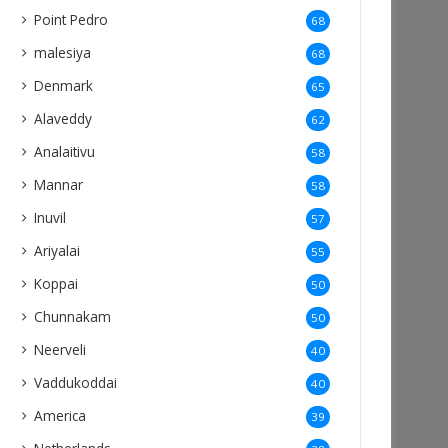
Point Pedro
68
malesiya
68
Denmark
65
Alaveddy
62
Analaitivu
58
Mannar
58
Inuvil
57
Ariyalai
55
Koppai
50
Chunnakam
50
Neerveli
40
Vaddukoddai
40
America
39