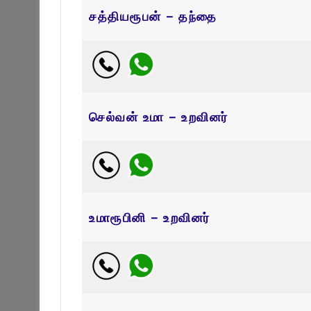
சத்தியரூபன் – தந்தை
செல்வன் உமா – உறவினர்
உமாரூபினி – உறவினர்