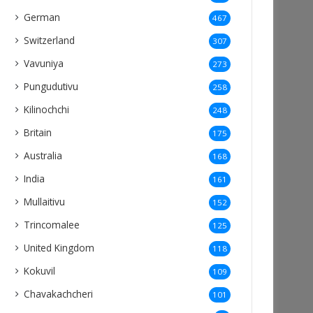
German
467
Switzerland
307
Vavuniya
273
Pungudutivu
258
Kilinochchi
248
Britain
175
Australia
168
India
161
Mullaitivu
152
Trincomalee
125
United Kingdom
118
Kokuvil
109
Chavakachcheri
101