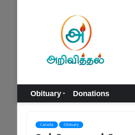
Obituary
Donations
Canada
Obituary