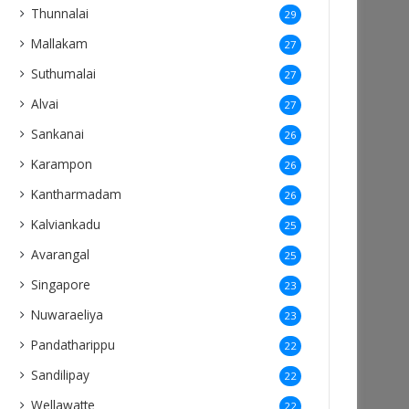
Thunnalai
29
Mallakam
27
Suthumalai
27
Alvai
27
Sankanai
26
Karampon
26
Kantharmadam
26
Kalviankadu
25
Avarangal
25
Singapore
23
Nuwaraeliya
23
Pandatharippu
22
Sandilipay
22
Wellawatte
22