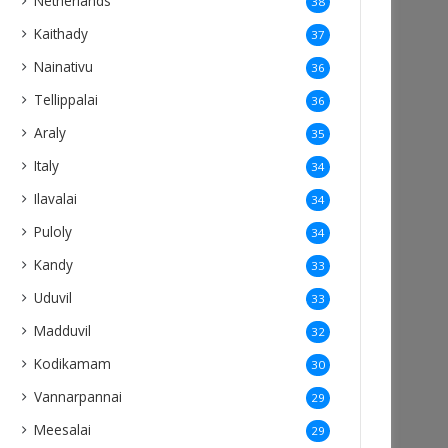
Netherlands
38
Kaithady
37
Nainativu
36
Tellippalai
36
Araly
35
Italy
34
Ilavalai
34
Puloly
34
Kandy
33
Uduvil
33
Madduvil
32
Kodikamam
30
Vannarpannai
29
Meesalai
29