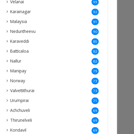
Velanai
99
Karainagar
92
Malaysia
91
Neduntheevu
90
Karaveddi
85
Batticaloa
82
Nallur
82
Manipay
79
Norway
73
Valvettithurai
73
Urumpirai
71
Achchuveli
69
Thirunelveli
69
Kondavil
69