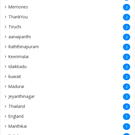
Memories
2
ThankYou
2
Tiruchi
2
aanaipanthi
2
Raththinapuram
2
Keerimalai
2
Idaikkadu
2
kuwait
2
Madurai
2
Jeyanthinagar
2
Thailand
2
England
1
Manthikai
1