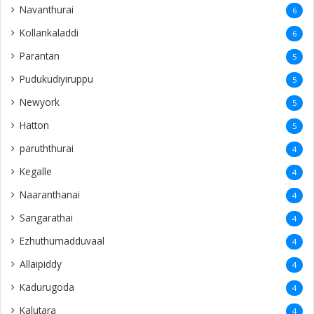
Navanthurai
6
Kollankaladdi
6
Parantan
5
Pudukudiyiruppu
5
Newyork
5
Hatton
5
paruththurai
4
Kegalle
4
Naaranthanai
4
Sangarathai
4
Ezhuthumadduvaal
4
Allaipiddy
4
Kadurugoda
4
Kalutara
4