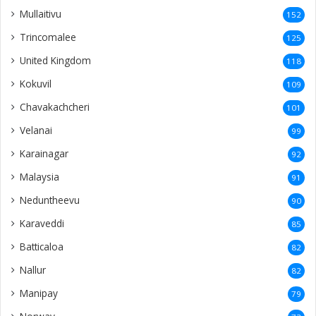
Mullaitivu
152
Trincomalee
125
United Kingdom
118
Kokuvil
109
Chavakachcheri
101
Velanai
99
Karainagar
92
Malaysia
91
Neduntheevu
90
Karaveddi
85
Batticaloa
82
Nallur
82
Manipay
79