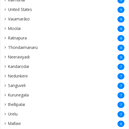
9
United States
9
Vaṭamarāṭci
8
Moolai
8
Ratnapura
8
Thondaimanaru
8
Neeraviyadi
8
Kandarodai
7
Nedunkeni
7
Sanguveli
7
Kurunegala
7
thellipalai
7
Urelu
7
Mallavi
6