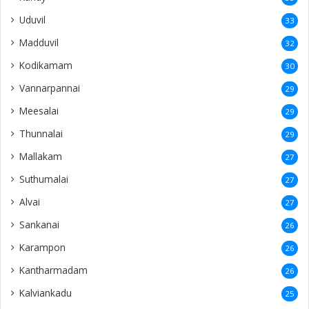
Uduvil
33
Madduvil
32
Kodikamam
30
Vannarpannai
29
Meesalai
29
Thunnalai
29
Mallakam
27
Suthumalai
27
Alvai
27
Sankanai
26
Karampon
26
Kantharmadam
26
Kalviankadu
25