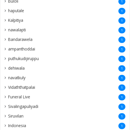
Buloli
1
haputale
1
Kalpitiya
1
nawalapti
1
Bandarawela
1
ampanthoddai
1
puthukudijiruppu
1
dehiwala
1
navatkuly
1
Vidaththatpalai
1
Funeral Live
1
Sivalingapuliyadi
1
Siruvilan
1
Indonesia
1