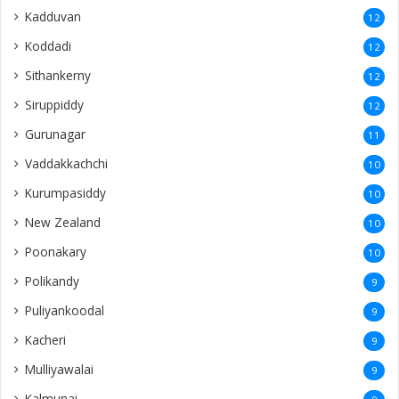
Kadduvan
12
Koddadi
12
Sithankerny
12
Siruppiddy
12
Gurunagar
11
Vaddakkachchi
10
Kurumpasiddy
10
New Zealand
10
Poonakary
10
Polikandy
9
Puliyankoodal
9
Kacheri
9
Mulliyawalai
9
Kalmunai