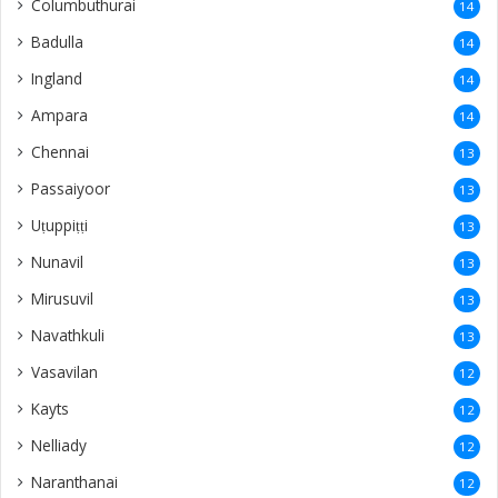
Columbuthurai
14
Badulla
14
Ingland
14
Ampara
14
Chennai
13
Passaiyoor
13
Uṭuppiṭṭi
13
Nunavil
13
Mirusuvil
13
Navathkuli
13
Vasavilan
12
Kayts
12
Nelliady
12
Naranthanai
12