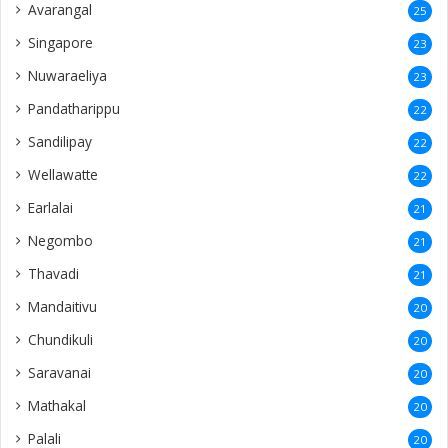
Avarangal
25
Singapore
23
Nuwaraeliya
23
Pandatharippu
22
Sandilipay
22
Wellawatte
22
Earlalai
21
Negombo
21
Thavadi
21
Mandaitivu
20
Chundikuli
20
Saravanai
20
Mathakal
20
Palali
20