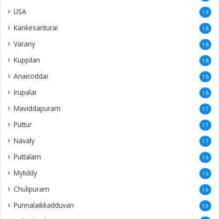
USA
19
Kankesanturai
18
Varany
18
Kuppilan
18
Anaicoddai
18
Irupalai
18
Maviddapuram
17
Puttur
17
Navaly
17
Puttalam
16
Myliddy
16
Chulipuram
16
Punnalaikkadduvan
16