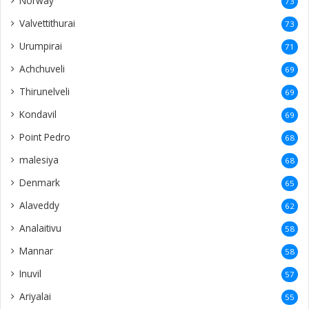
Norway
73
Valvettithurai
73
Urumpirai
71
Achchuveli
69
Thirunelveli
69
Kondavil
69
Point Pedro
68
malesiya
68
Denmark
65
Alaveddy
62
Analaitivu
58
Mannar
58
Inuvil
57
Ariyalai
55