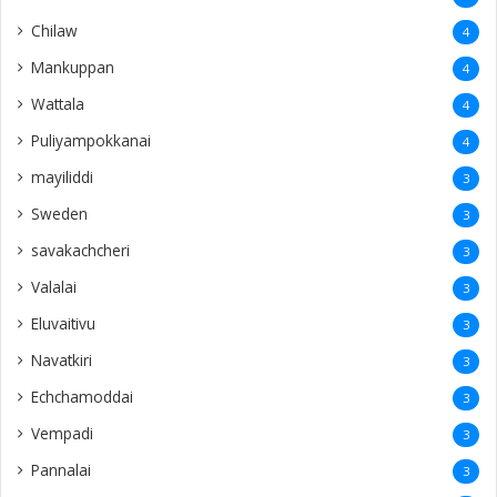
Chilaw
4
Mankuppan
4
Wattala
4
Puliyampokkanai
4
mayiliddi
3
Sweden
3
savakachcheri
3
Valalai
3
Eluvaitivu
3
Navatkiri
3
Echchamoddai
3
Vempadi
3
Pannalai
3