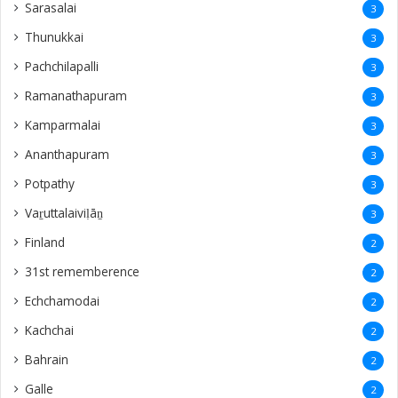
Sarasalai
3
Thunukkai
3
Pachchilapalli
3
Ramanathapuram
3
Kamparmalai
3
Ananthapuram
3
‎Potpathy
3
Vaṟuttalaiviḷāṉ
3
Finland
2
31st rememberence
2
Echchamodai
2
Kachchai
2
Bahrain
2
Galle
2