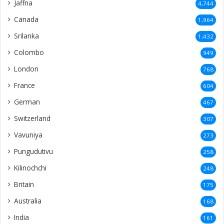
Jaffna
4,744
Canada
1,964
Srilanka
1,432
Colombo
949
London
768
France
604
German
467
Switzerland
307
Vavuniya
273
Pungudutivu
258
Kilinochchi
248
Britain
175
Australia
168
India
161