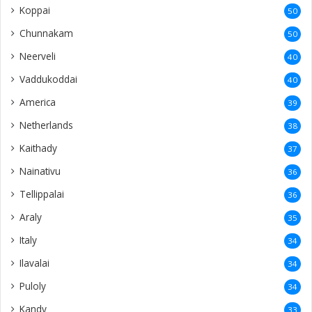
Koppai
50
Chunnakam
50
Neerveli
40
Vaddukoddai
40
America
39
Netherlands
38
Kaithady
37
Nainativu
36
Tellippalai
36
Araly
35
Italy
34
Ilavalai
34
Puloly
34
Kandy
33