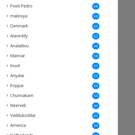
Point Pedro
68
malesiya
68
Denmark
65
Alaveddy
62
Analaitivu
58
Mannar
58
Inuvil
57
Ariyalai
55
Koppai
50
Chunnakam
50
Neerveli
40
Vaddukoddai
40
America
39