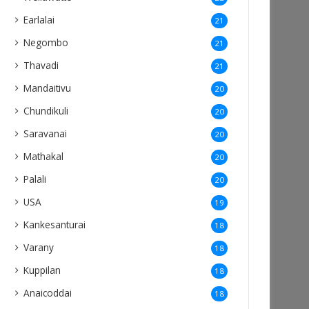
Earlalai
21
Negombo
21
Thavadi
21
Mandaitivu
20
Chundikuli
20
Saravanai
20
Mathakal
20
Palali
20
USA
19
Kankesanturai
18
Varany
18
Kuppilan
18
Anaicoddai
18