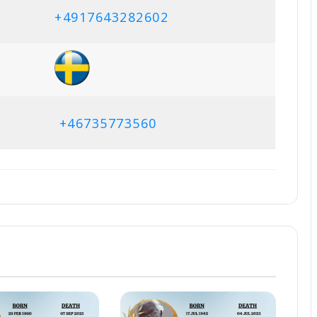
+4917643282602
+46735773560