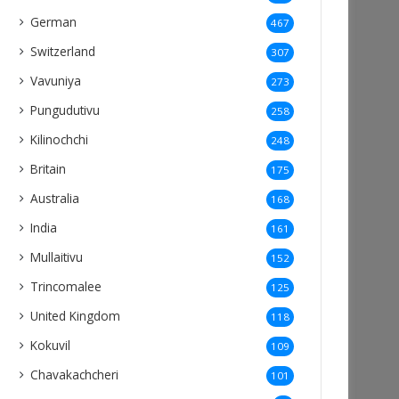
German
467
Switzerland
307
Vavuniya
273
Pungudutivu
258
Kilinochchi
248
Britain
175
Australia
168
India
161
Mullaitivu
152
Trincomalee
125
United Kingdom
118
Kokuvil
109
Chavakachcheri
101