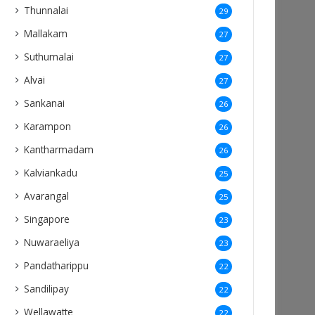
Thunnalai
29
Mallakam
27
Suthumalai
27
Alvai
27
Sankanai
26
Karampon
26
Kantharmadam
26
Kalviankadu
25
Avarangal
25
Singapore
23
Nuwaraeliya
23
Pandatharippu
22
Sandilipay
22
Wellawatte
22