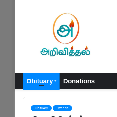
Obituary
Donations
Obituary
Sweden