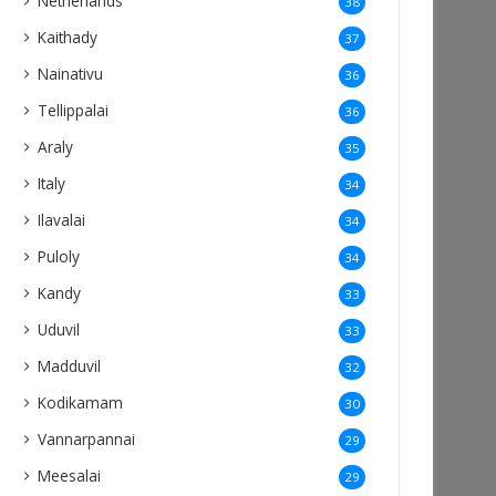
Netherlands
38
Kaithady
37
Nainativu
36
Tellippalai
36
Araly
35
Italy
34
Ilavalai
34
Puloly
34
Kandy
33
Uduvil
33
Madduvil
32
Kodikamam
30
Vannarpannai
29
Meesalai
29