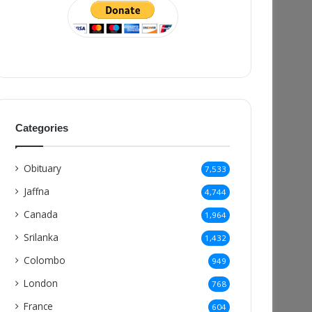
Categories
Obituary
7,533
Jaffna
4,744
Canada
1,964
Srilanka
1,432
Colombo
949
London
768
France
604