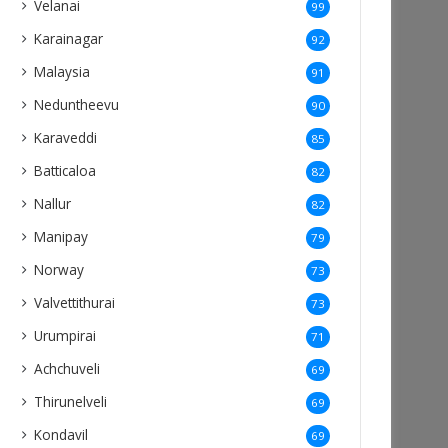
Velanai
99
Karainagar
92
Malaysia
91
Neduntheevu
90
Karaveddi
85
Batticaloa
82
Nallur
82
Manipay
79
Norway
73
Valvettithurai
73
Urumpirai
71
Achchuveli
69
Thirunelveli
69
Kondavil
69