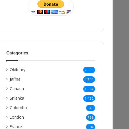
Categories
Obituary
7,533
Jaffna
4,744
Canada
1,964
Srilanka
1,432
Colombo
949
London
768
France
604