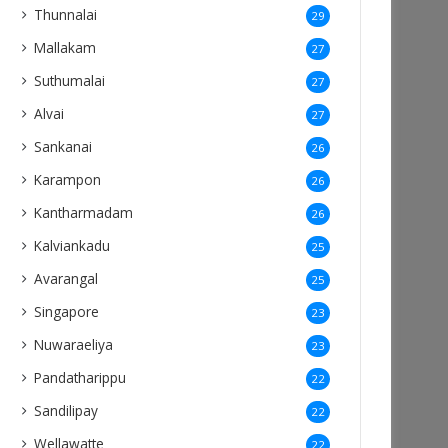
Thunnalai
29
Mallakam
27
Suthumalai
27
Alvai
27
Sankanai
26
Karampon
26
Kantharmadam
26
Kalviankadu
25
Avarangal
25
Singapore
23
Nuwaraeliya
23
Pandatharippu
22
Sandilipay
22
Wellawatte
22