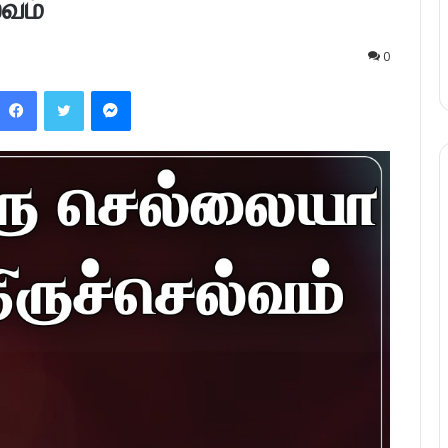
்வம்
0
Facebook
Twitter
Messenger