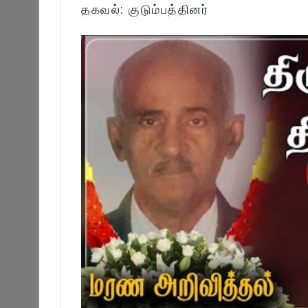
தகவல்: குடும்பத்தினர்