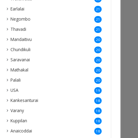
Earlalai
21
Negombo
21
Thavadi
21
Mandaitivu
20
Chundikuli
20
Saravanai
20
Mathakal
20
Palali
20
USA
19
Kankesanturai
18
Varany
18
Kuppilan
18
Anaicoddai
18