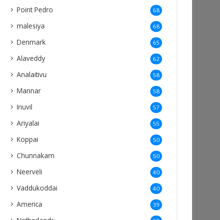
Point Pedro
68
malesiya
68
Denmark
65
Alaveddy
62
Analaitivu
58
Mannar
58
Inuvil
57
Ariyalai
55
Koppai
50
Chunnakam
50
Neerveli
40
Vaddukoddai
40
America
39