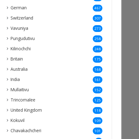
German
467
Switzerland
307
Vavuniya
273
Pungudutivu
258
Kilinochchi
248
Britain
175
Australia
168
India
161
Mullaitivu
152
Trincomalee
125
United Kingdom
118
Kokuvil
109
Chavakachcheri
101