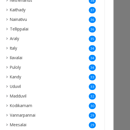
Netherlands
38
Kaithady
37
Nainativu
36
Tellippalai
36
Araly
35
Italy
34
Ilavalai
34
Puloly
34
Kandy
33
Uduvil
33
Madduvil
32
Kodikamam
30
Vannarpannai
29
Meesalai
29