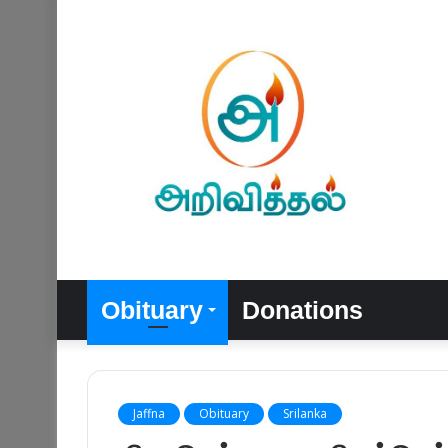
Obituary
Donations
Jaffna
Obituary
Srilanka