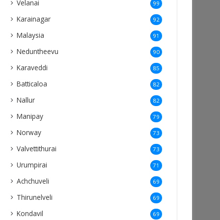
Velanai
99
Karainagar
92
Malaysia
91
Neduntheevu
90
Karaveddi
85
Batticaloa
82
Nallur
82
Manipay
79
Norway
73
Valvettithurai
73
Urumpirai
71
Achchuveli
69
Thirunelveli
69
Kondavil
69