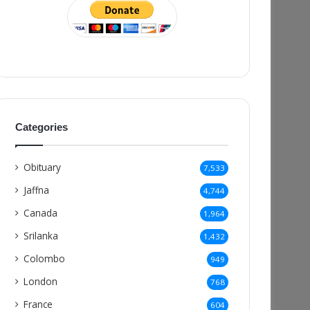
Categories
Obituary
7,533
Jaffna
4,744
Canada
1,964
Srilanka
1,432
Colombo
949
London
768
France
604