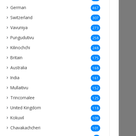
German
467
Switzerland
307
Vavuniya
273
Pungudutivu
258
Kilinochchi
248
Britain
175
Australia
168
India
161
Mullaitivu
152
Trincomalee
125
United Kingdom
118
Kokuvil
109
Chavakachcheri
101