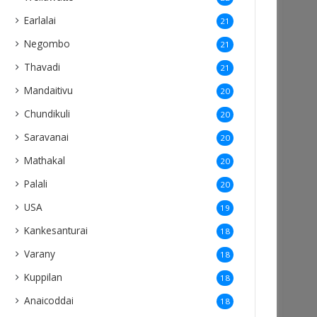
Earlalai
21
Negombo
21
Thavadi
21
Mandaitivu
20
Chundikuli
20
Saravanai
20
Mathakal
20
Palali
20
USA
19
Kankesanturai
18
Varany
18
Kuppilan
18
Anaicoddai
18