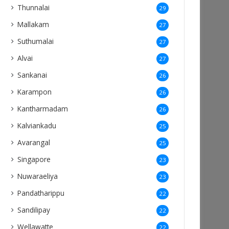
Thunnalai
29
Mallakam
27
Suthumalai
27
Alvai
27
Sankanai
26
Karampon
26
Kantharmadam
26
Kalviankadu
25
Avarangal
25
Singapore
23
Nuwaraeliya
23
Pandatharippu
22
Sandilipay
22
Wellawatte
22