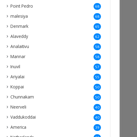
Point Pedro
68
malesiya
68
Denmark
65
Alaveddy
62
Analaitivu
58
Mannar
58
Inuvil
57
Ariyalai
55
Koppai
50
Chunnakam
50
Neerveli
40
Vaddukoddai
40
America
39