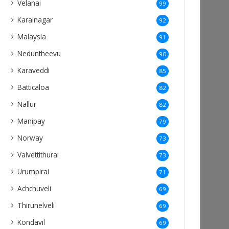
Velanai
99
Karainagar
92
Malaysia
91
Neduntheevu
90
Karaveddi
85
Batticaloa
82
Nallur
82
Manipay
79
Norway
73
Valvettithurai
73
Urumpirai
71
Achchuveli
69
Thirunelveli
69
Kondavil
69