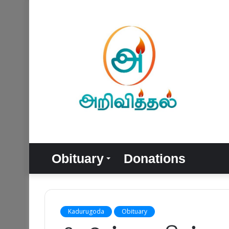
Obituary
Donations
Kadurugoda
Obituary