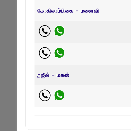
கோகிலாம்பிகை – மனைவி
றஜீவ் – மகன்