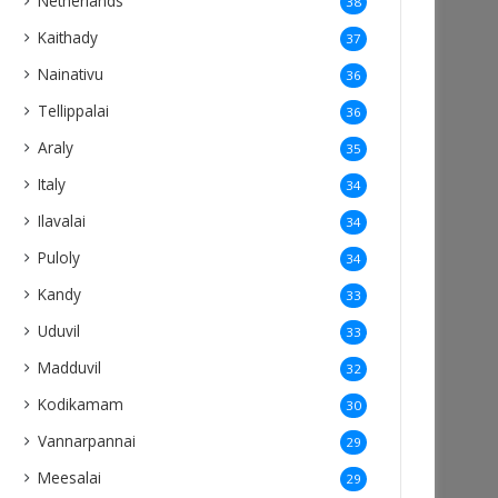
Netherlands
38
Kaithady
37
Nainativu
36
Tellippalai
36
Araly
35
Italy
34
Ilavalai
34
Puloly
34
Kandy
33
Uduvil
33
Madduvil
32
Kodikamam
30
Vannarpannai
29
Meesalai
29