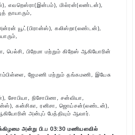
்), எவறெஸ்ரா(இன்பம்), மில்ரன்(லண்டன்),
த் தாயாரும்,
ன்ரன் யூட்(பிரான்ஸ்), கலிஸ்றா(லண்டன்),
யாரும்,
 பெல்சி, பிறேமா மற்றும் கிறேஸ் ஆகியோரின்
ாம்பிள்ளை, ஜேமணி மற்றும் தங்கமணி, இயேசு
்), சோபியா, நிசோபினா, சன்வியா,
ான்ஸ்), கன்சிகா, ரனிசா, ஜொய்சன்(லண்டன்),
கியோரின் அன்புப் பேத்தியும் ஆவார்.
க்கிழமை அன்று பி.ப 03:30 மணியளவில்