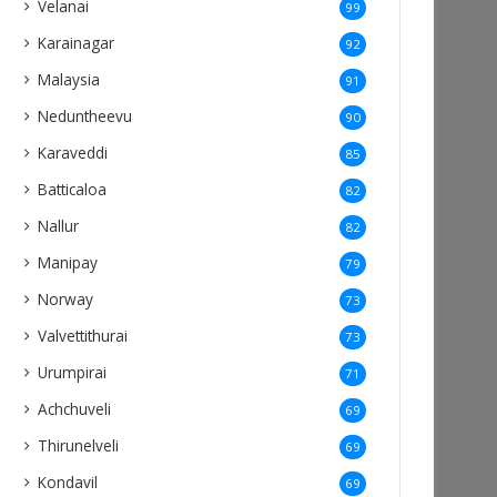
Velanai
99
Karainagar
92
Malaysia
91
Neduntheevu
90
Karaveddi
85
Batticaloa
82
Nallur
82
Manipay
79
Norway
73
Valvettithurai
73
Urumpirai
71
Achchuveli
69
Thirunelveli
69
Kondavil
69