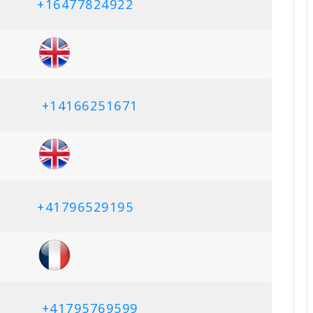
+16477824922
+14166251671
+
41796529195
+41795769599