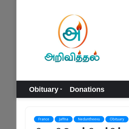
Obituary
Donations
France
Jaffna
Neduntheevu
Obituary