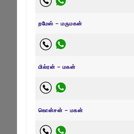
றமேஸ் – மருமகன்
மில்ரன் – மகன்
கொன்சன் – மகன்