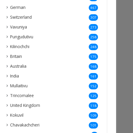
German
467
Switzerland
307
Vavuniya
273
Pungudutivu
258
Kilinochchi
248
Britain
175
Australia
168
India
161
Mullaitivu
152
Trincomalee
125
United Kingdom
118
Kokuvil
109
Chavakachcheri
101