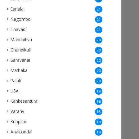
Earlalai
21
Negombo
21
Thavadi
21
Mandaitivu
20
Chundikuli
20
Saravanai
20
Mathakal
20
Palali
20
USA
19
Kankesanturai
18
Varany
18
Kuppilan
18
Anaicoddai
18