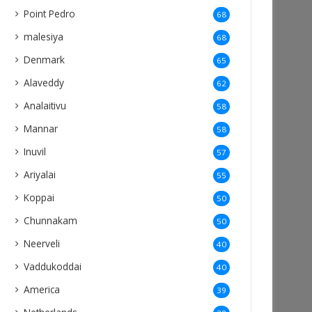
Point Pedro
68
malesiya
68
Denmark
65
Alaveddy
62
Analaitivu
58
Mannar
58
Inuvil
57
Ariyalai
55
Koppai
50
Chunnakam
50
Neerveli
40
Vaddukoddai
40
America
39