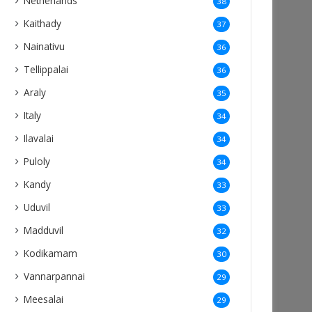
Netherlands
38
Kaithady
37
Nainativu
36
Tellippalai
36
Araly
35
Italy
34
Ilavalai
34
Puloly
34
Kandy
33
Uduvil
33
Madduvil
32
Kodikamam
30
Vannarpannai
29
Meesalai
29