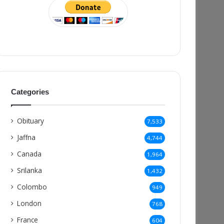
Categories
Obituary
7,533
Jaffna
4,744
Canada
1,964
Srilanka
1,432
Colombo
949
London
768
France
604