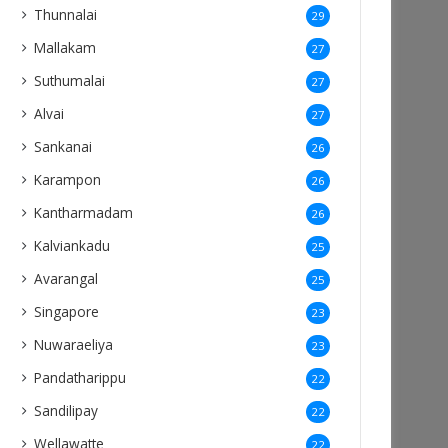
Thunnalai
29
Mallakam
27
Suthumalai
27
Alvai
27
Sankanai
26
Karampon
26
Kantharmadam
26
Kalviankadu
25
Avarangal
25
Singapore
23
Nuwaraeliya
23
Pandatharippu
22
Sandilipay
22
Wellawatte
22