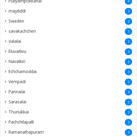
Puliyampokkanai
4
mayiliddi
3
Sweden
3
savakachcheri
3
Valalai
3
Eluvaitivu
3
Navatkiri
3
Echchamoddai
3
Vempadi
3
Pannalai
3
Sarasalai
3
Thunukkai
3
Pachchilapalli
3
Ramanathapuram
3