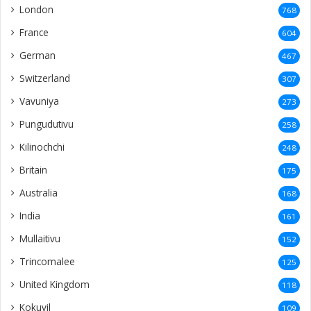
London
768
France
604
German
467
Switzerland
307
Vavuniya
273
Pungudutivu
258
Kilinochchi
248
Britain
175
Australia
168
India
161
Mullaitivu
152
Trincomalee
125
United Kingdom
118
Kokuvil
109