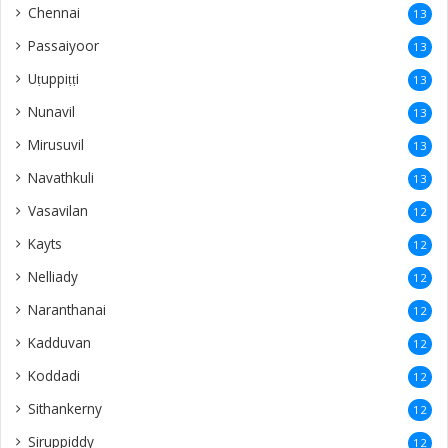
Chennai
13
Passaiyoor
13
Uṭuppiṭṭi
13
Nunavil
13
Mirusuvil
13
Navathkuli
13
Vasavilan
12
Kayts
12
Nelliady
12
Naranthanai
12
Kadduvan
12
Koddadi
12
Sithankerny
12
Siruppiddy
12