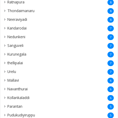
Ratnapura
8
Thondaimanaru
8
Neeraviyadi
8
Kandarodai
7
Nedunkeni
7
Sanguveli
7
Kurunegala
7
thellipalai
7
Urelu
7
Mallavi
6
Navanthurai
6
Kollankaladdi
6
Parantan
5
Pudukudiyiruppu
5