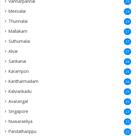
Vannarpannai
29
Meesalai
29
Thunnalai
29
Mallakam
27
Suthumalai
27
Alvai
27
Sankanai
26
Karampon
26
Kantharmadam
26
Kalviankadu
25
Avarangal
25
Singapore
23
Nuwaraeliya
23
Pandatharippu
22