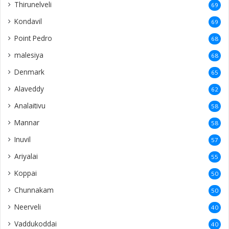
Thirunelveli
69
Kondavil
69
Point Pedro
68
malesiya
68
Denmark
65
Alaveddy
62
Analaitivu
58
Mannar
58
Inuvil
57
Ariyalai
55
Koppai
50
Chunnakam
50
Neerveli
40
Vaddukoddai
40