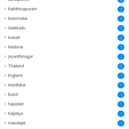
Raththinapuram
2
Keerimalai
2
Idaikkadu
2
kuwait
2
Madurai
2
Jeyanthinagar
2
Thailand
2
England
1
Manthikai
1
Buloli
1
haputale
1
Kalpitiya
1
nawalapti
1