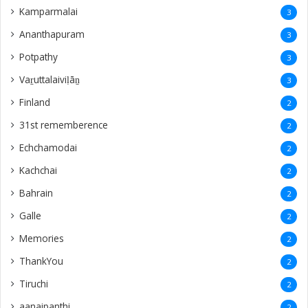
Kamparmalai
3
Ananthapuram
3
‎Potpathy
3
Vaṟuttalaiviḷāṉ
3
Finland
2
31st rememberence
2
Echchamodai
2
Kachchai
2
Bahrain
2
Galle
2
Memories
2
ThankYou
2
Tiruchi
2
aanaipanthi
2