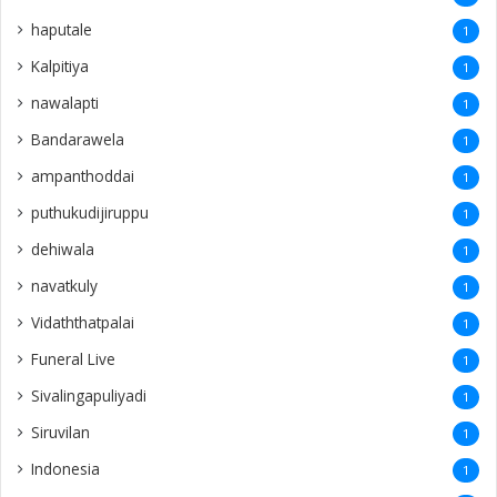
haputale
1
Kalpitiya
1
nawalapti
1
Bandarawela
1
ampanthoddai
1
puthukudijiruppu
1
dehiwala
1
navatkuly
1
Vidaththatpalai
1
Funeral Live
1
Sivalingapuliyadi
1
Siruvilan
1
Indonesia
1