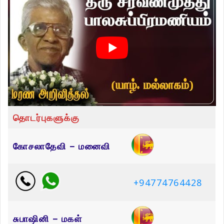
தொடர்புகளுக்கு
கோசலாதேவி – மனைவி
+94774764428
சுபாஷினி – மகள்