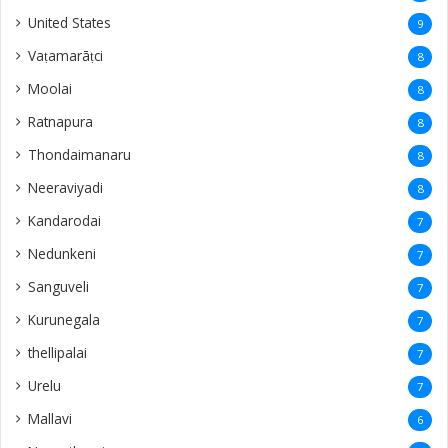
United States
9
Vaṭamarāṭci
8
Moolai
8
Ratnapura
8
Thondaimanaru
8
Neeraviyadi
8
Kandarodai
7
Nedunkeni
7
Sanguveli
7
Kurunegala
7
thellipalai
7
Urelu
7
Mallavi
6