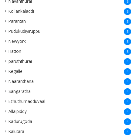
Navanthurai
6
Kollankaladdi
6
Parantan
5
Pudukudiyiruppu
5
Newyork
5
Hatton
5
paruththurai
4
Kegalle
4
Naaranthanai
4
Sangarathai
4
Ezhuthumadduvaal
4
Allaipiddy
4
Kadurugoda
4
Kalutara
4