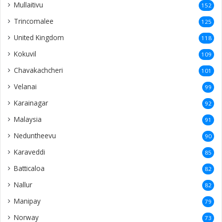
Mullaitivu
152
Trincomalee
125
United Kingdom
118
Kokuvil
109
Chavakachcheri
101
Velanai
99
Karainagar
92
Malaysia
91
Neduntheevu
90
Karaveddi
85
Batticaloa
82
Nallur
82
Manipay
79
Norway
73