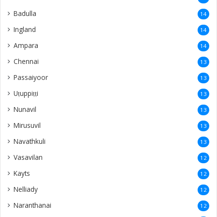
Badulla
14
Ingland
14
Ampara
14
Chennai
13
Passaiyoor
13
Uṭuppiṭṭi
13
Nunavil
13
Mirusuvil
13
Navathkuli
13
Vasavilan
12
Kayts
12
Nelliady
12
Naranthanai
12