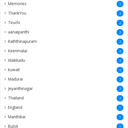
Memories
2
ThankYou
2
Tiruchi
2
aanaipanthi
2
Raththinapuram
2
Keerimalai
2
Idaikkadu
2
kuwait
2
Madurai
2
Jeyanthinagar
2
Thailand
2
England
1
Manthikai
1
Buloli
1