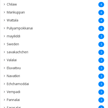
Chilaw
4
Mankuppan
4
Wattala
4
Puliyampokkanai
4
mayiliddi
3
Sweden
3
savakachcheri
3
Valalai
3
Eluvaitivu
3
Navatkiri
3
Echchamoddai
3
Vempadi
3
Pannalai
3
Sarasalai
3