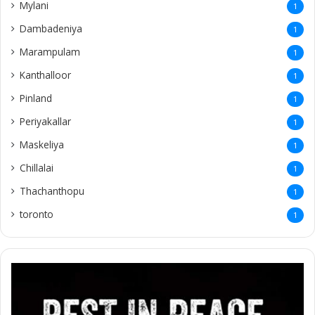
Mylani
1
Dambadeniya
1
Marampulam
1
Kanthalloor
1
Pinland
1
Periyakallar
1
Maskeliya
1
Chillalai
1
Thachanthopu
1
toronto
1