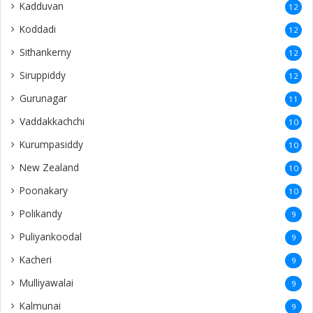
Kadduvan
12
Koddadi
12
Sithankerny
12
Siruppiddy
12
Gurunagar
11
Vaddakkachchi
10
Kurumpasiddy
10
New Zealand
10
Poonakary
10
Polikandy
9
Puliyankoodal
9
Kacheri
9
Mulliyawalai
9
Kalmunai
9