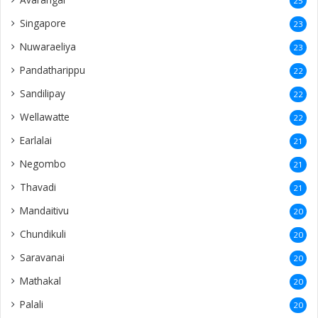
25
Singapore
23
Nuwaraeliya
23
Pandatharippu
22
Sandilipay
22
Wellawatte
22
Earlalai
21
Negombo
21
Thavadi
21
Mandaitivu
20
Chundikuli
20
Saravanai
20
Mathakal
20
Palali
20