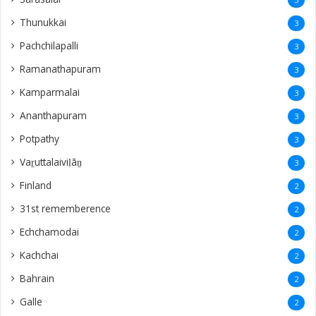
Thunukkai
3
Pachchilapalli
3
Ramanathapuram
3
Kamparmalai
3
Ananthapuram
3
‎Potpathy
3
Vaṟuttalaiviḷāṉ
3
Finland
2
31st rememberence
2
Echchamodai
2
Kachchai
2
Bahrain
2
Galle
2