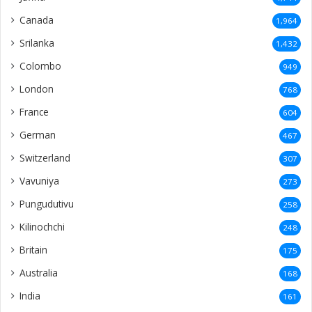
Canada
1,964
Srilanka
1,432
Colombo
949
London
768
France
604
German
467
Switzerland
307
Vavuniya
273
Pungudutivu
258
Kilinochchi
248
Britain
175
Australia
168
India
161