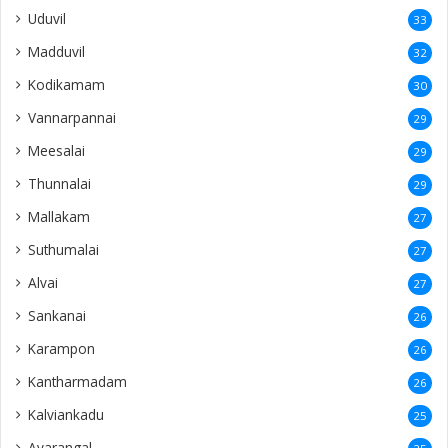
Uduvil
33
Madduvil
32
Kodikamam
30
Vannarpannai
29
Meesalai
29
Thunnalai
29
Mallakam
27
Suthumalai
27
Alvai
27
Sankanai
26
Karampon
26
Kantharmadam
26
Kalviankadu
25
Avarangal