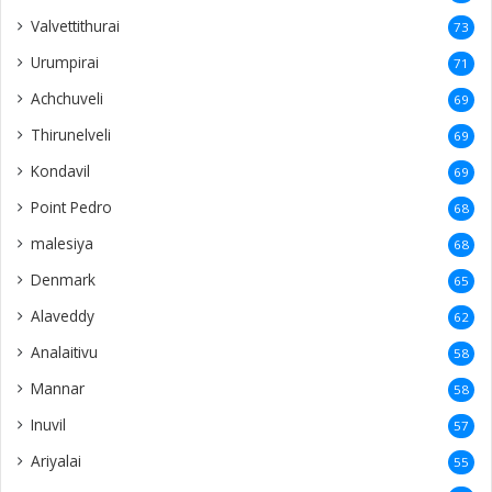
Valvettithurai
73
Urumpirai
71
Achchuveli
69
Thirunelveli
69
Kondavil
69
Point Pedro
68
malesiya
68
Denmark
65
Alaveddy
62
Analaitivu
58
Mannar
58
Inuvil
57
Ariyalai
55