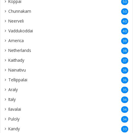
Koppai
50
Chunnakam
50
Neerveli
40
Vaddukoddai
40
America
39
Netherlands
38
Kaithady
37
Nainativu
36
Tellippalai
36
Araly
35
Italy
34
Ilavalai
34
Puloly
34
Kandy
33