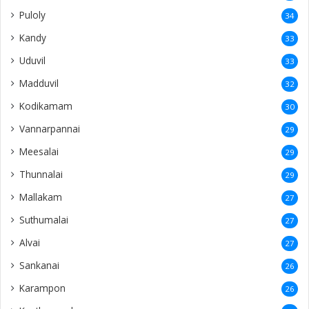
Puloly
34
Kandy
33
Uduvil
33
Madduvil
32
Kodikamam
30
Vannarpannai
29
Meesalai
29
Thunnalai
29
Mallakam
27
Suthumalai
27
Alvai
27
Sankanai
26
Karampon
26