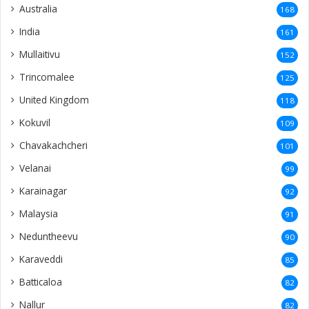
Australia
168
India
161
Mullaitivu
152
Trincomalee
125
United Kingdom
118
Kokuvil
109
Chavakachcheri
101
Velanai
99
Karainagar
92
Malaysia
91
Neduntheevu
90
Karaveddi
85
Batticaloa
82
Nallur
82