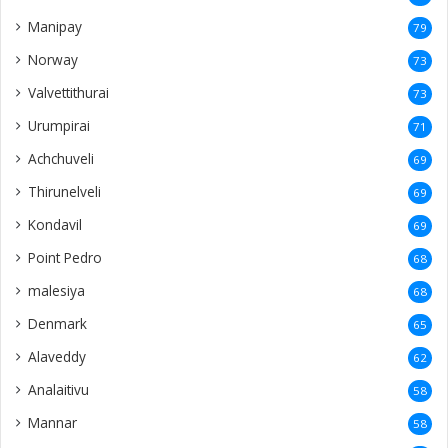
Manipay
79
Norway
73
Valvettithurai
73
Urumpirai
71
Achchuveli
69
Thirunelveli
69
Kondavil
69
Point Pedro
68
malesiya
68
Denmark
65
Alaveddy
62
Analaitivu
58
Mannar
58