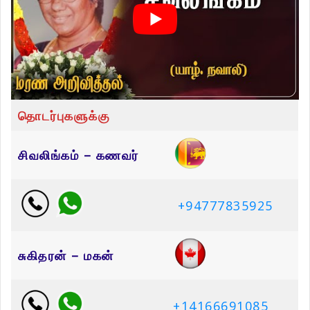
தொடர்புகளுக்கு
சிவலிங்கம் – கணவர்
+94777835925
சுகிதரன் – மகன்
+14166691085