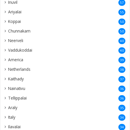
Inuvil
57
Ariyalai
55
Koppai
50
Chunnakam
50
Neerveli
40
Vaddukoddai
40
America
39
Netherlands
38
Kaithady
37
Nainativu
36
Tellippalai
36
Araly
35
Italy
34
Ilavalai
34