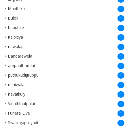
Manthikai
1
Buloli
1
haputale
1
Kalpitiya
1
nawalapti
1
Bandarawela
1
ampanthoddai
1
puthukudijiruppu
1
dehiwala
1
navatkuly
1
Vidaththatpalai
1
Funeral Live
1
Sivalingapuliyadi
1