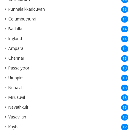
Punnalaikkadduvan
16
Columbuthurai
14
Badulla
14
Ingland
14
Ampara
14
Chennai
13
Passaiyoor
13
Uṭuppiṭṭi
13
Nunavil
13
Mirusuvil
13
Navathkuli
13
Vasavilan
12
Kayts
12