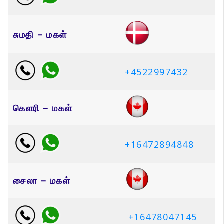
சுமதி – மகள்
+4522997432
கெளரி – மகள்
+16472894848
சைலா – மகள்
+16478047145