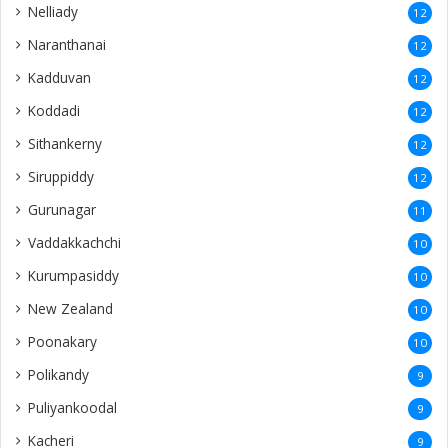
Nelliady
12
Naranthanai
12
Kadduvan
12
Koddadi
12
Sithankerny
12
Siruppiddy
12
Gurunagar
11
Vaddakkachchi
10
Kurumpasiddy
10
New Zealand
10
Poonakary
10
Polikandy
9
Puliyankoodal
9
Kacheri
9