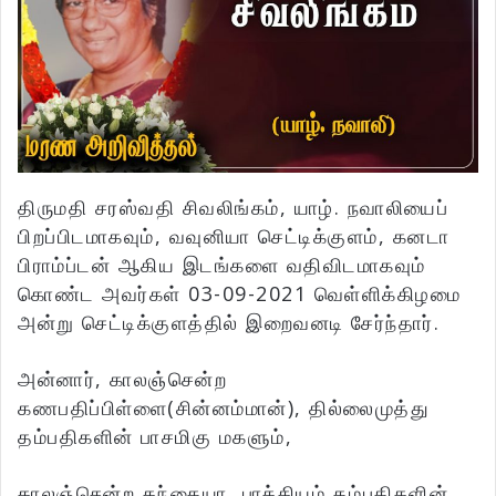
திருமதி சரஸ்வதி சிவலிங்கம், யாழ். நவாலியைப்
பிறப்பிடமாகவும், வவுனியா செட்டிக்குளம், கனடா
பிராம்ப்டன் ஆகிய இடங்களை வதிவிடமாகவும்
கொண்ட அவர்கள் 03-09-2021 வெள்ளிக்கிழமை
அன்று செட்டிக்குளத்தில் இறைவனடி சேர்ந்தார்.
அன்னார், காலஞ்சென்ற
கணபதிப்பிள்ளை(சின்னம்மான்), தில்லைமுத்து
தம்பதிகளின் பாசமிகு மகளும்,
காலஞ்சென்ற கந்தையா, பாக்கியம் தம்பதிகளின்