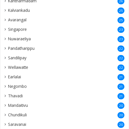
Kantharmadam
26
Kalviankadu
25
Avarangal
25
Singapore
23
Nuwaraeliya
23
Pandatharippu
22
Sandilipay
22
Wellawatte
22
Earlalai
21
Negombo
21
Thavadi
21
Mandaitivu
20
Chundikuli
20
Saravanai
20