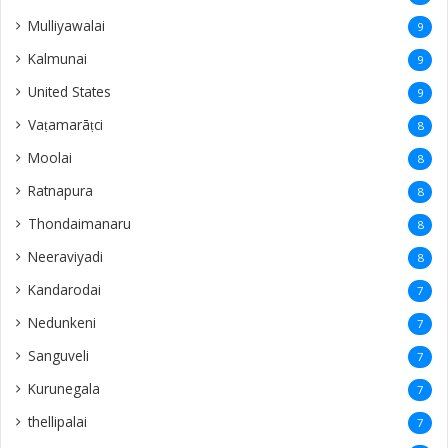
Mulliyawalai
9
Kalmunai
9
United States
9
Vaṭamarāṭci
8
Moolai
8
Ratnapura
8
Thondaimanaru
8
Neeraviyadi
8
Kandarodai
7
Nedunkeni
7
Sanguveli
7
Kurunegala
7
thellipalai
7