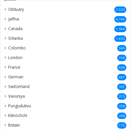
Obituary
7,533
Jaffna
4,744
Canada
1,964
Srilanka
1,432
Colombo
949
London
768
France
604
German
467
Switzerland
307
Vavuniya
273
Pungudutivu
258
Kilinochchi
248
Britain
175