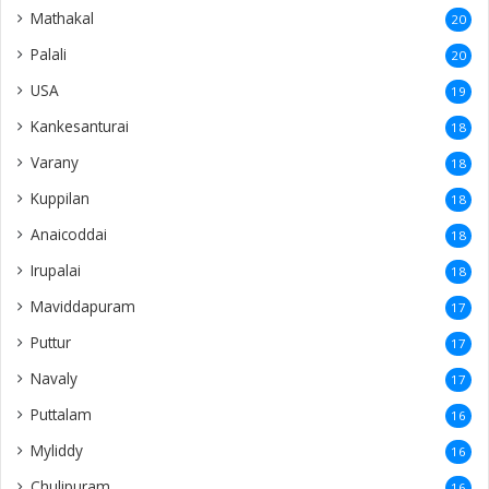
Mathakal
20
Palali
20
USA
19
Kankesanturai
18
Varany
18
Kuppilan
18
Anaicoddai
18
Irupalai
18
Maviddapuram
17
Puttur
17
Navaly
17
Puttalam
16
Myliddy
16
Chulipuram
16