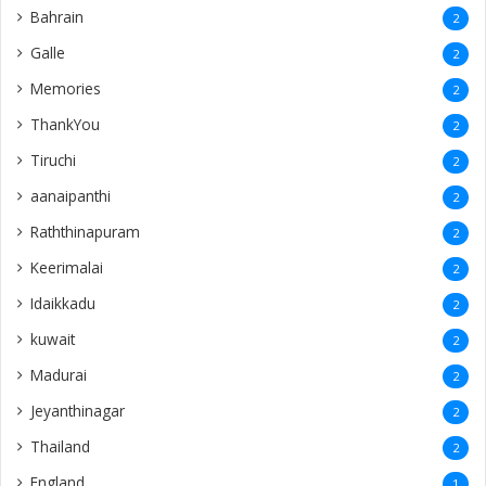
Bahrain
2
Galle
2
Memories
2
ThankYou
2
Tiruchi
2
aanaipanthi
2
Raththinapuram
2
Keerimalai
2
Idaikkadu
2
kuwait
2
Madurai
2
Jeyanthinagar
2
Thailand
2
England
1