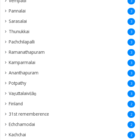
Vempadi
3
Pannalai
3
Sarasalai
3
Thunukkai
3
Pachchilapalli
3
Ramanathapuram
3
Kamparmalai
3
Ananthapuram
3
‎Potpathy
3
Vaṟuttalaiviḷāṉ
3
Finland
2
31st rememberence
2
Echchamodai
2
Kachchai
2