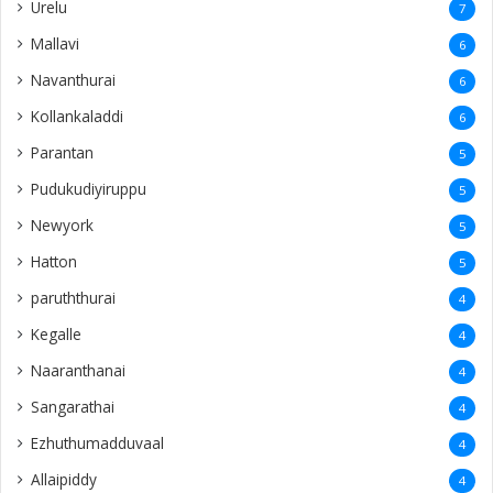
Urelu
7
Mallavi
6
Navanthurai
6
Kollankaladdi
6
Parantan
5
Pudukudiyiruppu
5
Newyork
5
Hatton
5
paruththurai
4
Kegalle
4
Naaranthanai
4
Sangarathai
4
Ezhuthumadduvaal
4
Allaipiddy
4