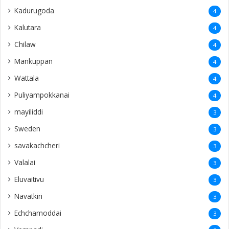
Kadurugoda
4
Kalutara
4
Chilaw
4
Mankuppan
4
Wattala
4
Puliyampokkanai
4
mayiliddi
3
Sweden
3
savakachcheri
3
Valalai
3
Eluvaitivu
3
Navatkiri
3
Echchamoddai
3