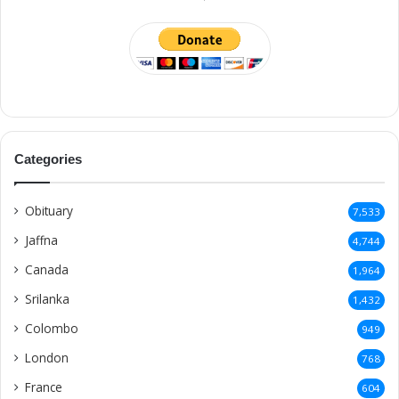
Categories
Obituary
7,533
Jaffna
4,744
Canada
1,964
Srilanka
1,432
Colombo
949
London
768
France
604