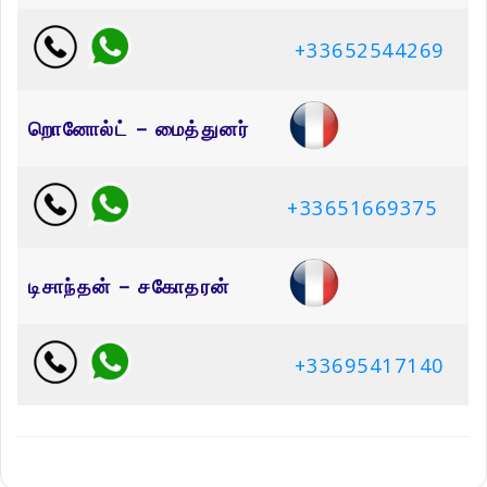
+33652544269
றொனோல்ட் – மைத்துனர்
+33651669375
டிசாந்தன் – சகோதரன்
+33695417140