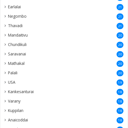
Earlalai
21
Negombo
21
Thavadi
21
Mandaitivu
20
Chundikuli
20
Saravanai
20
Mathakal
20
Palali
20
USA
19
Kankesanturai
18
Varany
18
Kuppilan
18
Anaicoddai
18