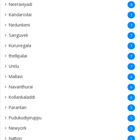
Neeraviyadi
8
Kandarodai
7
Nedunkeni
7
Sanguveli
7
Kurunegala
7
thellipalai
7
Urelu
7
Mallavi
6
Navanthurai
6
Kollankaladdi
6
Parantan
5
Pudukudiyiruppu
5
Newyork
5
Hatton
5