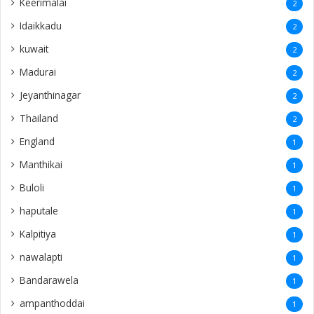
Keerimalai
2
Idaikkadu
2
kuwait
2
Madurai
2
Jeyanthinagar
2
Thailand
2
England
1
Manthikai
1
Buloli
1
haputale
1
Kalpitiya
1
nawalapti
1
Bandarawela
1
ampanthoddai
1