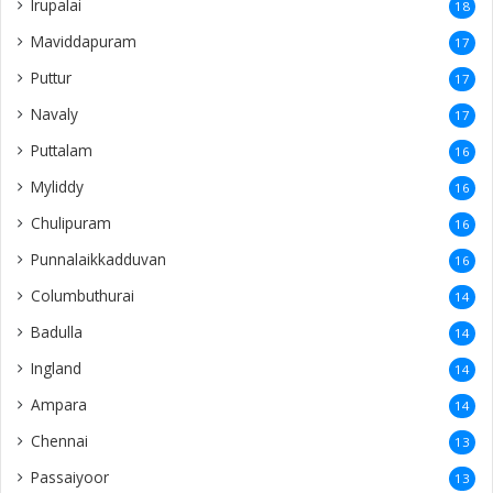
Irupalai
18
Maviddapuram
17
Puttur
17
Navaly
17
Puttalam
16
Myliddy
16
Chulipuram
16
Punnalaikkadduvan
16
Columbuthurai
14
Badulla
14
Ingland
14
Ampara
14
Chennai
13
Passaiyoor
13