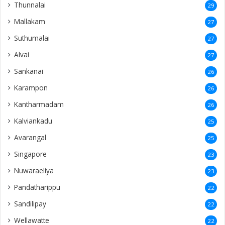
Thunnalai
29
Mallakam
27
Suthumalai
27
Alvai
27
Sankanai
26
Karampon
26
Kantharmadam
26
Kalviankadu
25
Avarangal
25
Singapore
23
Nuwaraeliya
23
Pandatharippu
22
Sandilipay
22
Wellawatte
22