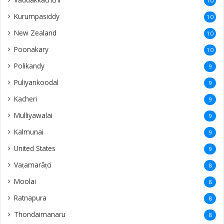
10
Kurumpasiddy
10
New Zealand
10
Poonakary
10
Polikandy
9
Puliyankoodal
9
Kacheri
9
Mulliyawalai
9
Kalmunai
9
United States
9
Vaṭamarāṭci
8
Moolai
8
Ratnapura
8
Thondaimanaru
8