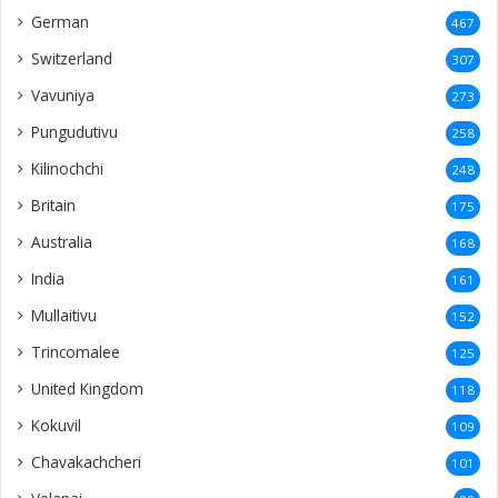
German
467
Switzerland
307
Vavuniya
273
Pungudutivu
258
Kilinochchi
248
Britain
175
Australia
168
India
161
Mullaitivu
152
Trincomalee
125
United Kingdom
118
Kokuvil
109
Chavakachcheri
101