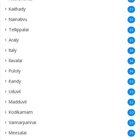
Kaithady
37
Nainativu
36
Tellippalai
36
Araly
35
Italy
34
Ilavalai
34
Puloly
34
Kandy
33
Uduvil
33
Madduvil
32
Kodikamam
30
Vannarpannai
29
Meesalai
29