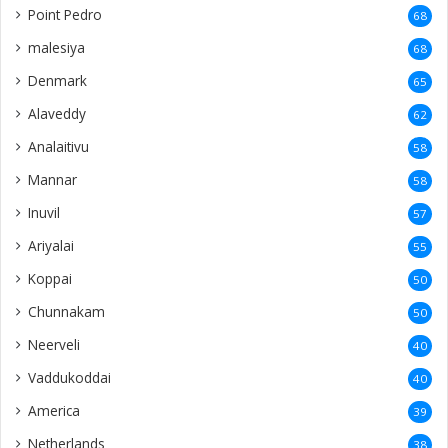
Point Pedro
68
malesiya
68
Denmark
65
Alaveddy
62
Analaitivu
58
Mannar
58
Inuvil
57
Ariyalai
55
Koppai
50
Chunnakam
50
Neerveli
40
Vaddukoddai
40
America
39
Netherlands
38