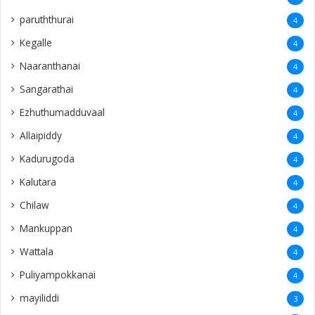
paruththurai
4
Kegalle
4
Naaranthanai
4
Sangarathai
4
Ezhuthumadduvaal
4
Allaipiddy
4
Kadurugoda
4
Kalutara
4
Chilaw
4
Mankuppan
4
Wattala
4
Puliyampokkanai
4
mayiliddi
3