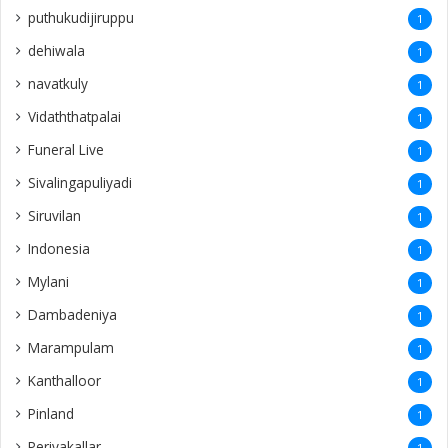
puthukudijiruppu
1
dehiwala
1
navatkuly
1
Vidaththatpalai
1
Funeral Live
1
Sivalingapuliyadi
1
Siruvilan
1
Indonesia
1
Mylani
1
Dambadeniya
1
Marampulam
1
Kanthalloor
1
Pinland
1
Periyakallar
1