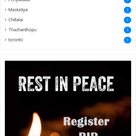
Maskeliya
1
Chillalai
1
Thachanthopu
1
toronto
1