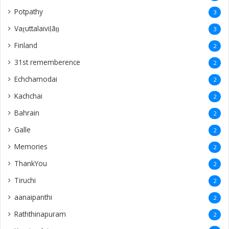
‎Potpathy
3
Vaṟuttalaiviḷāṉ
3
Finland
2
31st rememberence
2
Echchamodai
2
Kachchai
2
Bahrain
2
Galle
2
Memories
2
ThankYou
2
Tiruchi
2
aanaipanthi
2
Raththinapuram
2