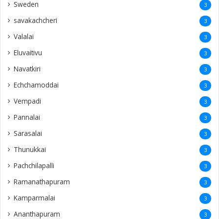
Sweden
3
savakachcheri
3
Valalai
3
Eluvaitivu
3
Navatkiri
3
Echchamoddai
3
Vempadi
3
Pannalai
3
Sarasalai
3
Thunukkai
3
Pachchilapalli
3
Ramanathapuram
3
Kamparmalai
3
Ananthapuram
3