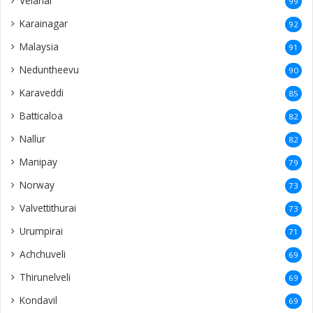
Velanai
99
Karainagar
92
Malaysia
91
Neduntheevu
90
Karaveddi
85
Batticaloa
82
Nallur
82
Manipay
79
Norway
73
Valvettithurai
73
Urumpirai
71
Achchuveli
69
Thirunelveli
69
Kondavil
69