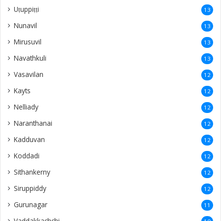
Uṭuppiṭṭi
13
Nunavil
13
Mirusuvil
13
Navathkuli
13
Vasavilan
12
Kayts
12
Nelliady
12
Naranthanai
12
Kadduvan
12
Koddadi
12
Sithankerny
12
Siruppiddy
12
Gurunagar
11
Vaddakkachchi