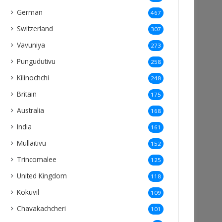
German
467
Switzerland
307
Vavuniya
273
Pungudutivu
258
Kilinochchi
248
Britain
175
Australia
168
India
161
Mullaitivu
152
Trincomalee
125
United Kingdom
118
Kokuvil
109
Chavakachcheri
101