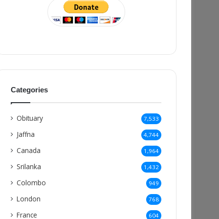
Categories
Obituary
7,533
Jaffna
4,744
Canada
1,964
Srilanka
1,432
Colombo
949
London
768
France
604