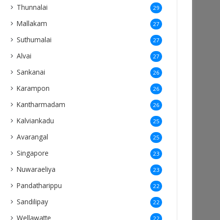
Thunnalai
29
Mallakam
27
Suthumalai
27
Alvai
27
Sankanai
26
Karampon
26
Kantharmadam
26
Kalviankadu
25
Avarangal
25
Singapore
23
Nuwaraeliya
23
Pandatharippu
22
Sandilipay
22
Wellawatte
22