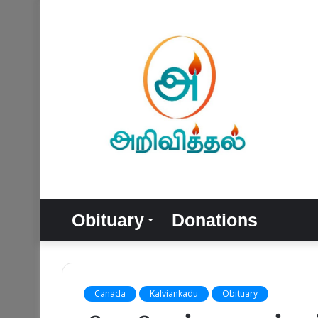
Obituary
Donations
Canada
Kalviankadu
Obituary