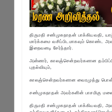
திருமதி சண்முகநாதன் பாக்கியவதி, யாழ்
மார்க்கமை வசிப்பிடமாகவும் கொண்ட அ
இறைவனடி சேர்ந்தார்.
அன்னார், காலஞ்சென்றவர்களான தம்பிப்ப
புதல்வியும்,
காலஞ்சென்றவர்களான வைரமுத்து பொன்ன
சண்முகநாதன் அவர்களின் பாசமிகு மனை
திருமதி சண்முகநாதன் பாக்கியவதி, அவ
சந்திரவதனி(கனடா), சந்திரகலா(பிரான்ஸ்