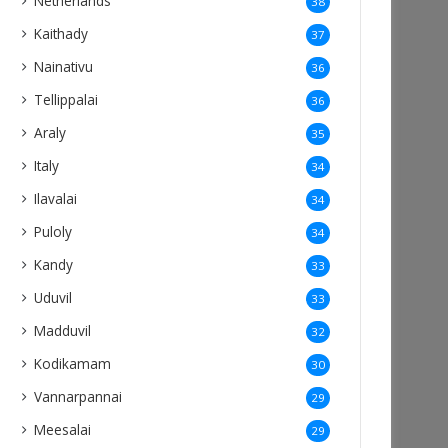
Netherlands
38
Kaithady
37
Nainativu
36
Tellippalai
36
Araly
35
Italy
34
Ilavalai
34
Puloly
34
Kandy
33
Uduvil
33
Madduvil
32
Kodikamam
30
Vannarpannai
29
Meesalai
29