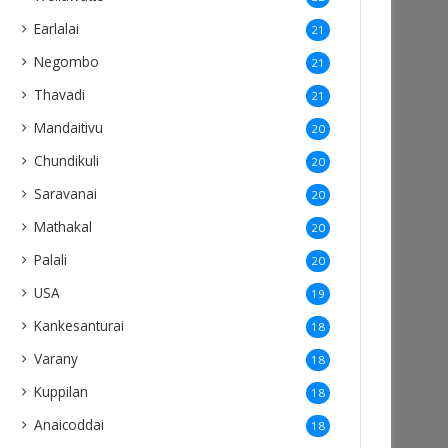
Earlalai
21
Negombo
21
Thavadi
21
Mandaitivu
20
Chundikuli
20
Saravanai
20
Mathakal
20
Palali
20
USA
19
Kankesanturai
18
Varany
18
Kuppilan
18
Anaicoddai
18