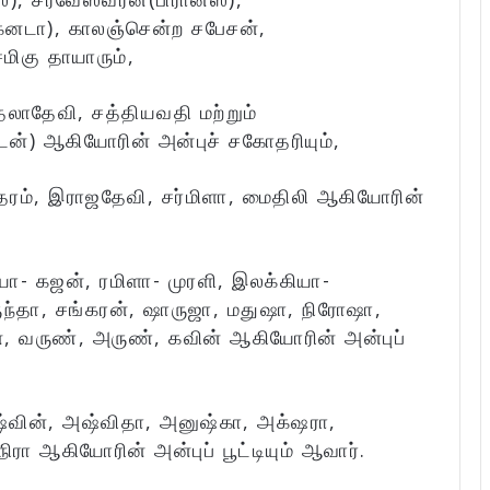
கனடா), காலஞ்சென்ற சபேசன்,
மிகு தாயாரும்,
லாதேவி, சத்தியவதி மற்றும்
ன்) ஆகியோரின் அன்புச் சகோதரியும்,
ந்தரம், இராஜதேவி, சர்மிளா, மைதிலி ஆகியோரின்
யா- கஜன், ரமிளா- முரளி, இலக்கியா-
ருந்தா, சங்கரன், ஷாருஜா, மதுஷா, நிரோஷா,
, வருண், அருண், கவின் ஆகியோரின் அன்புப்
்வின், அஷ்விதா, அனுஷ்கா, அக்‌ஷரா,
ா ஆகியோரின் அன்புப் பூட்டியும் ஆவார்.