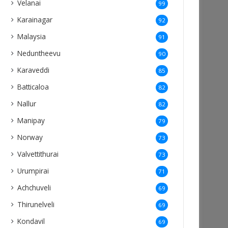
Velanai
99
Karainagar
92
Malaysia
91
Neduntheevu
90
Karaveddi
85
Batticaloa
82
Nallur
82
Manipay
79
Norway
73
Valvettithurai
73
Urumpirai
71
Achchuveli
69
Thirunelveli
69
Kondavil
69