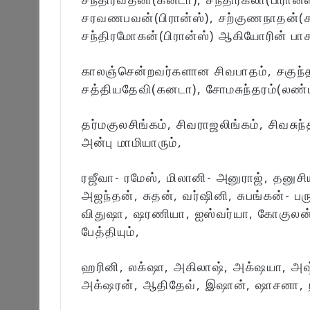
சரவணபவன்(பிரான்ஸ்), சற்குணநாதன்(
சந்திரமோகன்(பிரான்ஸ்) ஆகியோரின் பாச
காலஞ்சென்றவர்களான சிவபாதம், சகுந்த
சத்தியதேவி(கனடா), சோமசுந்தரம்(லண்ட
தர்மகுலசிங்கம், சிவராஜலிங்கம், சிவசு
அன்பு மாமியாரும்,
ரஜீவா- ரமேஸ், மிலானி- அனுராஜ், தனுசி
அஜந்தன், சுதன், வர்ஷினி, சுபங்கன்- ப
விதுஷா, ஷரணியா, ஐஸ்வர்யா, கோகுலன்
பேத்தியும்,
ஹரினி, லக்‌ஷா, அகிலாஷ், அக்‌ஷயா, அஷ
அக்‌ஷரன், ஆதிதேவ், இஷான், ஷாசனா, நிர