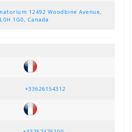
ematorium 12492 Woodbine Avenue,
 L0H 1G0, Canada
+33626154312
+33767476100