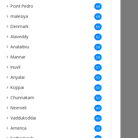
Point Pedro
68
malesiya
68
Denmark
65
Alaveddy
62
Analaitivu
58
Mannar
58
Inuvil
57
Ariyalai
55
Koppai
50
Chunnakam
50
Neerveli
40
Vaddukoddai
40
America
39