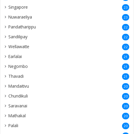
Singapore
23
Nuwaraeliya
23
Pandatharippu
22
Sandilipay
22
Wellawatte
22
Earlalai
21
Negombo
21
Thavadi
21
Mandaitivu
20
Chundikuli
20
Saravanai
20
Mathakal
20
Palali
20