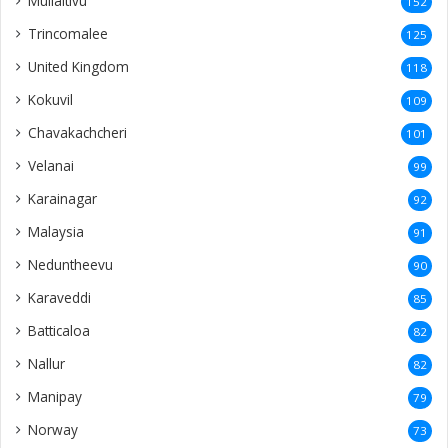
Mullaitivu
152
Trincomalee
125
United Kingdom
118
Kokuvil
109
Chavakachcheri
101
Velanai
99
Karainagar
92
Malaysia
91
Neduntheevu
90
Karaveddi
85
Batticaloa
82
Nallur
82
Manipay
79
Norway
73