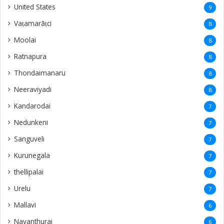
United States
9
Vaṭamarāṭci
8
Moolai
8
Ratnapura
8
Thondaimanaru
8
Neeraviyadi
8
Kandarodai
7
Nedunkeni
7
Sanguveli
7
Kurunegala
7
thellipalai
7
Urelu
7
Mallavi
6
Navanthurai
6