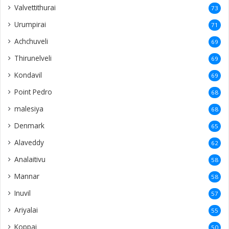
Valvettithurai
73
Urumpirai
71
Achchuveli
69
Thirunelveli
69
Kondavil
69
Point Pedro
68
malesiya
68
Denmark
65
Alaveddy
62
Analaitivu
58
Mannar
58
Inuvil
57
Ariyalai
55
Koppai
50