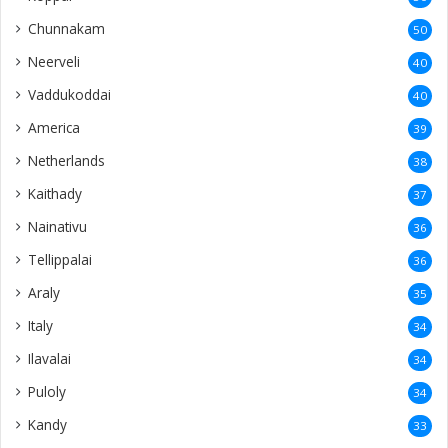
Chunnakam
50
Neerveli
40
Vaddukoddai
40
America
39
Netherlands
38
Kaithady
37
Nainativu
36
Tellippalai
36
Araly
35
Italy
34
Ilavalai
34
Puloly
34
Kandy
33