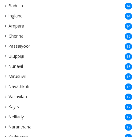
Badulla
14
Ingland
14
Ampara
14
Chennai
13
Passaiyoor
13
Uṭuppiṭṭi
13
Nunavil
13
Mirusuvil
13
Navathkuli
13
Vasavilan
12
Kayts
12
Nelliady
12
Naranthanai
12
Kadduvan