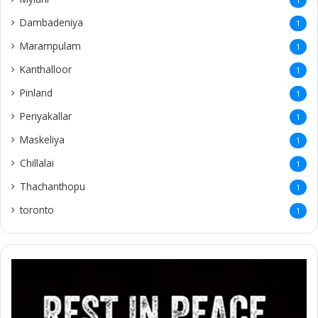
Dambadeniya
1
Marampulam
1
Kanthalloor
1
Pinland
1
Periyakallar
1
Maskeliya
1
Chillalai
1
Thachanthopu
1
toronto
1