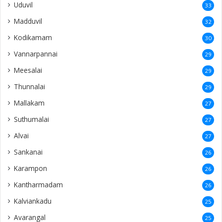
Uduvil
33
Madduvil
32
Kodikamam
30
Vannarpannai
29
Meesalai
29
Thunnalai
29
Mallakam
27
Suthumalai
27
Alvai
27
Sankanai
26
Karampon
26
Kantharmadam
26
Kalviankadu
25
Avarangal
25