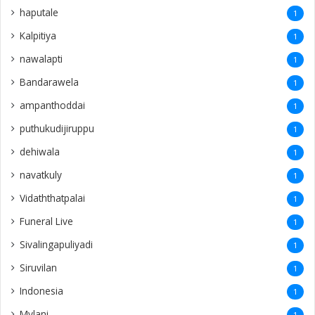
haputale
1
Kalpitiya
1
nawalapti
1
Bandarawela
1
ampanthoddai
1
puthukudijiruppu
1
dehiwala
1
navatkuly
1
Vidaththatpalai
1
Funeral Live
1
Sivalingapuliyadi
1
Siruvilan
1
Indonesia
1
Mylani
1