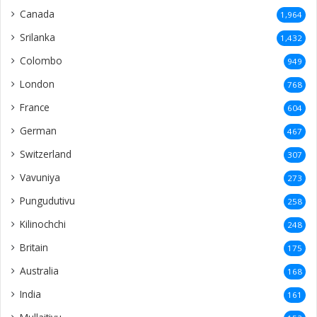
Canada
1,964
Srilanka
1,432
Colombo
949
London
768
France
604
German
467
Switzerland
307
Vavuniya
273
Pungudutivu
258
Kilinochchi
248
Britain
175
Australia
168
India
161