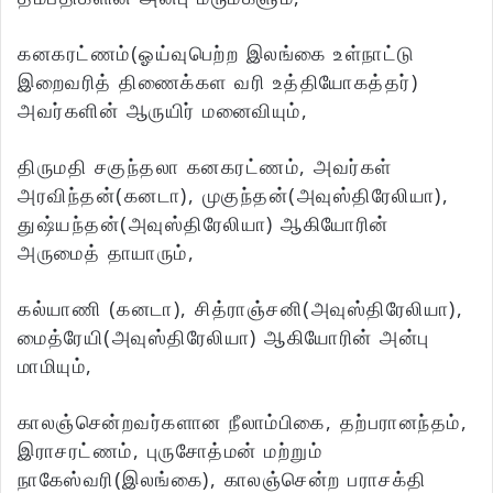
கனகரட்ணம்(ஓய்வுபெற்ற இலங்கை உள்நாட்டு
இறைவரித் திணைக்கள வரி உத்தியோகத்தர்)
அவர்களின் ஆருயிர் மனைவியும்,
திருமதி சகுந்தலா கனகரட்ணம், அவர்கள்
அரவிந்தன்(கனடா), முகுந்தன்(அவுஸ்திரேலியா),
துஷ்யந்தன்(அவுஸ்திரேலியா) ஆகியோரின்
அருமைத் தாயாரும்,
கல்யாணி (கனடா), சித்ராஞ்சனி(அவுஸ்திரேலியா),
மைத்ரேயி(அவுஸ்திரேலியா) ஆகியோரின் அன்பு
மாமியும்,
காலஞ்சென்றவர்களான நீலாம்பிகை, தற்பரானந்தம்,
இராசரட்ணம், புருசோத்மன் மற்றும்
நாகேஸ்வரி(இலங்கை), காலஞ்சென்ற பராசக்தி