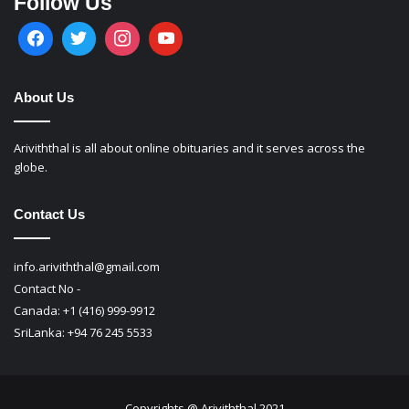
Follow Us
About Us
Ariviththal is all about online obituaries and it serves across the
globe.
Contact Us
info.ariviththal@gmail.com
Contact No -
Canada: +1 (416) 999-9912
SriLanka: +94 76 245 5533
Copyrights @ Ariviththal 2021