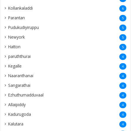
Kollankaladdi
6
Parantan
5
Pudukudiyiruppu
5
Newyork
5
Hatton
5
paruththurai
4
Kegalle
4
Naaranthanai
4
Sangarathai
4
Ezhuthumadduvaal
4
Allaipiddy
4
Kadurugoda
4
Kalutara
4