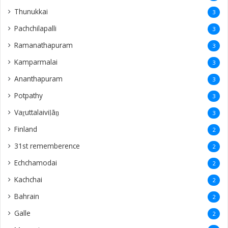
Thunukkai
3
Pachchilapalli
3
Ramanathapuram
3
Kamparmalai
3
Ananthapuram
3
‎Potpathy
3
Vaṟuttalaiviḷāṉ
3
Finland
2
31st rememberence
2
Echchamodai
2
Kachchai
2
Bahrain
2
Galle
2