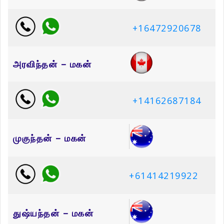
+16472920678
அரவிந்தன் – மகன்
+14162687184
முகுந்தன் – மகன்
+61414219922
துஷ்யந்தன் – மகன்