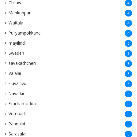
Chilaw
4
Mankuppan
4
Wattala
4
Puliyampokkanai
4
mayiliddi
3
Sweden
3
savakachcheri
3
Valalai
3
Eluvaitivu
3
Navatkiri
3
Echchamoddai
3
Vempadi
3
Pannalai
3
Sarasalai
3