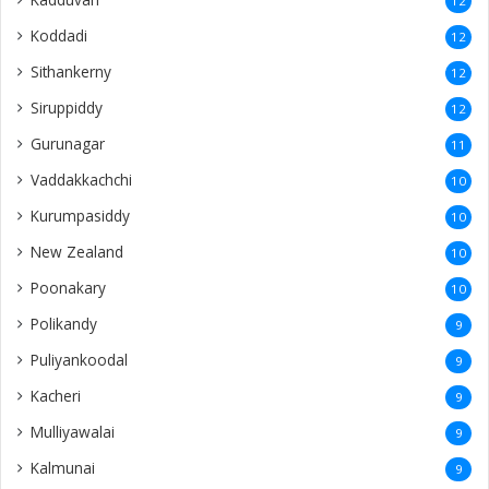
12
Koddadi
12
Sithankerny
12
Siruppiddy
12
Gurunagar
11
Vaddakkachchi
10
Kurumpasiddy
10
New Zealand
10
Poonakary
10
Polikandy
9
Puliyankoodal
9
Kacheri
9
Mulliyawalai
9
Kalmunai
9