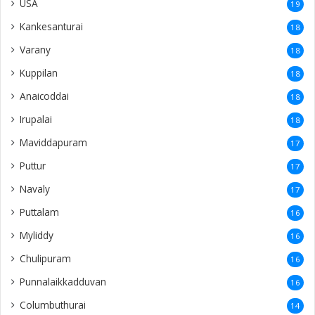
USA
19
Kankesanturai
18
Varany
18
Kuppilan
18
Anaicoddai
18
Irupalai
18
Maviddapuram
17
Puttur
17
Navaly
17
Puttalam
16
Myliddy
16
Chulipuram
16
Punnalaikkadduvan
16
Columbuthurai
14