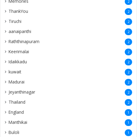
Memories
2
ThankYou
2
Tiruchi
2
aanaipanthi
2
Raththinapuram
2
Keerimalai
2
Idaikkadu
2
kuwait
2
Madurai
2
Jeyanthinagar
2
Thailand
2
England
1
Manthikai
1
Buloli
1