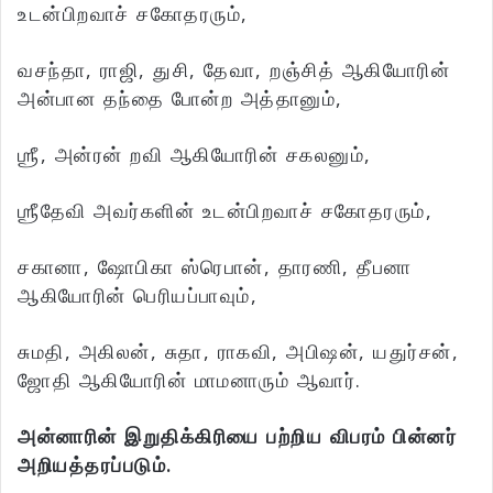
உடன்பிறவாச் சகோதரரும்,
வசந்தா, ராஜி, துசி, தேவா, றஞ்சித் ஆகியோரின்
அன்பான தந்தை போன்ற அத்தானும்,
ஶ்ரீ, அன்ரன் றவி ஆகியோரின் சகலனும்,
ஶ்ரீதேவி அவர்களின் உடன்பிறவாச் சகோதரரும்,
சகானா, ஷோபிகா ஸ்ரெபான், தாரணி, தீபனா
ஆகியோரின் பெரியப்பாவும்,
சுமதி, அகிலன், சுதா, ராகவி, அபிஷன், யதுர்சன்,
ஜோதி ஆகியோரின் மாமனாரும் ஆவார்.
அன்னாரின் இறுதிக்கிரியை பற்றிய விபரம் பின்னர்
அறியத்தரப்படும்.