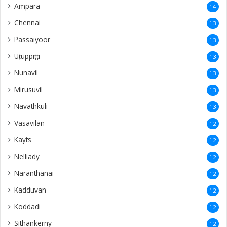
Ampara
14
Chennai
13
Passaiyoor
13
Uṭuppiṭṭi
13
Nunavil
13
Mirusuvil
13
Navathkuli
13
Vasavilan
12
Kayts
12
Nelliady
12
Naranthanai
12
Kadduvan
12
Koddadi
12
Sithankerny
12