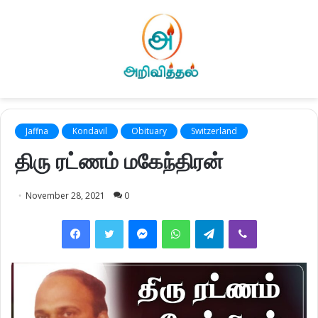
Jaffna
Kondavil
Obituary
Switzerland
திரு ரட்ணம் மகேந்திரன்
November 28, 2021
0
Facebook
Twitter
Messenger
WhatsApp
Telegram
Viber