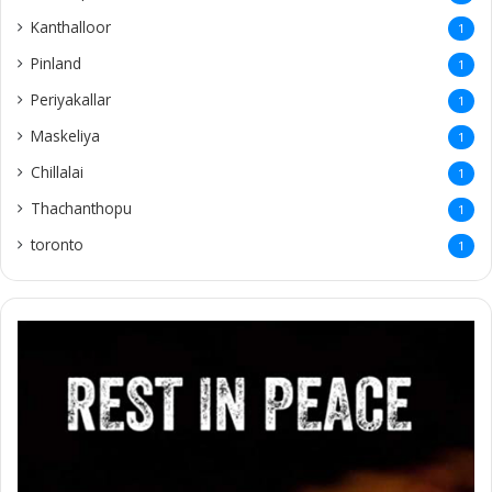
Kanthalloor
1
Pinland
1
Periyakallar
1
Maskeliya
1
Chillalai
1
Thachanthopu
1
toronto
1