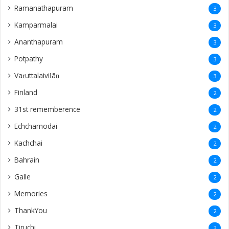
Ramanathapuram
3
Kamparmalai
3
Ananthapuram
3
‎Potpathy
3
Vaṟuttalaiviḷāṉ
3
Finland
2
31st rememberence
2
Echchamodai
2
Kachchai
2
Bahrain
2
Galle
2
Memories
2
ThankYou
2
Tiruchi
2