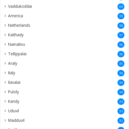
Vaddukoddai
40
America
39
Netherlands
38
Kaithady
37
Nainativu
36
Tellippalai
36
Araly
35
Italy
34
Ilavalai
34
Puloly
34
Kandy
33
Uduvil
33
Madduvil
32