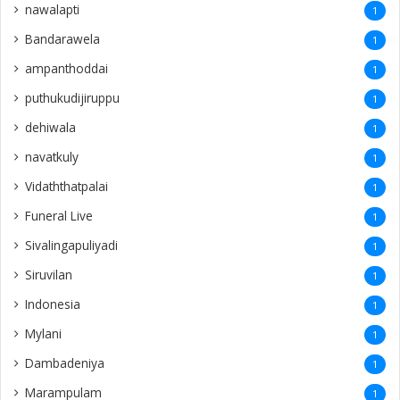
nawalapti
1
Bandarawela
1
ampanthoddai
1
puthukudijiruppu
1
dehiwala
1
navatkuly
1
Vidaththatpalai
1
Funeral Live
1
Sivalingapuliyadi
1
Siruvilan
1
Indonesia
1
Mylani
1
Dambadeniya
1
Marampulam
1