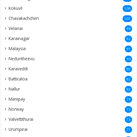
Kokuvil
109
Chavakachcheri
101
Velanai
99
Karainagar
92
Malaysia
91
Neduntheevu
90
Karaveddi
85
Batticaloa
82
Nallur
82
Manipay
79
Norway
73
Valvettithurai
73
Urumpirai
71