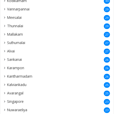
Kodikamam
30
Vannarpannai
29
Meesalai
29
Thunnalai
29
Mallakam
27
Suthumalai
27
Alvai
27
Sankanai
26
Karampon
26
Kantharmadam
26
Kalviankadu
25
Avarangal
25
Singapore
23
Nuwaraeliya
23