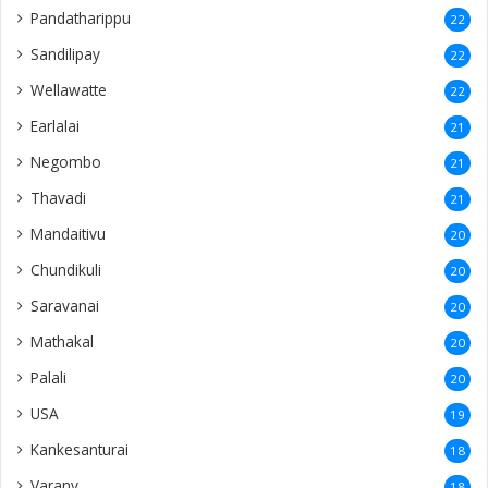
Pandatharippu
22
Sandilipay
22
Wellawatte
22
Earlalai
21
Negombo
21
Thavadi
21
Mandaitivu
20
Chundikuli
20
Saravanai
20
Mathakal
20
Palali
20
USA
19
Kankesanturai
18
Varany
18