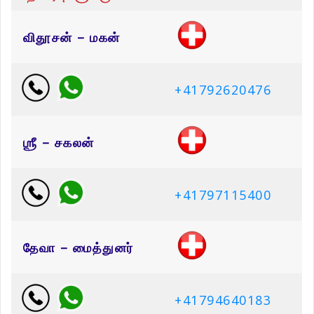
விதூசன் – மகன்
+41792620476
ஶ்ரீ – சகலன்
+41797115400
தேவா – மைத்துனர்
+41794640183