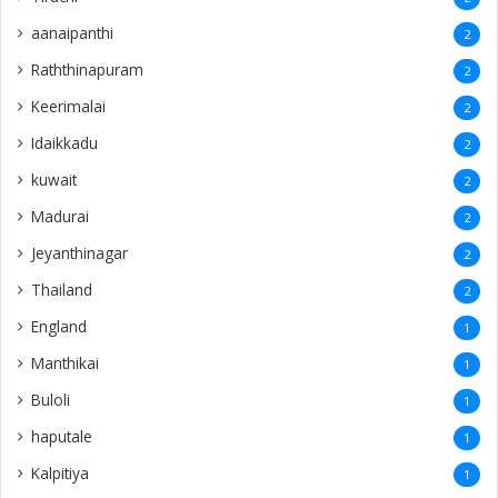
aanaipanthi
2
Raththinapuram
2
Keerimalai
2
Idaikkadu
2
kuwait
2
Madurai
2
Jeyanthinagar
2
Thailand
2
England
1
Manthikai
1
Buloli
1
haputale
1
Kalpitiya
1