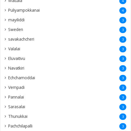
Wattala
4
Puliyampokkanai
4
mayiliddi
3
Sweden
3
savakachcheri
3
Valalai
3
Eluvaitivu
3
Navatkiri
3
Echchamoddai
3
Vempadi
3
Pannalai
3
Sarasalai
3
Thunukkai
3
Pachchilapalli
3