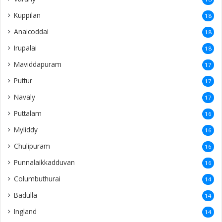
Kuppilan
18
Anaicoddai
18
Irupalai
18
Maviddapuram
17
Puttur
17
Navaly
17
Puttalam
16
Myliddy
16
Chulipuram
16
Punnalaikkadduvan
16
Columbuthurai
14
Badulla
14
Ingland
14