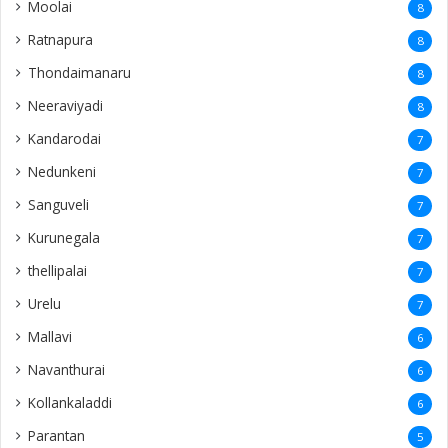
Moolai
8
Ratnapura
8
Thondaimanaru
8
Neeraviyadi
8
Kandarodai
7
Nedunkeni
7
Sanguveli
7
Kurunegala
7
thellipalai
7
Urelu
7
Mallavi
6
Navanthurai
6
Kollankaladdi
6
Parantan
5