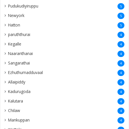
Pudukudiyiruppu
5
Newyork
5
Hatton
5
paruththurai
4
Kegalle
4
Naaranthanai
4
Sangarathai
4
Ezhuthumadduvaal
4
Allaipiddy
4
Kadurugoda
4
Kalutara
4
Chilaw
4
Mankuppan
4