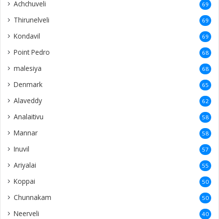
Achchuveli
69
Thirunelveli
69
Kondavil
69
Point Pedro
68
malesiya
68
Denmark
65
Alaveddy
62
Analaitivu
58
Mannar
58
Inuvil
57
Ariyalai
55
Koppai
50
Chunnakam
50
Neerveli
40