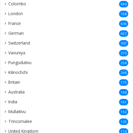
Colombo
949
London
768
France
604
German
467
Switzerland
307
Vavuniya
273
Pungudutivu
258
Kilinochchi
248
Britain
175
Australia
168
India
161
Mullaitivu
152
Trincomalee
125
United Kingdom
118