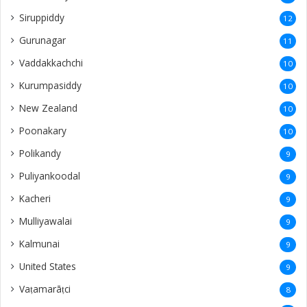
Siruppiddy
12
Gurunagar
11
Vaddakkachchi
10
Kurumpasiddy
10
New Zealand
10
Poonakary
10
Polikandy
9
Puliyankoodal
9
Kacheri
9
Mulliyawalai
9
Kalmunai
9
United States
9
Vaṭamarāṭci
8