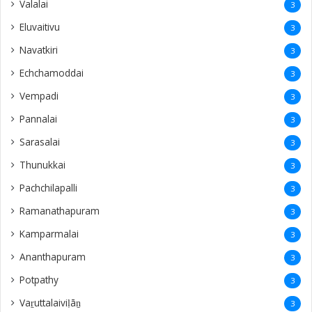
Valalai
3
Eluvaitivu
3
Navatkiri
3
Echchamoddai
3
Vempadi
3
Pannalai
3
Sarasalai
3
Thunukkai
3
Pachchilapalli
3
Ramanathapuram
3
Kamparmalai
3
Ananthapuram
3
‎Potpathy
3
Vaṟuttalaiviḷāṉ
3