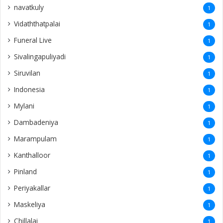
navatkuly
1
Vidaththatpalai
1
Funeral Live
1
Sivalingapuliyadi
1
Siruvilan
1
Indonesia
1
Mylani
1
Dambadeniya
1
Marampulam
1
Kanthalloor
1
Pinland
1
Periyakallar
1
Maskeliya
1
Chillalai
1