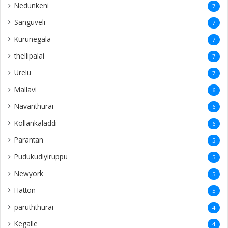
Nedunkeni
7
Sanguveli
7
Kurunegala
7
thellipalai
7
Urelu
7
Mallavi
6
Navanthurai
6
Kollankaladdi
6
Parantan
5
Pudukudiyiruppu
5
Newyork
5
Hatton
5
paruththurai
4
Kegalle
4