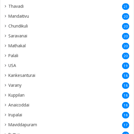
Thavadi
21
Mandaitivu
20
Chundikuli
20
Saravanai
20
Mathakal
20
Palali
20
USA
19
Kankesanturai
18
Varany
18
Kuppilan
18
Anaicoddai
18
Irupalai
18
Maviddapuram
17