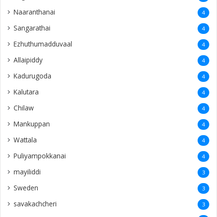
Naaranthanai
4
Sangarathai
4
Ezhuthumadduvaal
4
Allaipiddy
4
Kadurugoda
4
Kalutara
4
Chilaw
4
Mankuppan
4
Wattala
4
Puliyampokkanai
4
mayiliddi
3
Sweden
3
savakachcheri
3