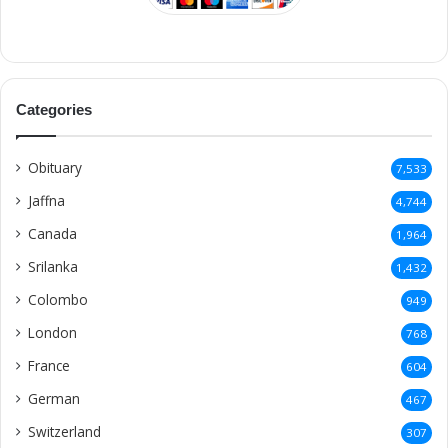
Categories
Obituary
7,533
Jaffna
4,744
Canada
1,964
Srilanka
1,432
Colombo
949
London
768
France
604
German
467
Switzerland
307