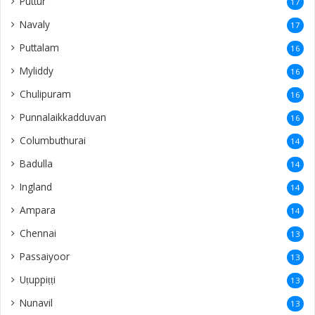
Puttur
17
Navaly
17
Puttalam
16
Myliddy
16
Chulipuram
16
Punnalaikkadduvan
16
Columbuthurai
14
Badulla
14
Ingland
14
Ampara
14
Chennai
13
Passaiyoor
13
Uṭuppiṭṭi
13
Nunavil
13