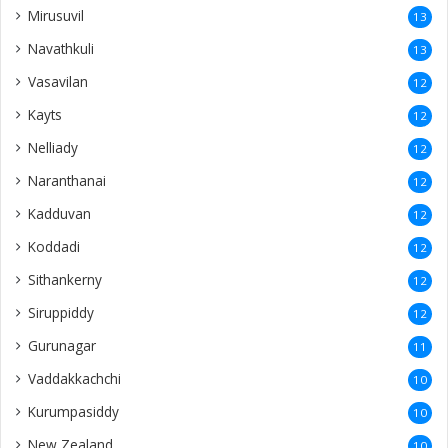
Mirusuvil
13
Navathkuli
13
Vasavilan
12
Kayts
12
Nelliady
12
Naranthanai
12
Kadduvan
12
Koddadi
12
Sithankerny
12
Siruppiddy
12
Gurunagar
11
Vaddakkachchi
10
Kurumpasiddy
10
New Zealand
10