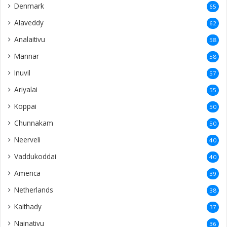
Denmark
65
Alaveddy
62
Analaitivu
58
Mannar
58
Inuvil
57
Ariyalai
55
Koppai
50
Chunnakam
50
Neerveli
40
Vaddukoddai
40
America
39
Netherlands
38
Kaithady
37
Nainativu
36