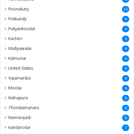
Poonakary
10
Polikandy
9
Puliyankoodal
9
Kacheri
9
Mulliyawalai
9
Kalmunai
9
United States
9
Vaṭamarāṭci
8
Moolai
8
Ratnapura
8
Thondaimanaru
8
Neeraviyadi
8
Kandarodai
7