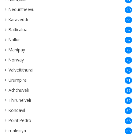
Neduntheevu
90
Karaveddi
85
Batticaloa
82
Nallur
82
Manipay
79
Norway
73
Valvettithurai
73
Urumpirai
71
Achchuveli
69
Thirunelveli
69
Kondavil
69
Point Pedro
68
malesiya
68