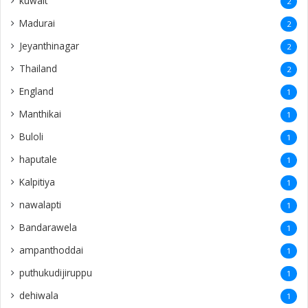
kuwait
2
Madurai
2
Jeyanthinagar
2
Thailand
2
England
1
Manthikai
1
Buloli
1
haputale
1
Kalpitiya
1
nawalapti
1
Bandarawela
1
ampanthoddai
1
puthukudijiruppu
1
dehiwala
1