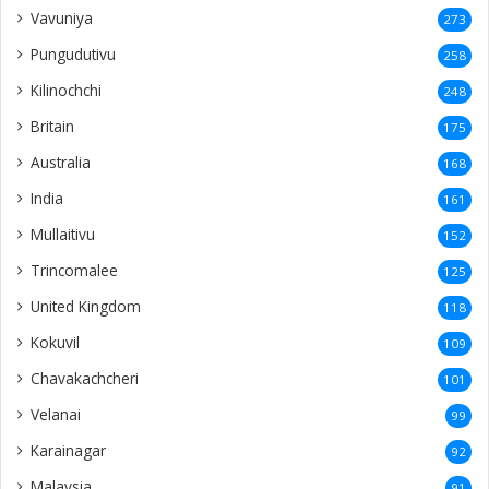
Vavuniya
273
Pungudutivu
258
Kilinochchi
248
Britain
175
Australia
168
India
161
Mullaitivu
152
Trincomalee
125
United Kingdom
118
Kokuvil
109
Chavakachcheri
101
Velanai
99
Karainagar
92
Malaysia
91