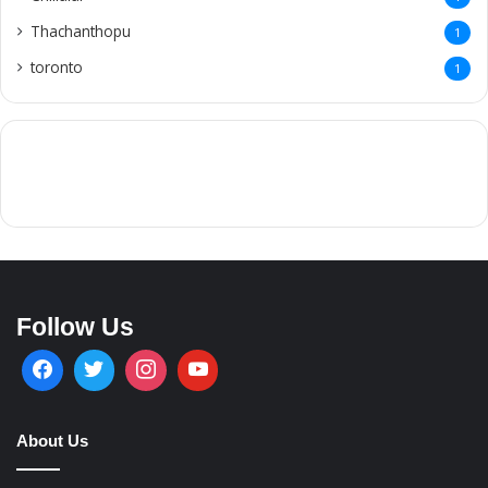
Thachanthopu
1
toronto
1