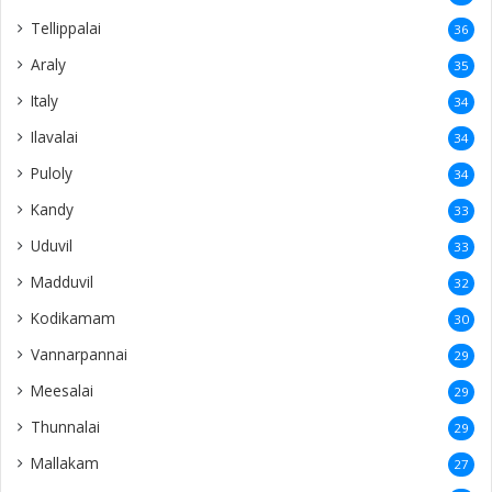
Tellippalai
36
Araly
35
Italy
34
Ilavalai
34
Puloly
34
Kandy
33
Uduvil
33
Madduvil
32
Kodikamam
30
Vannarpannai
29
Meesalai
29
Thunnalai
29
Mallakam
27