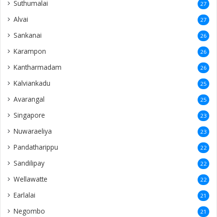
Suthumalai
27
Alvai
27
Sankanai
26
Karampon
26
Kantharmadam
26
Kalviankadu
25
Avarangal
25
Singapore
23
Nuwaraeliya
23
Pandatharippu
22
Sandilipay
22
Wellawatte
22
Earlalai
21
Negombo
21