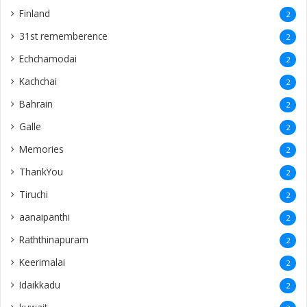
Finland
2
31st rememberence
2
Echchamodai
2
Kachchai
2
Bahrain
2
Galle
2
Memories
2
ThankYou
2
Tiruchi
2
aanaipanthi
2
Raththinapuram
2
Keerimalai
2
Idaikkadu
2