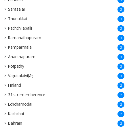
Sarasalai
3
Thunukkai
3
Pachchilapalli
3
Ramanathapuram
3
Kamparmalai
3
Ananthapuram
3
‎Potpathy
3
Vaṟuttalaiviḷāṉ
3
Finland
2
31st rememberence
2
Echchamodai
2
Kachchai
2
Bahrain
2