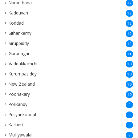
Naranthanai
12
Kadduvan
12
Koddadi
12
Sithankerny
12
Siruppiddy
12
Gurunagar
11
Vaddakkachchi
10
Kurumpasiddy
10
New Zealand
10
Poonakary
10
Polikandy
9
Puliyankoodal
9
Kacheri
9
Mulliyawalai
9