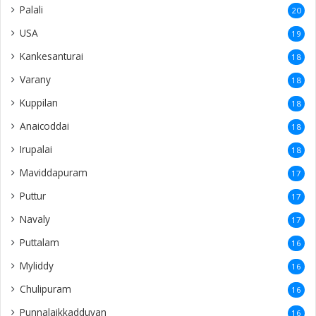
Palali
20
USA
19
Kankesanturai
18
Varany
18
Kuppilan
18
Anaicoddai
18
Irupalai
18
Maviddapuram
17
Puttur
17
Navaly
17
Puttalam
16
Myliddy
16
Chulipuram
16
Punnalaikkadduvan
16