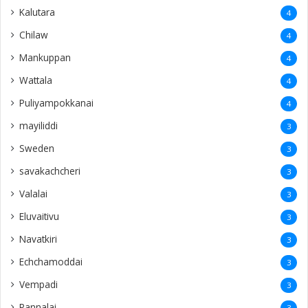
Kalutara
4
Chilaw
4
Mankuppan
4
Wattala
4
Puliyampokkanai
4
mayiliddi
3
Sweden
3
savakachcheri
3
Valalai
3
Eluvaitivu
3
Navatkiri
3
Echchamoddai
3
Vempadi
3
Pannalai
3