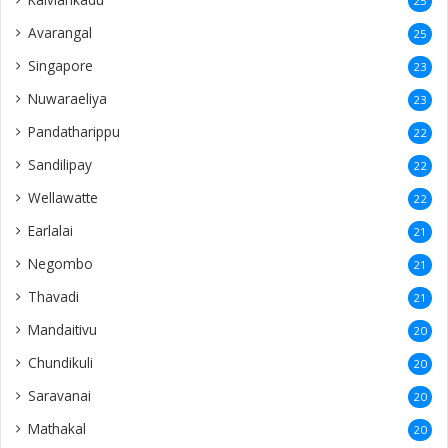
25
Avarangal
25
Singapore
23
Nuwaraeliya
23
Pandatharippu
22
Sandilipay
22
Wellawatte
22
Earlalai
21
Negombo
21
Thavadi
21
Mandaitivu
20
Chundikuli
20
Saravanai
20
Mathakal
20