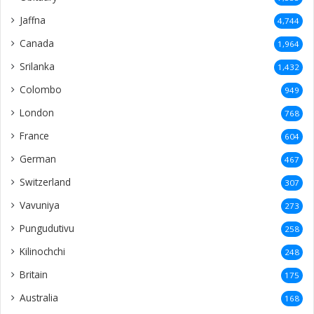
Jaffna
4,744
Canada
1,964
Srilanka
1,432
Colombo
949
London
768
France
604
German
467
Switzerland
307
Vavuniya
273
Pungudutivu
258
Kilinochchi
248
Britain
175
Australia
168