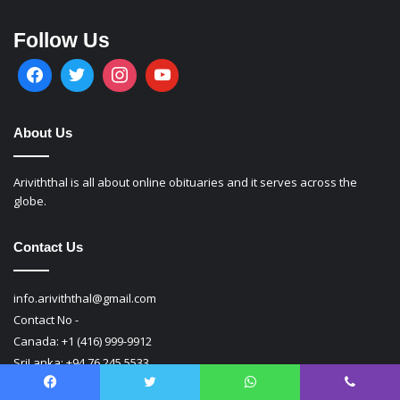
Follow Us
About Us
Ariviththal is all about online obituaries and it serves across the
globe.
Contact Us
info.ariviththal@gmail.com
Contact No -
Canada: +1 (416) 999-9912
SriLanka: +94 76 245 5533
Facebook
Twitter
WhatsApp
Viber