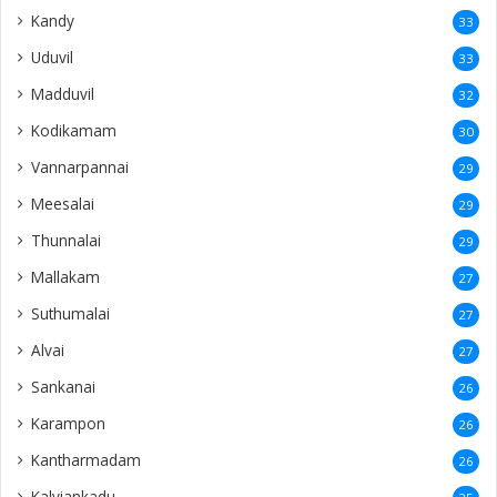
Kandy
33
Uduvil
33
Madduvil
32
Kodikamam
30
Vannarpannai
29
Meesalai
29
Thunnalai
29
Mallakam
27
Suthumalai
27
Alvai
27
Sankanai
26
Karampon
26
Kantharmadam
26
Kalviankadu