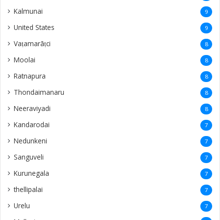
Kalmunai
9
United States
9
Vaṭamarāṭci
8
Moolai
8
Ratnapura
8
Thondaimanaru
8
Neeraviyadi
8
Kandarodai
7
Nedunkeni
7
Sanguveli
7
Kurunegala
7
thellipalai
7
Urelu
7