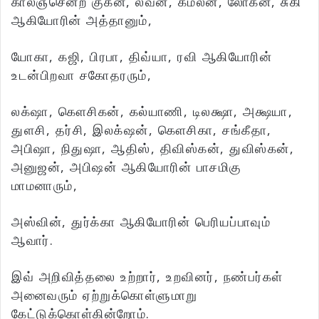
காலஞ்சென்ற குகன், லவன், கமலன், லோகன், சுகி
ஆகியோரின் அத்தானும்,
யோகா, கஜி, பிரபா, திவ்யா, ரவி ஆகியோரின்
உடன்பிறவா சகோதரரும்,
லக்‌ஷா, கௌசிகன், கல்யாணி, டிலக்ஷா, அக்ஷயா,
துளசி, தர்சி, இலக்‌ஷன், கௌசிகா, சங்கீதா,
அபிஷா, நிதுஷா, ஆதிஸ், திவிஸ்கன், துவிஸ்கன்,
அனுஜன், அபிஷன் ஆகியோரின் பாசமிகு
மாமனாரும்,
அஸ்வின், துர்க்கா ஆகியோரின் பெரியப்பாவும்
ஆவார்.
இவ் அறிவித்தலை உற்றார், உறவினர், நண்பர்கள்
அனைவரும் ஏற்றுக்கொள்ளுமாறு
கேட்டுக்கொள்கின்றோம்.