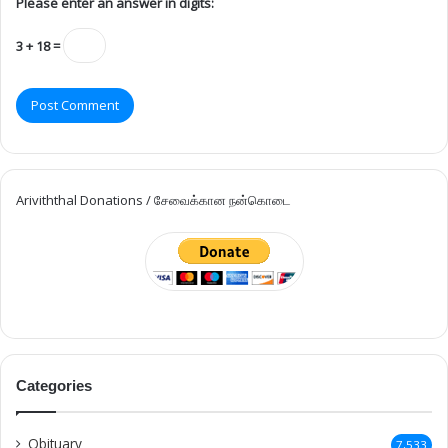
Please enter an answer in digits:
3 + 18 =
Ariviththal Donations / சேவைக்கான நன்கொடை
Categories
Obituary
7,533