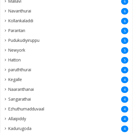
Mallavi
6
Navanthurai
6
Kollankaladdi
6
Parantan
5
Pudukudiyiruppu
5
Newyork
5
Hatton
5
paruththurai
4
Kegalle
4
Naaranthanai
4
Sangarathai
4
Ezhuthumadduvaal
4
Allaipiddy
4
Kadurugoda
4