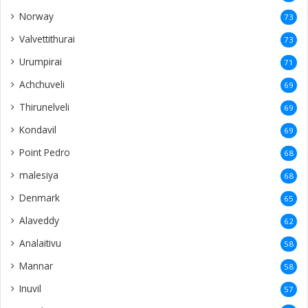
Norway
73
Valvettithurai
73
Urumpirai
71
Achchuveli
69
Thirunelveli
69
Kondavil
69
Point Pedro
68
malesiya
68
Denmark
65
Alaveddy
62
Analaitivu
58
Mannar
58
Inuvil
57