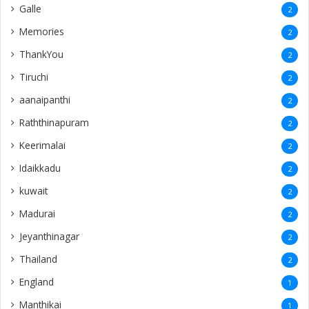
Galle
2
Memories
2
ThankYou
2
Tiruchi
2
aanaipanthi
2
Raththinapuram
2
Keerimalai
2
Idaikkadu
2
kuwait
2
Madurai
2
Jeyanthinagar
2
Thailand
2
England
1
Manthikai
1