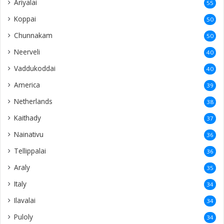
Ariyalai
55
Koppai
50
Chunnakam
50
Neerveli
40
Vaddukoddai
40
America
39
Netherlands
38
Kaithady
37
Nainativu
36
Tellippalai
36
Araly
35
Italy
34
Ilavalai
34
Puloly
34