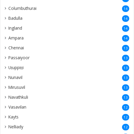
Columbuthurai
14
Badulla
14
Ingland
14
Ampara
14
Chennai
13
Passaiyoor
13
Uṭuppiṭṭi
13
Nunavil
13
Mirusuvil
13
Navathkuli
13
Vasavilan
12
Kayts
12
Nelliady
12