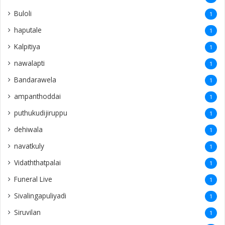
Buloli
1
haputale
1
Kalpitiya
1
nawalapti
1
Bandarawela
1
ampanthoddai
1
puthukudijiruppu
1
dehiwala
1
navatkuly
1
Vidaththatpalai
1
Funeral Live
1
Sivalingapuliyadi
1
Siruvilan
1