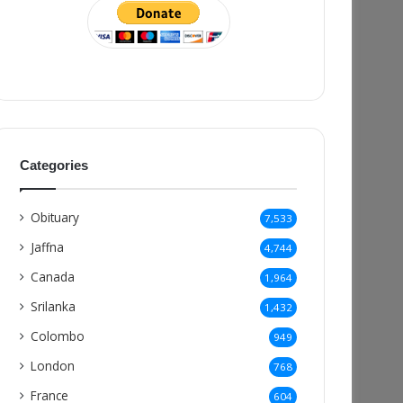
Categories
Obituary
7,533
Jaffna
4,744
Canada
1,964
Srilanka
1,432
Colombo
949
London
768
France
604