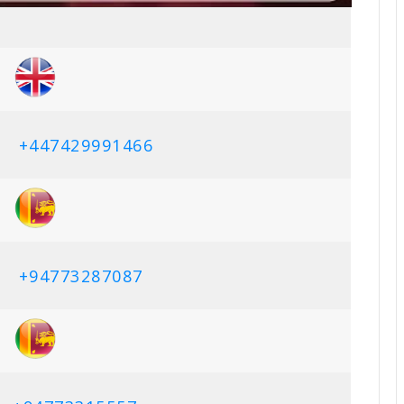
+447429991466
+94773287087