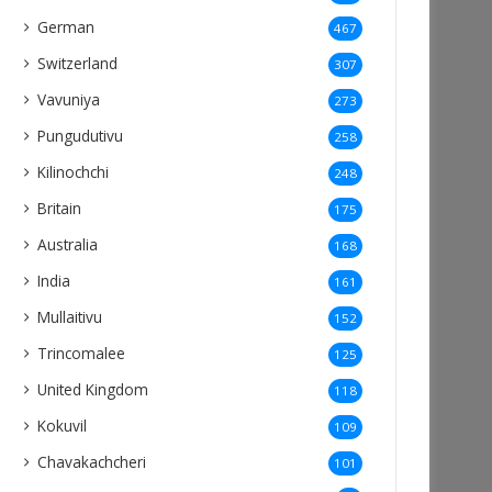
German
467
Switzerland
307
Vavuniya
273
Pungudutivu
258
Kilinochchi
248
Britain
175
Australia
168
India
161
Mullaitivu
152
Trincomalee
125
United Kingdom
118
Kokuvil
109
Chavakachcheri
101