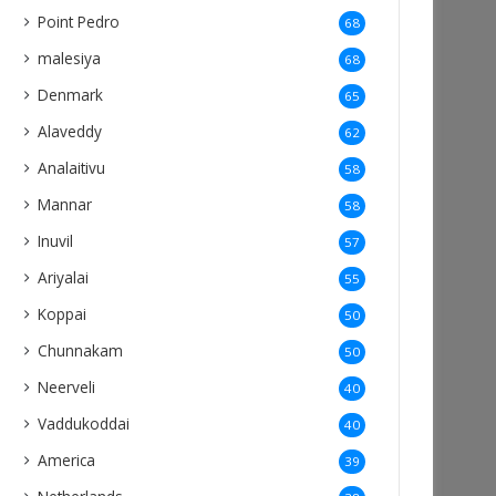
Point Pedro
68
malesiya
68
Denmark
65
Alaveddy
62
Analaitivu
58
Mannar
58
Inuvil
57
Ariyalai
55
Koppai
50
Chunnakam
50
Neerveli
40
Vaddukoddai
40
America
39