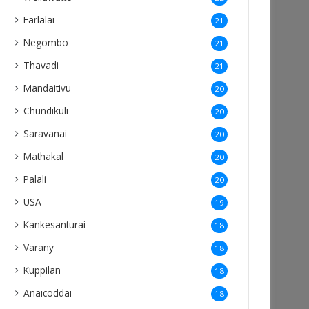
Earlalai
21
Negombo
21
Thavadi
21
Mandaitivu
20
Chundikuli
20
Saravanai
20
Mathakal
20
Palali
20
USA
19
Kankesanturai
18
Varany
18
Kuppilan
18
Anaicoddai
18