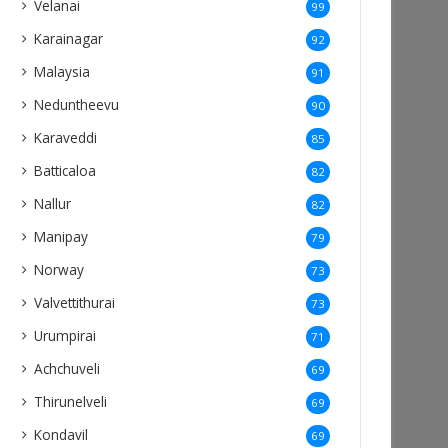
Velanai
99
Karainagar
92
Malaysia
91
Neduntheevu
90
Karaveddi
85
Batticaloa
82
Nallur
82
Manipay
79
Norway
73
Valvettithurai
73
Urumpirai
71
Achchuveli
69
Thirunelveli
69
Kondavil
69