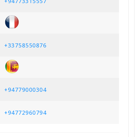
+94773315557
+33758550876
+94779000304
+94772960794