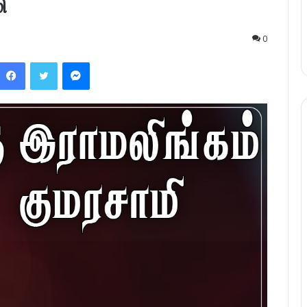
ி
0
Facebook
Twitter
Messenger