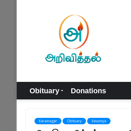
Obituary
Donations
Karainagar
Obituary
Vavuniya