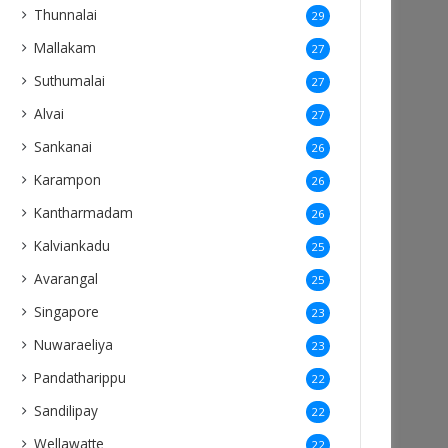
Thunnalai
29
Mallakam
27
Suthumalai
27
Alvai
27
Sankanai
26
Karampon
26
Kantharmadam
26
Kalviankadu
25
Avarangal
25
Singapore
23
Nuwaraeliya
23
Pandatharippu
22
Sandilipay
22
Wellawatte
22