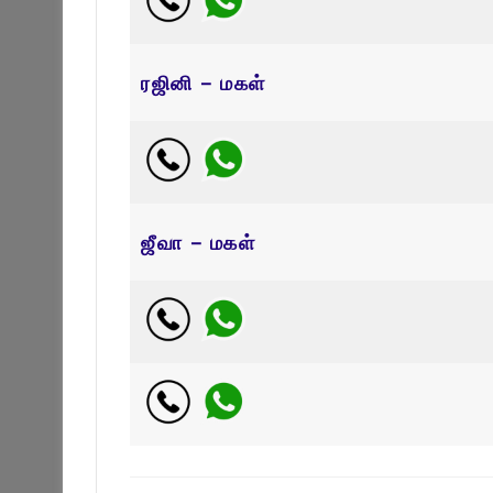
ரஜினி – மகள்
ஜீவா – மகள்