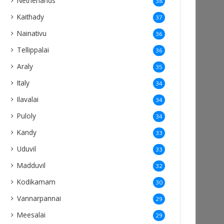
Netherlands
38
Kaithady
37
Nainativu
36
Tellippalai
36
Araly
35
Italy
34
Ilavalai
34
Puloly
34
Kandy
33
Uduvil
33
Madduvil
32
Kodikamam
30
Vannarpannai
29
Meesalai
29