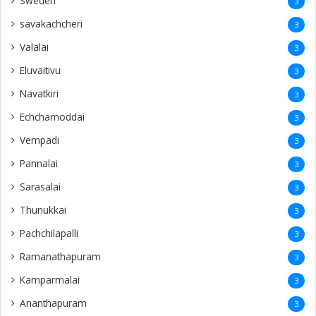
Sweden
3
savakachcheri
3
Valalai
3
Eluvaitivu
3
Navatkiri
3
Echchamoddai
3
Vempadi
3
Pannalai
3
Sarasalai
3
Thunukkai
3
Pachchilapalli
3
Ramanathapuram
3
Kamparmalai
3
Ananthapuram
3