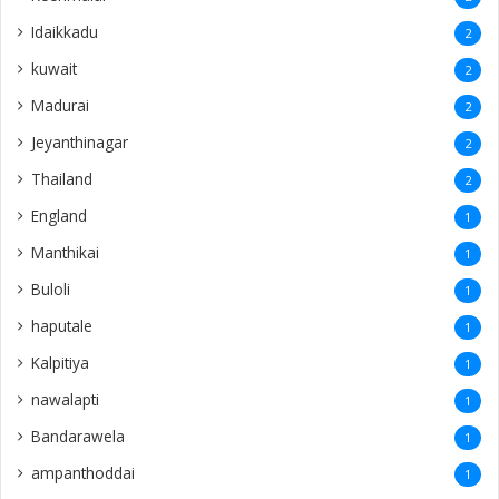
Idaikkadu
2
kuwait
2
Madurai
2
Jeyanthinagar
2
Thailand
2
England
1
Manthikai
1
Buloli
1
haputale
1
Kalpitiya
1
nawalapti
1
Bandarawela
1
ampanthoddai
1