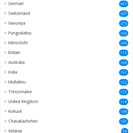
German
467
Switzerland
307
Vavuniya
273
Pungudutivu
258
Kilinochchi
248
Britain
175
Australia
168
India
161
Mullaitivu
152
Trincomalee
125
United Kingdom
118
Kokuvil
109
Chavakachcheri
101
Velanai
99