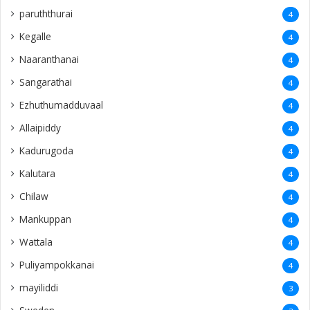
paruththurai
4
Kegalle
4
Naaranthanai
4
Sangarathai
4
Ezhuthumadduvaal
4
Allaipiddy
4
Kadurugoda
4
Kalutara
4
Chilaw
4
Mankuppan
4
Wattala
4
Puliyampokkanai
4
mayiliddi
3