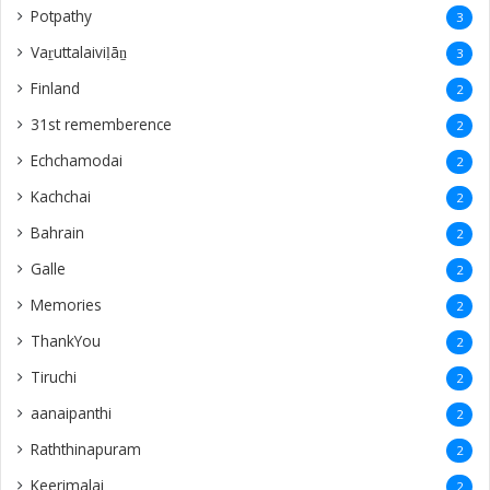
‎Potpathy
3
Vaṟuttalaiviḷāṉ
3
Finland
2
31st rememberence
2
Echchamodai
2
Kachchai
2
Bahrain
2
Galle
2
Memories
2
ThankYou
2
Tiruchi
2
aanaipanthi
2
Raththinapuram
2
Keerimalai
2