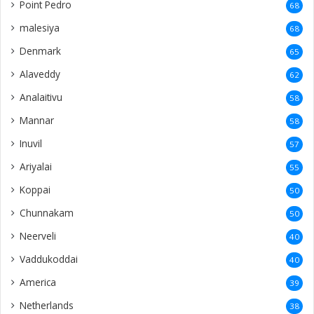
Point Pedro
68
malesiya
68
Denmark
65
Alaveddy
62
Analaitivu
58
Mannar
58
Inuvil
57
Ariyalai
55
Koppai
50
Chunnakam
50
Neerveli
40
Vaddukoddai
40
America
39
Netherlands
38