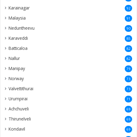
Karainagar
92
Malaysia
91
Neduntheevu
90
Karaveddi
85
Batticaloa
82
Nallur
82
Manipay
79
Norway
73
Valvettithurai
73
Urumpirai
71
Achchuveli
69
Thirunelveli
69
Kondavil
69