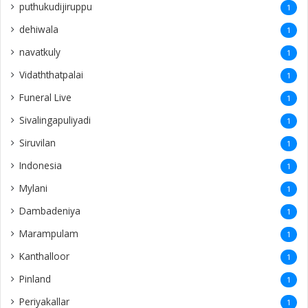
puthukudijiruppu
1
dehiwala
1
navatkuly
1
Vidaththatpalai
1
Funeral Live
1
Sivalingapuliyadi
1
Siruvilan
1
Indonesia
1
Mylani
1
Dambadeniya
1
Marampulam
1
Kanthalloor
1
Pinland
1
Periyakallar
1