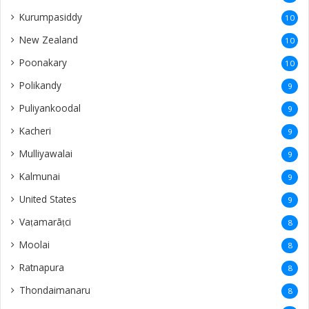
Kurumpasiddy
10
New Zealand
10
Poonakary
10
Polikandy
9
Puliyankoodal
9
Kacheri
9
Mulliyawalai
9
Kalmunai
9
United States
9
Vaṭamarāṭci
8
Moolai
8
Ratnapura
8
Thondaimanaru
8