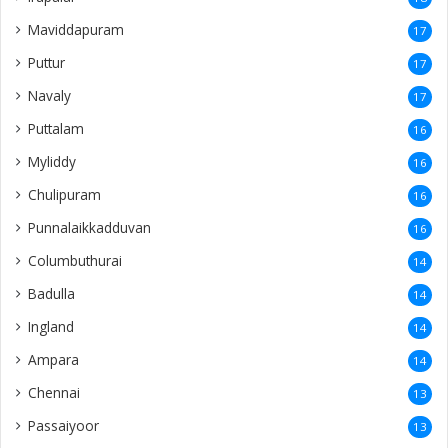
Maviddapuram
17
Puttur
17
Navaly
17
Puttalam
16
Myliddy
16
Chulipuram
16
Punnalaikkadduvan
16
Columbuthurai
14
Badulla
14
Ingland
14
Ampara
14
Chennai
13
Passaiyoor
13