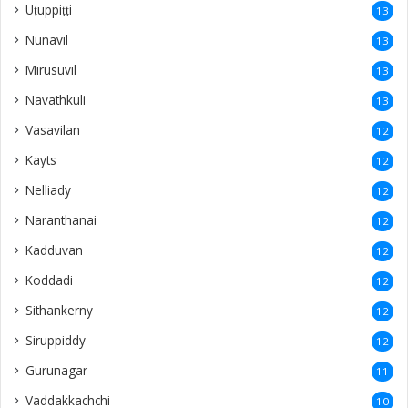
Uṭuppiṭṭi
13
Nunavil
13
Mirusuvil
13
Navathkuli
13
Vasavilan
12
Kayts
12
Nelliady
12
Naranthanai
12
Kadduvan
12
Koddadi
12
Sithankerny
12
Siruppiddy
12
Gurunagar
11
Vaddakkachchi
10