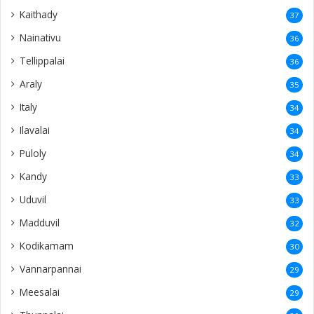
Kaithady
37
Nainativu
36
Tellippalai
36
Araly
35
Italy
34
Ilavalai
34
Puloly
34
Kandy
33
Uduvil
33
Madduvil
32
Kodikamam
30
Vannarpannai
29
Meesalai
29