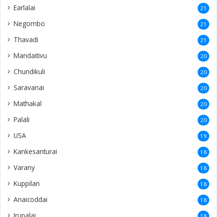
Earlalai
21
Negombo
21
Thavadi
21
Mandaitivu
20
Chundikuli
20
Saravanai
20
Mathakal
20
Palali
20
USA
19
Kankesanturai
18
Varany
18
Kuppilan
18
Anaicoddai
18
Irupalai
18