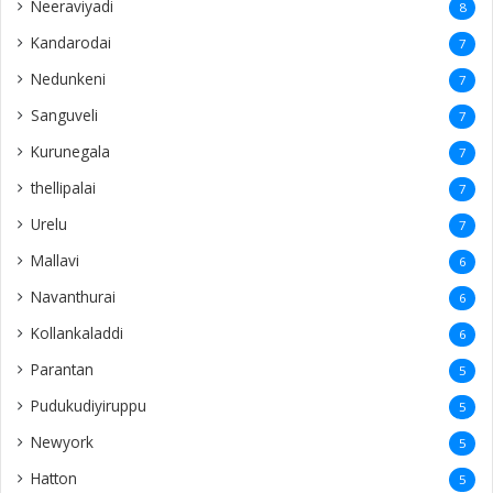
Neeraviyadi
8
Kandarodai
7
Nedunkeni
7
Sanguveli
7
Kurunegala
7
thellipalai
7
Urelu
7
Mallavi
6
Navanthurai
6
Kollankaladdi
6
Parantan
5
Pudukudiyiruppu
5
Newyork
5
Hatton
5