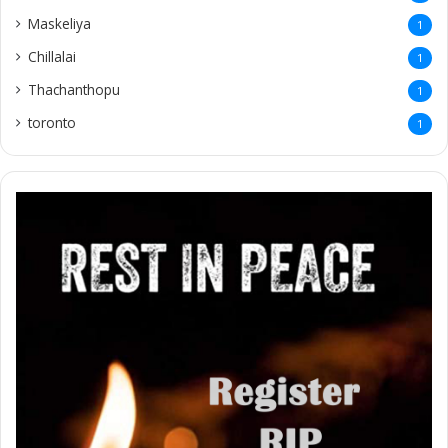
Maskeliya
1
Chillalai
1
Thachanthopu
1
toronto
1