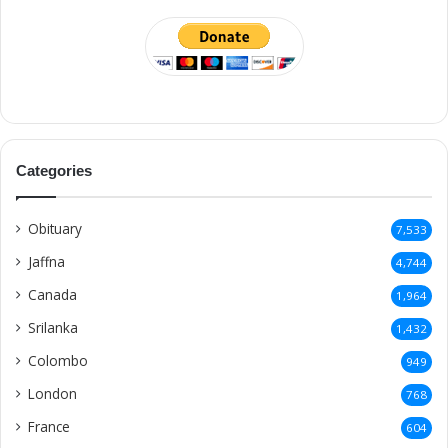
Categories
Obituary
7,533
Jaffna
4,744
Canada
1,964
Srilanka
1,432
Colombo
949
London
768
France
604