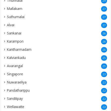
Thunnalai
29
Mallakam
27
Suthumalai
27
Alvai
27
Sankanai
26
Karampon
26
Kantharmadam
26
Kalviankadu
25
Avarangal
25
Singapore
23
Nuwaraeliya
23
Pandatharippu
22
Sandilipay
22
Wellawatte
22