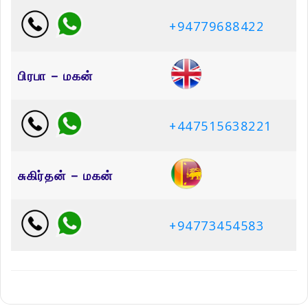
+94779688422
பிரபா – மகன்
+447515638221
சுகிர்தன் – மகன்
+94773454583