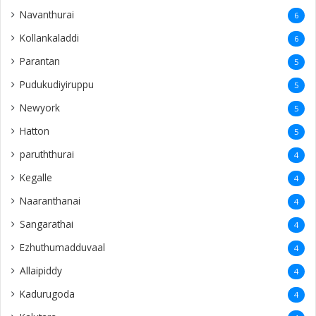
Navanthurai
6
Kollankaladdi
6
Parantan
5
Pudukudiyiruppu
5
Newyork
5
Hatton
5
paruththurai
4
Kegalle
4
Naaranthanai
4
Sangarathai
4
Ezhuthumadduvaal
4
Allaipiddy
4
Kadurugoda
4