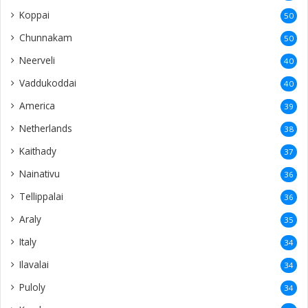
Koppai
50
Chunnakam
50
Neerveli
40
Vaddukoddai
40
America
39
Netherlands
38
Kaithady
37
Nainativu
36
Tellippalai
36
Araly
35
Italy
34
Ilavalai
34
Puloly
34