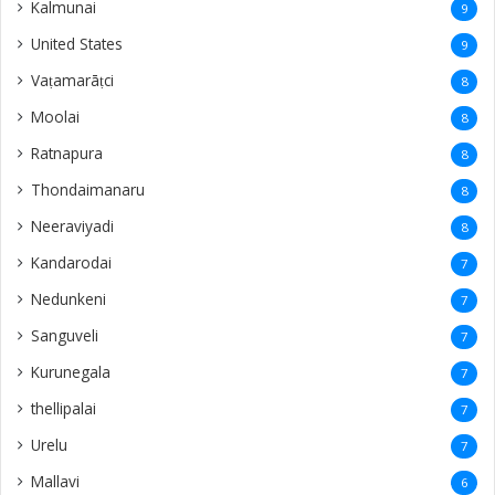
Kalmunai
9
United States
9
Vaṭamarāṭci
8
Moolai
8
Ratnapura
8
Thondaimanaru
8
Neeraviyadi
8
Kandarodai
7
Nedunkeni
7
Sanguveli
7
Kurunegala
7
thellipalai
7
Urelu
7
Mallavi
6