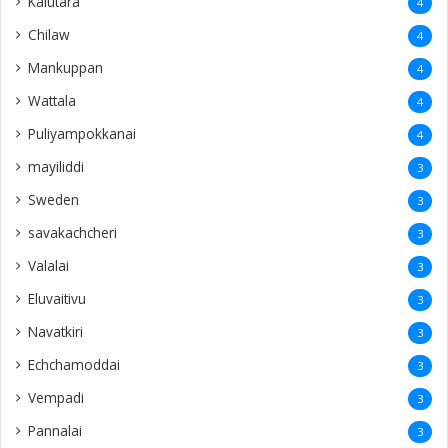
Kalutara
4
Chilaw
4
Mankuppan
4
Wattala
4
Puliyampokkanai
4
mayiliddi
3
Sweden
3
savakachcheri
3
Valalai
3
Eluvaitivu
3
Navatkiri
3
Echchamoddai
3
Vempadi
3
Pannalai
3