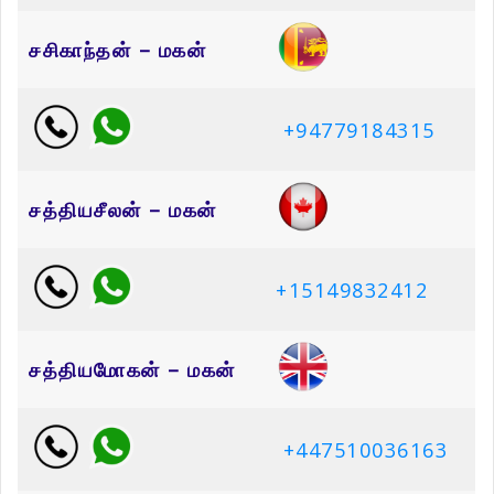
சசிகாந்தன் – மகன்
+94779184315
சத்தியசீலன் – மகன்
+15149832412
சத்தியமோகன் – மகன்
+447510036163