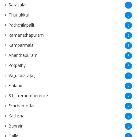
Sarasalai
3
Thunukkai
3
Pachchilapalli
3
Ramanathapuram
3
Kamparmalai
3
Ananthapuram
3
‎Potpathy
3
Vaṟuttalaiviḷāṉ
3
Finland
2
31st rememberence
2
Echchamodai
2
Kachchai
2
Bahrain
2
Galle
2