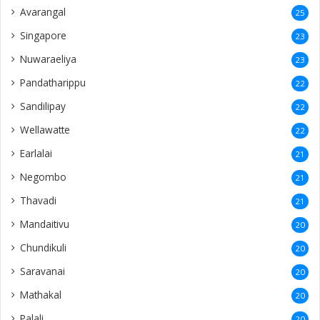
Avarangal
25
Singapore
23
Nuwaraeliya
23
Pandatharippu
22
Sandilipay
22
Wellawatte
22
Earlalai
21
Negombo
21
Thavadi
21
Mandaitivu
20
Chundikuli
20
Saravanai
20
Mathakal
20
Palali
20