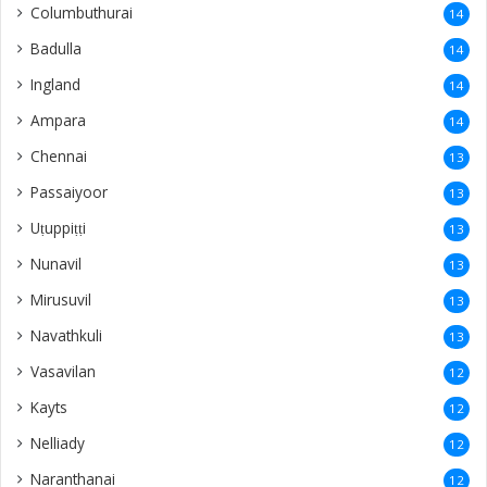
Columbuthurai
14
Badulla
14
Ingland
14
Ampara
14
Chennai
13
Passaiyoor
13
Uṭuppiṭṭi
13
Nunavil
13
Mirusuvil
13
Navathkuli
13
Vasavilan
12
Kayts
12
Nelliady
12
Naranthanai
12