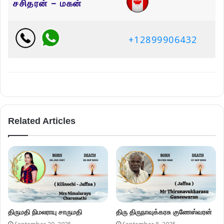
சசிதரன் – மகன்
+12899906432
Related Articles
திருமதி நிமலராயு சாருமதி
திரு திருநாவுக்கரசு குணேஸ்வரன்