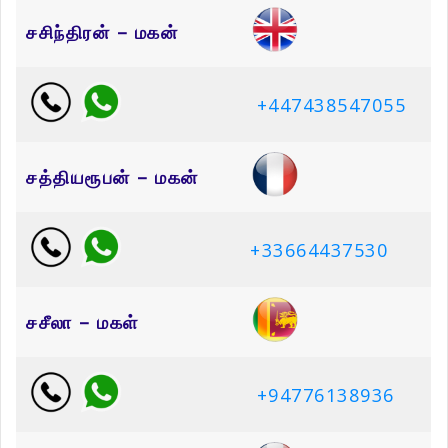
சசிந்திரன் – மகன்
+447438547055
சத்தியரூபன் – மகன்
+33664437530
சசீலா – மகள்
+94776138936