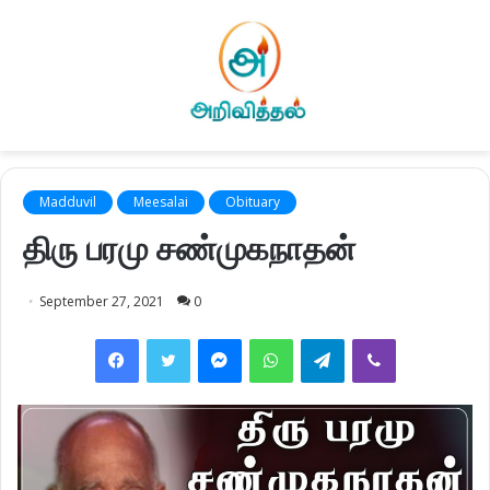
Madduvil
Meesalai
Obituary
திரு பரமு சண்முகநாதன்
September 27, 2021
0
Facebook
Twitter
Messenger
WhatsApp
Telegram
Viber