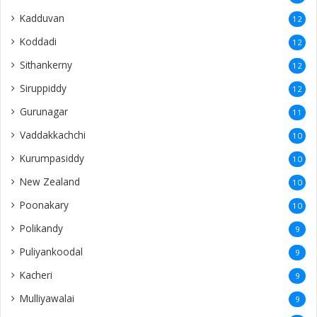
Kadduvan
12
Koddadi
12
Sithankerny
12
Siruppiddy
12
Gurunagar
11
Vaddakkachchi
10
Kurumpasiddy
10
New Zealand
10
Poonakary
10
Polikandy
9
Puliyankoodal
9
Kacheri
9
Mulliyawalai
9