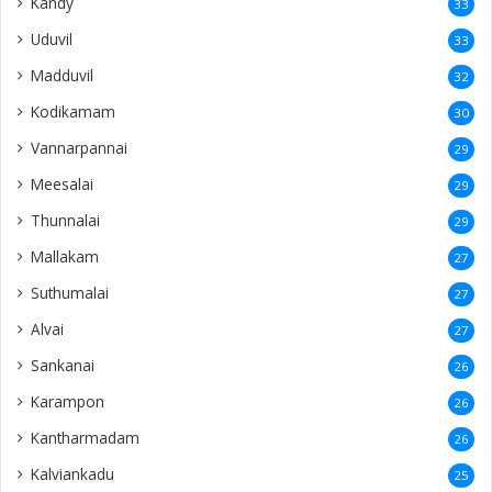
Kandy
33
Uduvil
33
Madduvil
32
Kodikamam
30
Vannarpannai
29
Meesalai
29
Thunnalai
29
Mallakam
27
Suthumalai
27
Alvai
27
Sankanai
26
Karampon
26
Kantharmadam
26
Kalviankadu
25