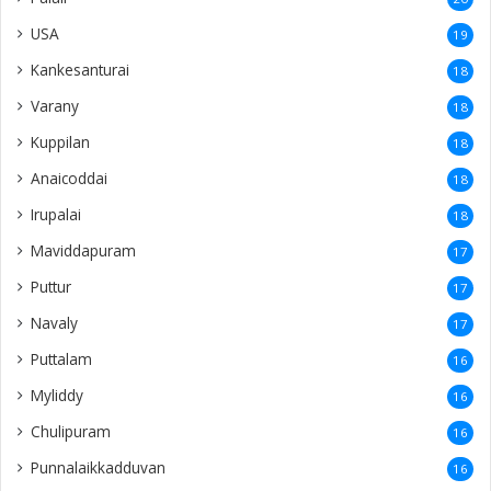
USA
19
Kankesanturai
18
Varany
18
Kuppilan
18
Anaicoddai
18
Irupalai
18
Maviddapuram
17
Puttur
17
Navaly
17
Puttalam
16
Myliddy
16
Chulipuram
16
Punnalaikkadduvan
16