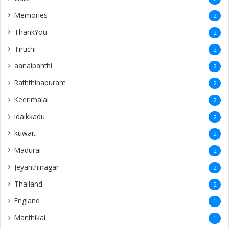
Memories
2
ThankYou
2
Tiruchi
2
aanaipanthi
2
Raththinapuram
2
Keerimalai
2
Idaikkadu
2
kuwait
2
Madurai
2
Jeyanthinagar
2
Thailand
2
England
1
Manthikai
1