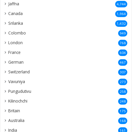
Jaffna
4,744
Canada
1,964
Srilanka
1,432
Colombo
949
London
768
France
604
German
467
Switzerland
307
Vavuniya
273
Pungudutivu
258
Kilinochchi
248
Britain
175
Australia
168
India
161