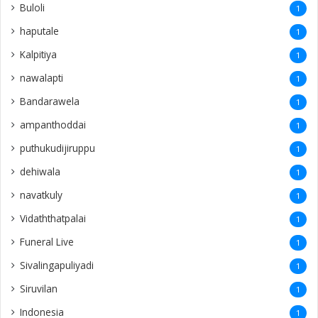
Buloli
1
haputale
1
Kalpitiya
1
nawalapti
1
Bandarawela
1
ampanthoddai
1
puthukudijiruppu
1
dehiwala
1
navatkuly
1
Vidaththatpalai
1
Funeral Live
1
Sivalingapuliyadi
1
Siruvilan
1
Indonesia
1