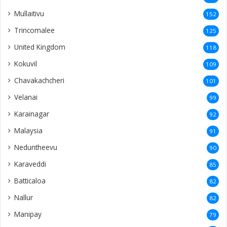
Mullaitivu
152
Trincomalee
125
United Kingdom
118
Kokuvil
109
Chavakachcheri
101
Velanai
99
Karainagar
92
Malaysia
91
Neduntheevu
90
Karaveddi
85
Batticaloa
82
Nallur
82
Manipay
79