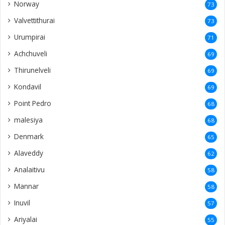
Norway
73
Valvettithurai
73
Urumpirai
71
Achchuveli
69
Thirunelveli
69
Kondavil
69
Point Pedro
68
malesiya
68
Denmark
65
Alaveddy
62
Analaitivu
58
Mannar
58
Inuvil
57
Ariyalai
55