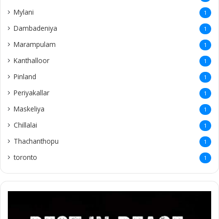
Mylani
1
Dambadeniya
1
Marampulam
1
Kanthalloor
1
Pinland
1
Periyakallar
1
Maskeliya
1
Chillalai
1
Thachanthopu
1
toronto
1