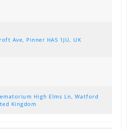
oft Ave, Pinner HA5 1JU, UK
rematorium High Elms Ln, Watford
ited Kingdom