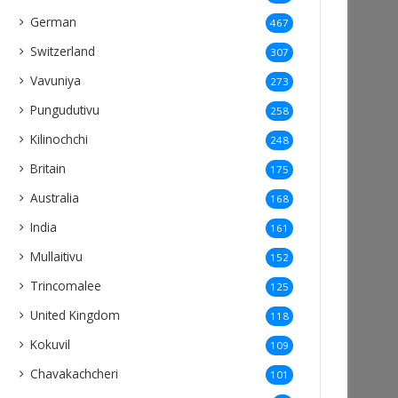
German
467
Switzerland
307
Vavuniya
273
Pungudutivu
258
Kilinochchi
248
Britain
175
Australia
168
India
161
Mullaitivu
152
Trincomalee
125
United Kingdom
118
Kokuvil
109
Chavakachcheri
101