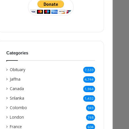
Categories
Obituary
7,533
Jaffna
4,744
Canada
1,964
Srilanka
1,432
Colombo
949
London
768
France
604