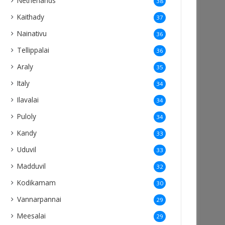
Netherlands
38
Kaithady
37
Nainativu
36
Tellippalai
36
Araly
35
Italy
34
Ilavalai
34
Puloly
34
Kandy
33
Uduvil
33
Madduvil
32
Kodikamam
30
Vannarpannai
29
Meesalai
29