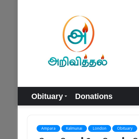
Obituary
Donations
Ampara
Kalmunai
London
Obituary