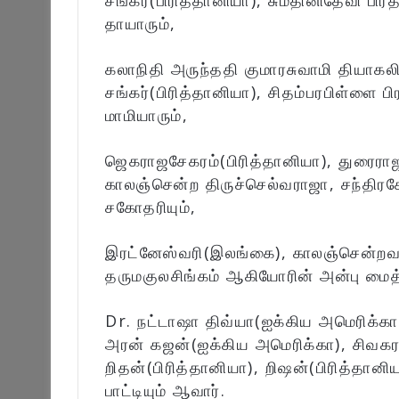
சங்கர்(பிரித்தானியா), சுமதினிதேவி பிர
தாயாரும்,
கலாநிதி அருந்ததி குமாரசுவாமி தியாகலி
சங்கர்(பிரித்தானியா), சிதம்பரபிள்ளை ப
மாமியாரும்,
ஜெகராஜசேகரம்(பிரித்தானியா), துரைரா
காலஞ்சென்ற திருச்செல்வராஜா, சந்திர
சகோதரியும்,
இரட்னேஸ்வரி(இலங்கை), காலஞ்சென்றவர
தருமகுலசிங்கம் ஆகியோரின் அன்பு மைத்
Dr. நட்டாஷா திவ்யா(ஐக்கிய அமெரிக்கா
அரன் கஜன்(ஐக்கிய அமெரிக்கா), சிவகரன்
றிதன்(பிரித்தானியா), றிஷன்(பிரித்தானிய
பாட்டியும் ஆவார்.