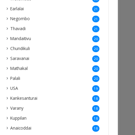
Earlalai
21
Negombo
21
Thavadi
21
Mandaitivu
20
Chundikuli
20
Saravanai
20
Mathakal
20
Palali
20
USA
19
Kankesanturai
18
Varany
18
Kuppilan
18
Anaicoddai
18