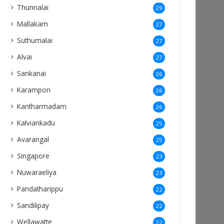
Thunnalai
29
Mallakam
27
Suthumalai
27
Alvai
27
Sankanai
26
Karampon
26
Kantharmadam
26
Kalviankadu
25
Avarangal
25
Singapore
23
Nuwaraeliya
23
Pandatharippu
22
Sandilipay
22
Wellawatte
22