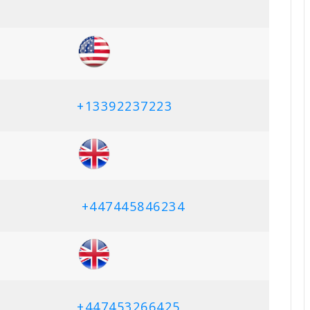
+13392237223
+447445846234
+447453266425