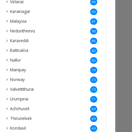
Velanai
99
Karainagar
92
Malaysia
91
Neduntheevu
90
Karaveddi
85
Batticaloa
82
Nallur
82
Manipay
79
Norway
73
Valvettithurai
73
Urumpirai
71
Achchuveli
69
Thirunelveli
69
Kondavil
69