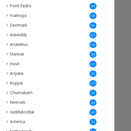
Point Pedro
68
malesiya
68
Denmark
65
Alaveddy
62
Analaitivu
58
Mannar
58
Inuvil
57
Ariyalai
55
Koppai
50
Chunnakam
50
Neerveli
40
Vaddukoddai
40
America
39