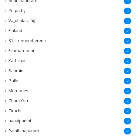
Ananthapuram
3
‎Potpathy
3
Vaṟuttalaiviḷāṉ
3
Finland
2
31st rememberence
2
Echchamodai
2
Kachchai
2
Bahrain
2
Galle
2
Memories
2
ThankYou
2
Tiruchi
2
aanaipanthi
2
Raththinapuram
2