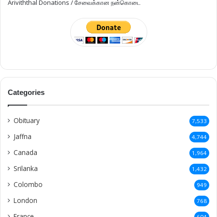
Ariviththal Donations / சேவைக்கான நன்கொடை
Categories
Obituary
7,533
Jaffna
4,744
Canada
1,964
Srilanka
1,432
Colombo
949
London
768
France
604