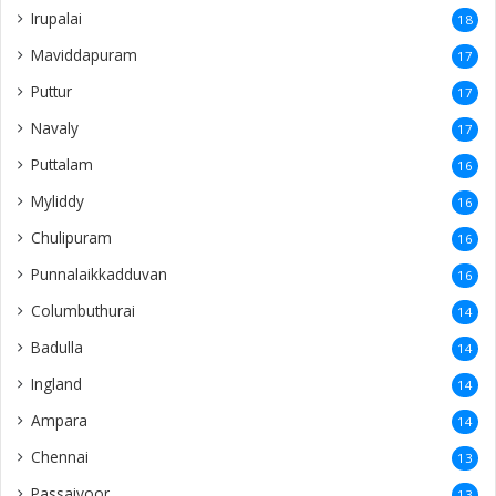
Irupalai
18
Maviddapuram
17
Puttur
17
Navaly
17
Puttalam
16
Myliddy
16
Chulipuram
16
Punnalaikkadduvan
16
Columbuthurai
14
Badulla
14
Ingland
14
Ampara
14
Chennai
13
Passaiyoor
13