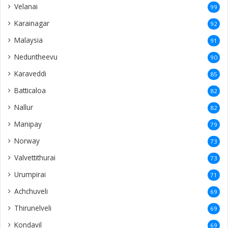
Velanai
99
Karainagar
92
Malaysia
91
Neduntheevu
90
Karaveddi
85
Batticaloa
82
Nallur
82
Manipay
79
Norway
73
Valvettithurai
73
Urumpirai
71
Achchuveli
69
Thirunelveli
69
Kondavil
69