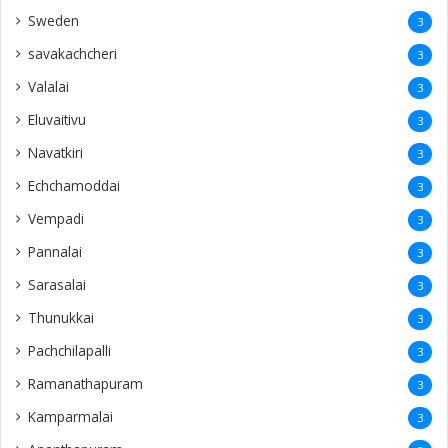
Sweden
3
savakachcheri
3
Valalai
3
Eluvaitivu
3
Navatkiri
3
Echchamoddai
3
Vempadi
3
Pannalai
3
Sarasalai
3
Thunukkai
3
Pachchilapalli
3
Ramanathapuram
3
Kamparmalai
3