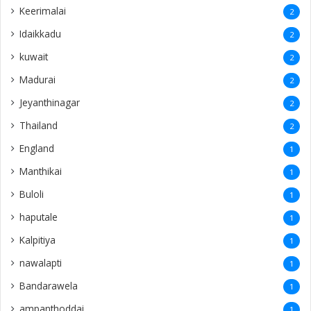
Keerimalai
2
Idaikkadu
2
kuwait
2
Madurai
2
Jeyanthinagar
2
Thailand
2
England
1
Manthikai
1
Buloli
1
haputale
1
Kalpitiya
1
nawalapti
1
Bandarawela
1
ampanthoddai
1