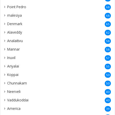
Point Pedro
68
malesiya
68
Denmark
65
Alaveddy
62
Analaitivu
58
Mannar
58
Inuvil
57
Ariyalai
55
Koppai
50
Chunnakam
50
Neerveli
40
Vaddukoddai
40
America
39