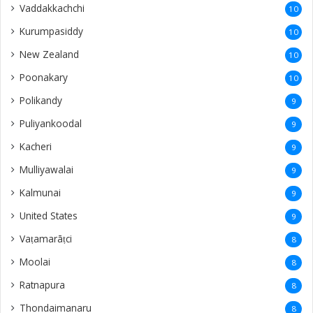
Vaddakkachchi
10
Kurumpasiddy
10
New Zealand
10
Poonakary
10
Polikandy
9
Puliyankoodal
9
Kacheri
9
Mulliyawalai
9
Kalmunai
9
United States
9
Vaṭamarāṭci
8
Moolai
8
Ratnapura
8
Thondaimanaru
8