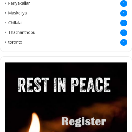
Periyakallar
1
Maskeliya
1
Chillalai
1
Thachanthopu
1
toronto
1