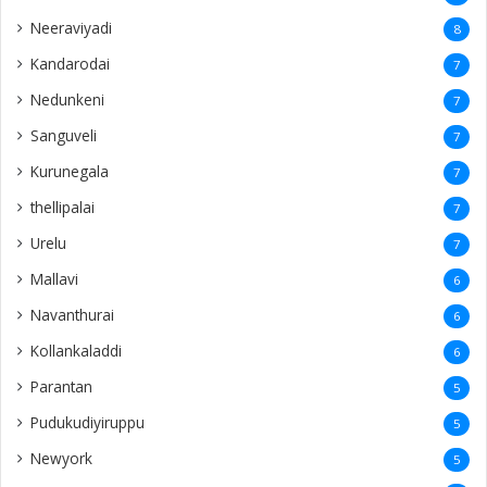
Neeraviyadi
8
Kandarodai
7
Nedunkeni
7
Sanguveli
7
Kurunegala
7
thellipalai
7
Urelu
7
Mallavi
6
Navanthurai
6
Kollankaladdi
6
Parantan
5
Pudukudiyiruppu
5
Newyork
5