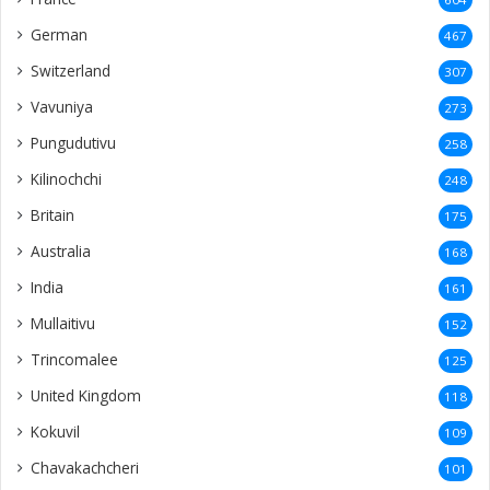
German
467
Switzerland
307
Vavuniya
273
Pungudutivu
258
Kilinochchi
248
Britain
175
Australia
168
India
161
Mullaitivu
152
Trincomalee
125
United Kingdom
118
Kokuvil
109
Chavakachcheri
101