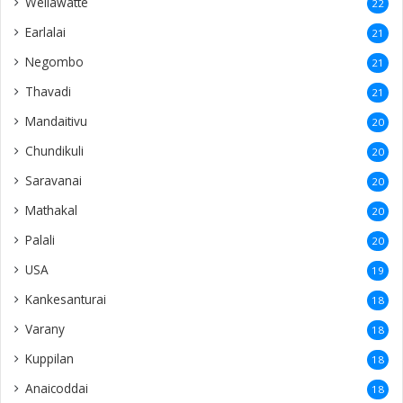
Wellawatte
22
Earlalai
21
Negombo
21
Thavadi
21
Mandaitivu
20
Chundikuli
20
Saravanai
20
Mathakal
20
Palali
20
USA
19
Kankesanturai
18
Varany
18
Kuppilan
18
Anaicoddai
18