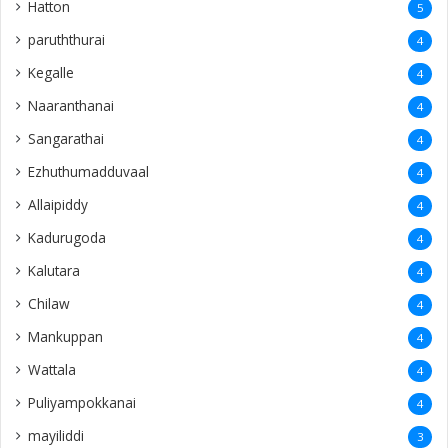
Hatton
5
paruththurai
4
Kegalle
4
Naaranthanai
4
Sangarathai
4
Ezhuthumadduvaal
4
Allaipiddy
4
Kadurugoda
4
Kalutara
4
Chilaw
4
Mankuppan
4
Wattala
4
Puliyampokkanai
4
mayiliddi
3