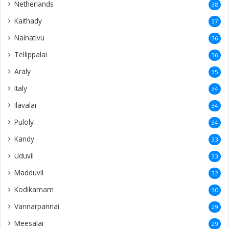
Netherlands
38
Kaithady
37
Nainativu
36
Tellippalai
36
Araly
35
Italy
34
Ilavalai
34
Puloly
34
Kandy
33
Uduvil
33
Madduvil
32
Kodikamam
30
Vannarpannai
29
Meesalai
29