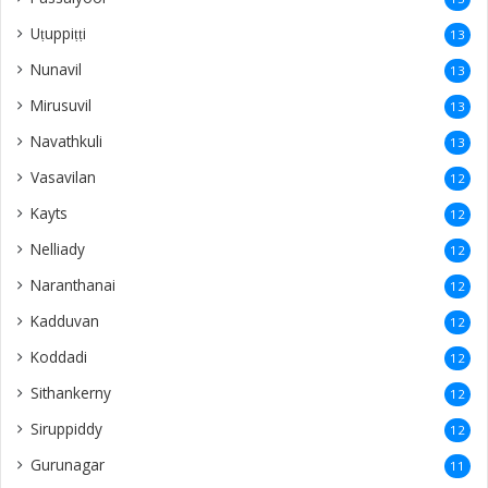
Uṭuppiṭṭi
13
Nunavil
13
Mirusuvil
13
Navathkuli
13
Vasavilan
12
Kayts
12
Nelliady
12
Naranthanai
12
Kadduvan
12
Koddadi
12
Sithankerny
12
Siruppiddy
12
Gurunagar
11