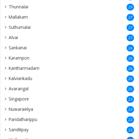
Thunnalai
29
Mallakam
27
Suthumalai
27
Alvai
27
Sankanai
26
Karampon
26
Kantharmadam
26
Kalviankadu
25
Avarangal
25
Singapore
23
Nuwaraeliya
23
Pandatharippu
22
Sandilipay
22