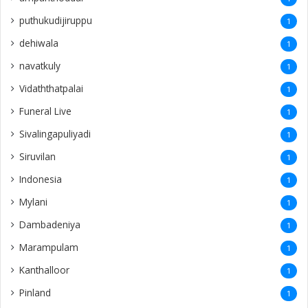
puthukudijiruppu
1
dehiwala
1
navatkuly
1
Vidaththatpalai
1
Funeral Live
1
Sivalingapuliyadi
1
Siruvilan
1
Indonesia
1
Mylani
1
Dambadeniya
1
Marampulam
1
Kanthalloor
1
Pinland
1