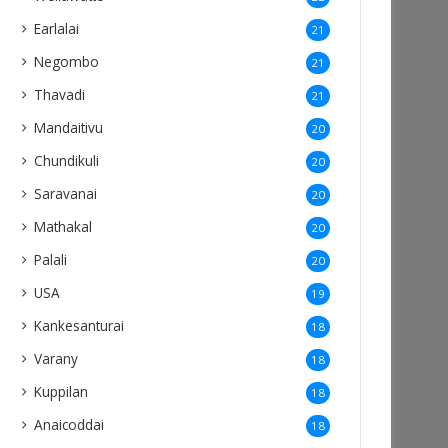
Earlalai
21
Negombo
21
Thavadi
21
Mandaitivu
20
Chundikuli
20
Saravanai
20
Mathakal
20
Palali
20
USA
19
Kankesanturai
18
Varany
18
Kuppilan
18
Anaicoddai
18