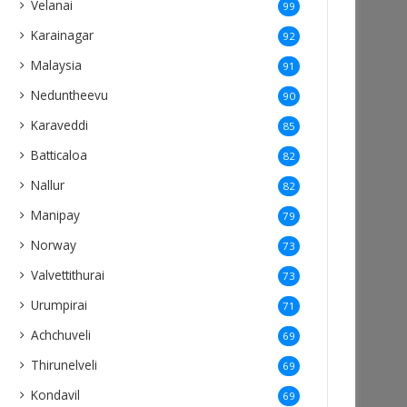
Velanai
99
Karainagar
92
Malaysia
91
Neduntheevu
90
Karaveddi
85
Batticaloa
82
Nallur
82
Manipay
79
Norway
73
Valvettithurai
73
Urumpirai
71
Achchuveli
69
Thirunelveli
69
Kondavil
69