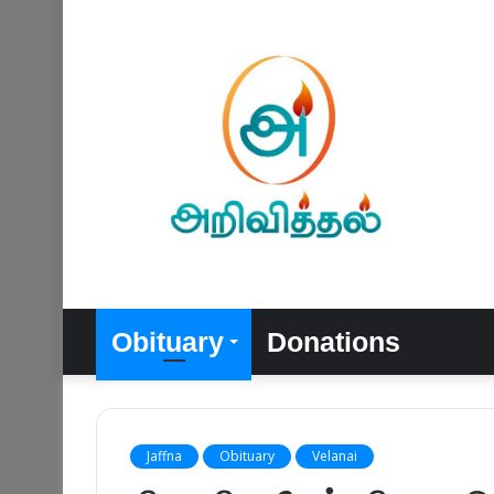
Obituary
Donations
Jaffna
Obituary
Velanai