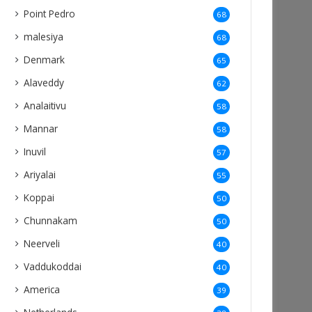
Point Pedro
68
malesiya
68
Denmark
65
Alaveddy
62
Analaitivu
58
Mannar
58
Inuvil
57
Ariyalai
55
Koppai
50
Chunnakam
50
Neerveli
40
Vaddukoddai
40
America
39