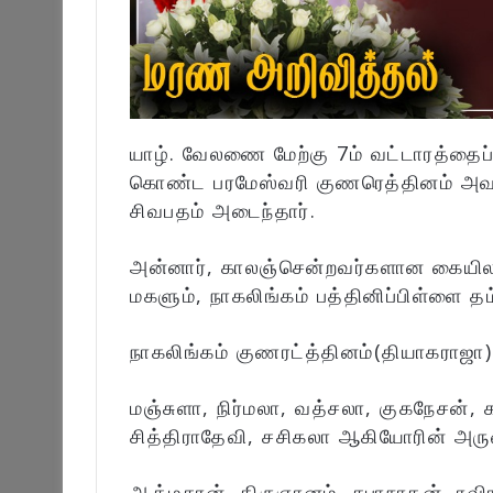
யாழ். வேலணை மேற்கு 7ம் வட்டாரத்தைப் 
கொண்ட பரமேஸ்வரி குணரெத்தினம் அவர
சிவபதம் அடைந்தார்.
அன்னார், காலஞ்சென்றவர்களான கையிலா
மகளும், நாகலிங்கம் பத்தினிப்பிள்ளை 
நாகலிங்கம் குணரட்த்தினம்(தியாகராஜா)
மஞ்சுளா, நிர்மலா, வத்சலா, குகநேசன்,
சித்திராதேவி, சசிகலா ஆகியோரின் அரு
ஆத்மசரன், திருஞானம், சபாநாதன், ரவிர