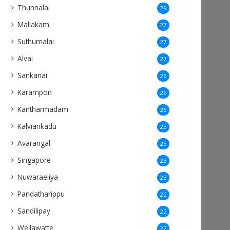
Thunnalai
29
Mallakam
27
Suthumalai
27
Alvai
27
Sankanai
26
Karampon
26
Kantharmadam
26
Kalviankadu
25
Avarangal
25
Singapore
23
Nuwaraeliya
23
Pandatharippu
22
Sandilipay
22
Wellawatte
22