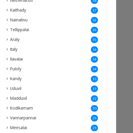
Netherlands
38
Kaithady
37
Nainativu
36
Tellippalai
36
Araly
35
Italy
34
Ilavalai
34
Puloly
34
Kandy
33
Uduvil
33
Madduvil
32
Kodikamam
30
Vannarpannai
29
Meesalai
29