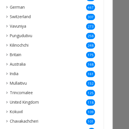
German
467
Switzerland
307
Vavuniya
273
Pungudutivu
258
Kilinochchi
248
Britain
175
Australia
168
India
161
Mullaitivu
152
Trincomalee
125
United Kingdom
118
Kokuvil
109
Chavakachcheri
101