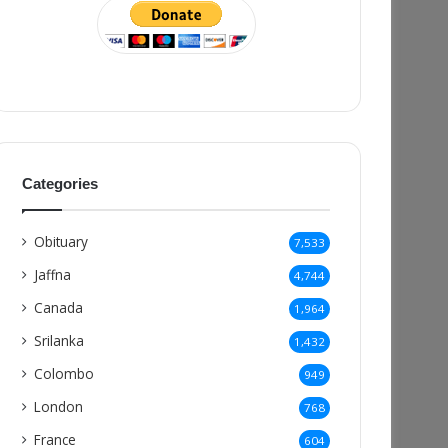
Categories
Obituary
7,533
Jaffna
4,744
Canada
1,964
Srilanka
1,432
Colombo
949
London
768
France
604