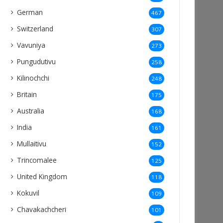
German
467
Switzerland
307
Vavuniya
273
Pungudutivu
258
Kilinochchi
248
Britain
175
Australia
168
India
161
Mullaitivu
152
Trincomalee
125
United Kingdom
118
Kokuvil
109
Chavakachcheri
101