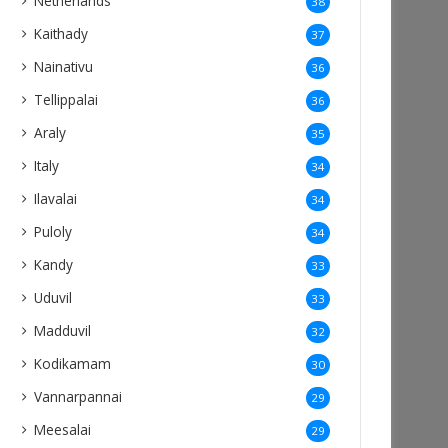
Netherlands
38
Kaithady
37
Nainativu
36
Tellippalai
36
Araly
35
Italy
34
Ilavalai
34
Puloly
34
Kandy
33
Uduvil
33
Madduvil
32
Kodikamam
30
Vannarpannai
29
Meesalai
29