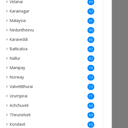
Velanai
99
Karainagar
92
Malaysia
91
Neduntheevu
90
Karaveddi
85
Batticaloa
82
Nallur
82
Manipay
79
Norway
73
Valvettithurai
73
Urumpirai
71
Achchuveli
69
Thirunelveli
69
Kondavil
69