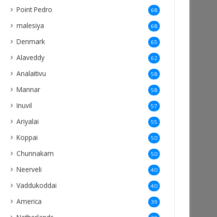
Point Pedro
68
malesiya
68
Denmark
65
Alaveddy
62
Analaitivu
58
Mannar
58
Inuvil
57
Ariyalai
55
Koppai
50
Chunnakam
50
Neerveli
40
Vaddukoddai
40
America
39