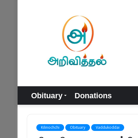
Obituary
Donations
Kilinochchi
Obituary
Vaddukoddai