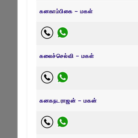
கனகாம்பிகை – மகள்
கலைச்செல்வி – மகள்
கனகநடராஜன் – மகன்