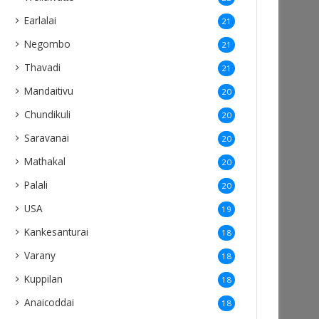
Earlalai
21
Negombo
21
Thavadi
21
Mandaitivu
20
Chundikuli
20
Saravanai
20
Mathakal
20
Palali
20
USA
19
Kankesanturai
18
Varany
18
Kuppilan
18
Anaicoddai
18