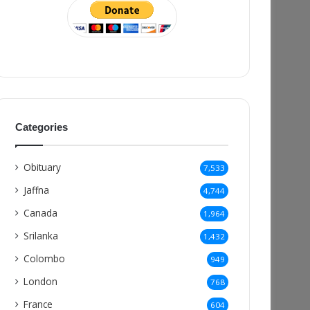
Categories
Obituary
7,533
Jaffna
4,744
Canada
1,964
Srilanka
1,432
Colombo
949
London
768
France
604