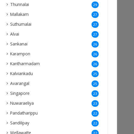
Thunnalai
29
Mallakam
27
Suthumalai
27
Alvai
27
Sankanai
26
Karampon
26
Kantharmadam
26
Kalviankadu
25
Avarangal
25
Singapore
23
Nuwaraeliya
23
Pandatharippu
22
Sandilipay
22
Wellawatte
22