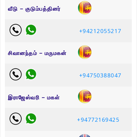
வீடு – குடும்பத்தினர்
+94212055217
சிவானந்தம் – மருமகன்
+94750388047
இராஜேஸ்வரி – மகள்
+94772169425