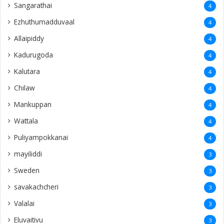
Sangarathai
4
Ezhuthumadduvaal
4
Allaipiddy
4
Kadurugoda
4
Kalutara
4
Chilaw
4
Mankuppan
4
Wattala
4
Puliyampokkanai
4
mayiliddi
3
Sweden
3
savakachcheri
3
Valalai
3
Eluvaitivu
3