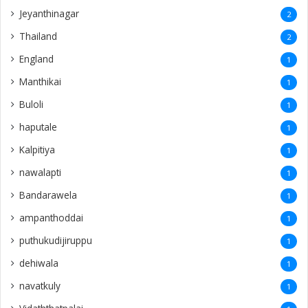
Jeyanthinagar
2
Thailand
2
England
1
Manthikai
1
Buloli
1
haputale
1
Kalpitiya
1
nawalapti
1
Bandarawela
1
ampanthoddai
1
puthukudijiruppu
1
dehiwala
1
navatkuly
1