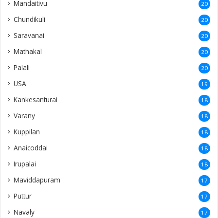
Mandaitivu
20
Chundikuli
20
Saravanai
20
Mathakal
20
Palali
20
USA
19
Kankesanturai
18
Varany
18
Kuppilan
18
Anaicoddai
18
Irupalai
18
Maviddapuram
17
Puttur
17
Navaly
17