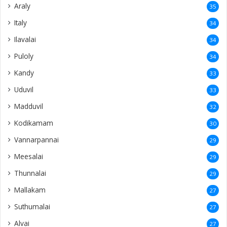
Araly
35
Italy
34
Ilavalai
34
Puloly
34
Kandy
33
Uduvil
33
Madduvil
32
Kodikamam
30
Vannarpannai
29
Meesalai
29
Thunnalai
29
Mallakam
27
Suthumalai
27
Alvai
27