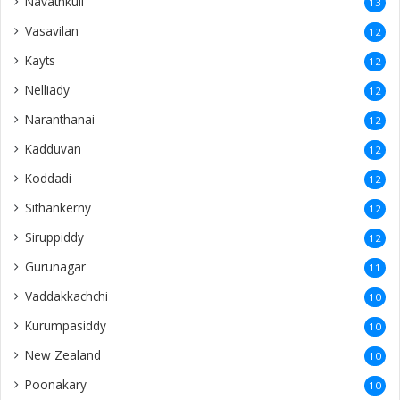
Navathkuli
13
Vasavilan
12
Kayts
12
Nelliady
12
Naranthanai
12
Kadduvan
12
Koddadi
12
Sithankerny
12
Siruppiddy
12
Gurunagar
11
Vaddakkachchi
10
Kurumpasiddy
10
New Zealand
10
Poonakary
10