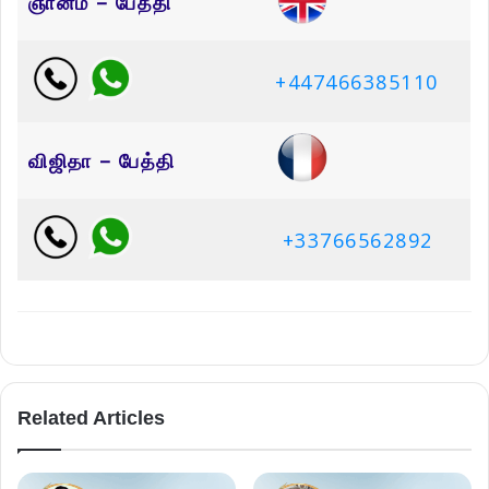
ஞானம் – பேத்தி
+447466385110
விஜிதா – பேத்தி
+33766562892
Related Articles