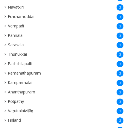
Navatkiri
3
Echchamoddai
3
Vempadi
3
Pannalai
3
Sarasalai
3
Thunukkai
3
Pachchilapalli
3
Ramanathapuram
3
Kamparmalai
3
Ananthapuram
3
‎Potpathy
3
Vaṟuttalaiviḷāṉ
3
Finland
2