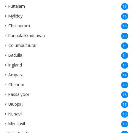
Puttalam
16
Myliddy
16
Chulipuram
16
Punnalaikkadduvan
16
Columbuthurai
14
Badulla
14
Ingland
14
Ampara
14
Chennai
13
Passaiyoor
13
Uṭuppiṭṭi
13
Nunavil
13
Mirusuvil
13