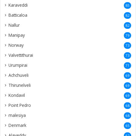
Karaveddi
85
Batticaloa
82
Nallur
82
Manipay
79
Norway
73
Valvettithurai
73
Urumpirai
71
Achchuveli
69
Thirunelveli
69
Kondavil
69
Point Pedro
68
malesiya
68
Denmark
65
Alaveddy
62