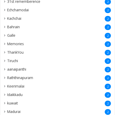
31st rememberence
2
Echchamodai
2
Kachchai
2
Bahrain
2
Galle
2
Memories
2
ThankYou
2
Tiruchi
2
aanaipanthi
2
Raththinapuram
2
Keerimalai
2
Idaikkadu
2
kuwait
2
Madurai
2