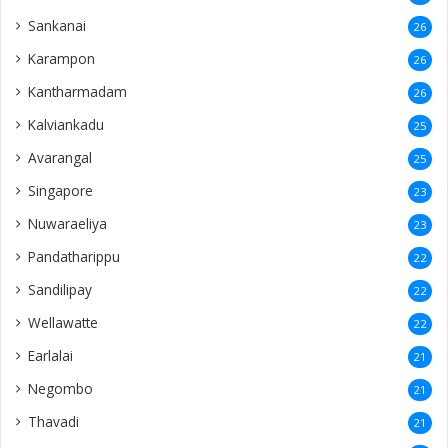
Sankanai
26
Karampon
26
Kantharmadam
26
Kalviankadu
25
Avarangal
25
Singapore
23
Nuwaraeliya
23
Pandatharippu
22
Sandilipay
22
Wellawatte
22
Earlalai
21
Negombo
21
Thavadi
21