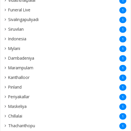
Vidaththatpalai
1
Funeral Live
1
Sivalingapuliyadi
1
Siruvilan
1
Indonesia
1
Mylani
1
Dambadeniya
1
Marampulam
1
Kanthalloor
1
Pinland
1
Periyakallar
1
Maskeliya
1
Chillalai
1
Thachanthopu
1