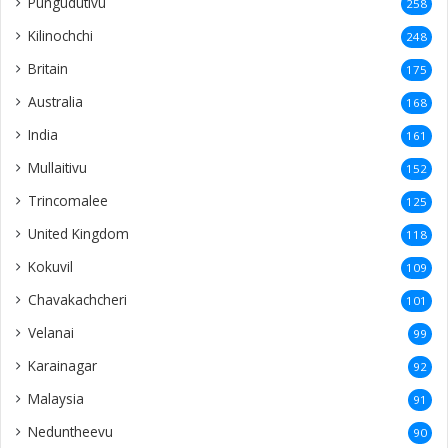
Pungudutivu
258
Kilinochchi
248
Britain
175
Australia
168
India
161
Mullaitivu
152
Trincomalee
125
United Kingdom
118
Kokuvil
109
Chavakachcheri
101
Velanai
99
Karainagar
92
Malaysia
91
Neduntheevu
90