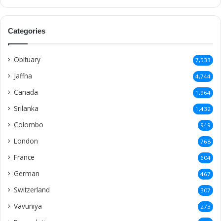
Categories
Obituary
7,533
Jaffna
4,744
Canada
1,964
Srilanka
1,432
Colombo
949
London
768
France
604
German
467
Switzerland
307
Vavuniya
273