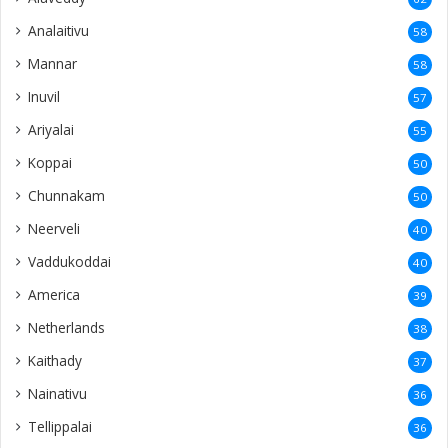
Analaitivu
58
Mannar
58
Inuvil
57
Ariyalai
55
Koppai
50
Chunnakam
50
Neerveli
40
Vaddukoddai
40
America
39
Netherlands
38
Kaithady
37
Nainativu
36
Tellippalai
36