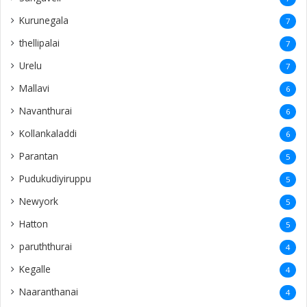
Kurunegala
7
thellipalai
7
Urelu
7
Mallavi
6
Navanthurai
6
Kollankaladdi
6
Parantan
5
Pudukudiyiruppu
5
Newyork
5
Hatton
5
paruththurai
4
Kegalle
4
Naaranthanai
4