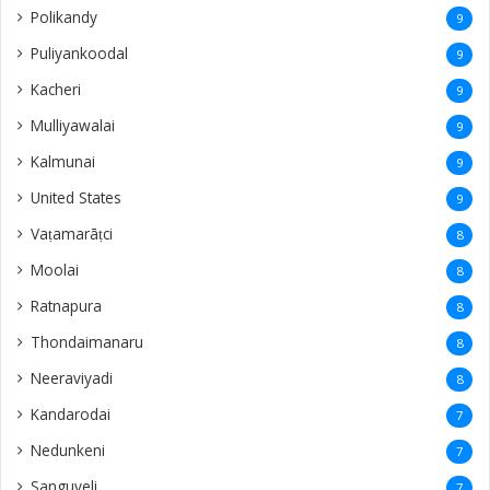
Polikandy
9
Puliyankoodal
9
Kacheri
9
Mulliyawalai
9
Kalmunai
9
United States
9
Vaṭamarāṭci
8
Moolai
8
Ratnapura
8
Thondaimanaru
8
Neeraviyadi
8
Kandarodai
7
Nedunkeni
7
Sanguveli
7