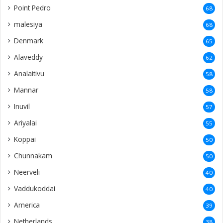
Point Pedro
68
malesiya
68
Denmark
65
Alaveddy
62
Analaitivu
58
Mannar
58
Inuvil
57
Ariyalai
55
Koppai
50
Chunnakam
50
Neerveli
40
Vaddukoddai
40
America
39
Netherlands
38