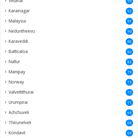
Velanai
99
Karainagar
92
Malaysia
91
Neduntheevu
90
Karaveddi
85
Batticaloa
82
Nallur
82
Manipay
79
Norway
73
Valvettithurai
73
Urumpirai
71
Achchuveli
69
Thirunelveli
69
Kondavil
69