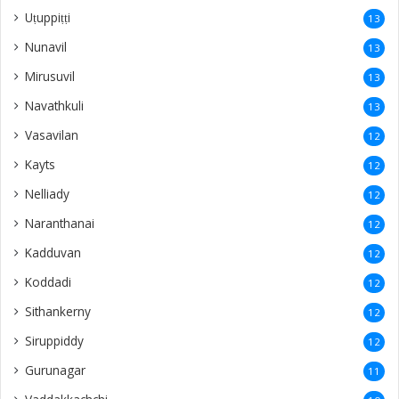
Uṭuppiṭṭi
13
Nunavil
13
Mirusuvil
13
Navathkuli
13
Vasavilan
12
Kayts
12
Nelliady
12
Naranthanai
12
Kadduvan
12
Koddadi
12
Sithankerny
12
Siruppiddy
12
Gurunagar
11