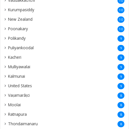
Vaddakkachchi
10
Kurumpasiddy
10
New Zealand
10
Poonakary
10
Polikandy
9
Puliyankoodal
9
Kacheri
9
Mulliyawalai
9
Kalmunai
9
United States
9
Vaṭamarāṭci
8
Moolai
8
Ratnapura
8
Thondaimanaru
8