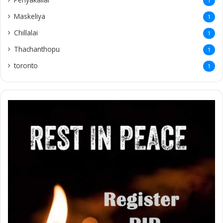
1
Maskeliya
1
Chillalai
1
Thachanthopu
1
toronto
1