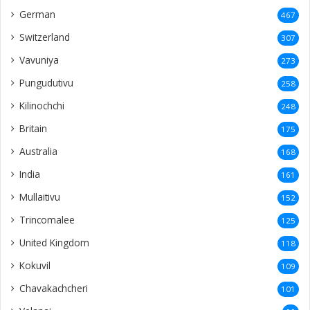
German
467
Switzerland
307
Vavuniya
273
Pungudutivu
258
Kilinochchi
248
Britain
175
Australia
168
India
161
Mullaitivu
152
Trincomalee
125
United Kingdom
118
Kokuvil
109
Chavakachcheri
101