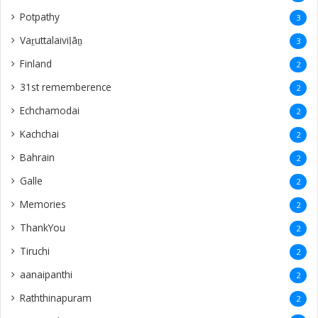
‎Potpathy
3
Vaṟuttalaiviḷāṉ
3
Finland
2
31st rememberence
2
Echchamodai
2
Kachchai
2
Bahrain
2
Galle
2
Memories
2
ThankYou
2
Tiruchi
2
aanaipanthi
2
Raththinapuram
2