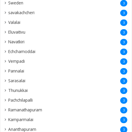
Sweden
3
savakachcheri
3
Valalai
3
Eluvaitivu
3
Navatkiri
3
Echchamoddai
3
Vempadi
3
Pannalai
3
Sarasalai
3
Thunukkai
3
Pachchilapalli
3
Ramanathapuram
3
Kamparmalai
3
Ananthapuram
3