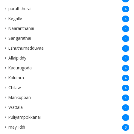
paruththurai
4
Kegalle
4
Naaranthanai
4
Sangarathai
4
Ezhuthumadduvaal
4
Allaipiddy
4
Kadurugoda
4
Kalutara
4
Chilaw
4
Mankuppan
4
Wattala
4
Puliyampokkanai
4
mayiliddi
3