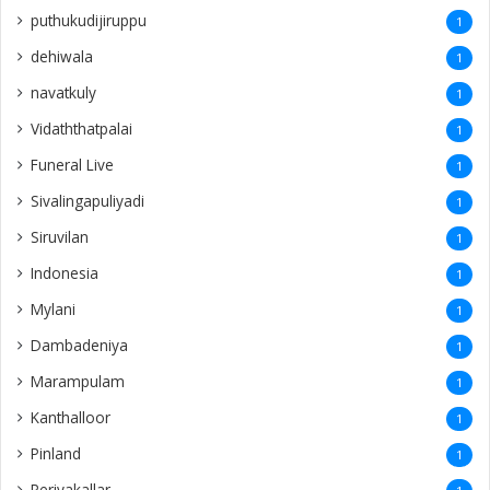
puthukudijiruppu
1
dehiwala
1
navatkuly
1
Vidaththatpalai
1
Funeral Live
1
Sivalingapuliyadi
1
Siruvilan
1
Indonesia
1
Mylani
1
Dambadeniya
1
Marampulam
1
Kanthalloor
1
Pinland
1
Periyakallar