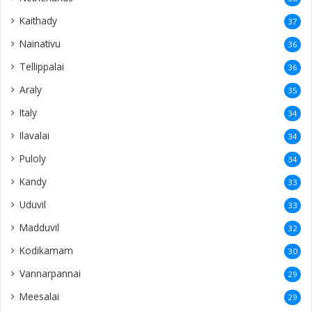
Kaithady
37
Nainativu
36
Tellippalai
36
Araly
35
Italy
34
Ilavalai
34
Puloly
34
Kandy
33
Uduvil
33
Madduvil
32
Kodikamam
30
Vannarpannai
29
Meesalai
29