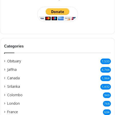
Categories
Obituary
7,533
Jaffna
4,744
Canada
1,964
Srilanka
1,432
Colombo
949
London
768
France
604