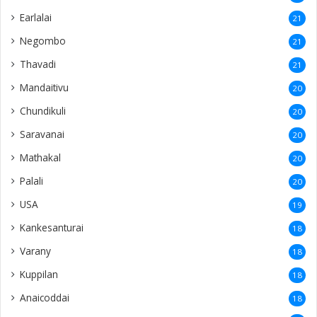
Earlalai
21
Negombo
21
Thavadi
21
Mandaitivu
20
Chundikuli
20
Saravanai
20
Mathakal
20
Palali
20
USA
19
Kankesanturai
18
Varany
18
Kuppilan
18
Anaicoddai
18