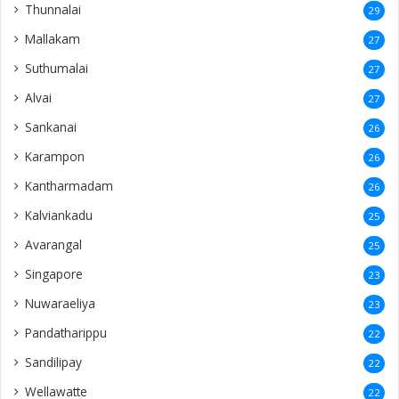
Thunnalai
29
Mallakam
27
Suthumalai
27
Alvai
27
Sankanai
26
Karampon
26
Kantharmadam
26
Kalviankadu
25
Avarangal
25
Singapore
23
Nuwaraeliya
23
Pandatharippu
22
Sandilipay
22
Wellawatte
22