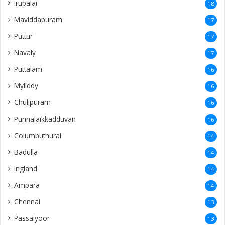
Irupalai
18
Maviddapuram
17
Puttur
17
Navaly
17
Puttalam
16
Myliddy
16
Chulipuram
16
Punnalaikkadduvan
16
Columbuthurai
14
Badulla
14
Ingland
14
Ampara
14
Chennai
13
Passaiyoor
13