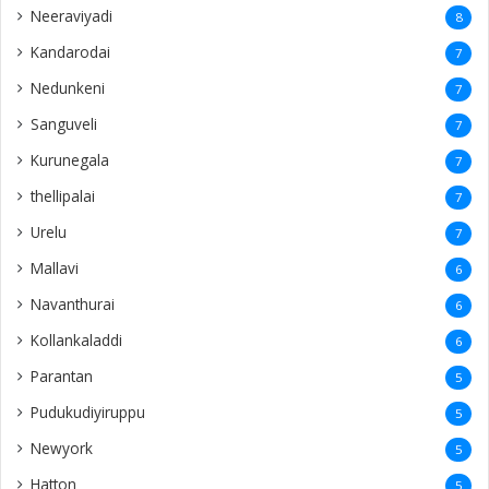
Neeraviyadi
8
Kandarodai
7
Nedunkeni
7
Sanguveli
7
Kurunegala
7
thellipalai
7
Urelu
7
Mallavi
6
Navanthurai
6
Kollankaladdi
6
Parantan
5
Pudukudiyiruppu
5
Newyork
5
Hatton
5