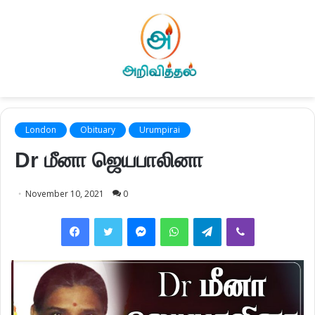
London
Obituary
Urumpirai
Dr மீனா ஜெயபாலினா
November 10, 2021
0
Facebook
Twitter
Messenger
WhatsApp
Telegram
Viber