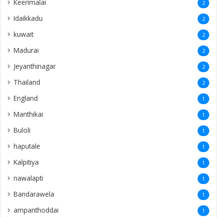
Keerimalai
2
Idaikkadu
2
kuwait
2
Madurai
2
Jeyanthinagar
2
Thailand
2
England
1
Manthikai
1
Buloli
1
haputale
1
Kalpitiya
1
nawalapti
1
Bandarawela
1
ampanthoddai
1