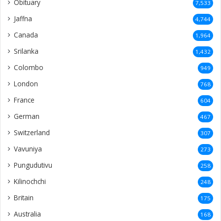
Obituary
7,533
Jaffna
4,744
Canada
1,964
Srilanka
1,432
Colombo
949
London
768
France
604
German
467
Switzerland
307
Vavuniya
273
Pungudutivu
258
Kilinochchi
248
Britain
175
Australia
168