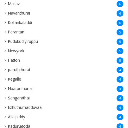
Mallavi
6
Navanthurai
6
Kollankaladdi
6
Parantan
5
Pudukudiyiruppu
5
Newyork
5
Hatton
5
paruththurai
4
Kegalle
4
Naaranthanai
4
Sangarathai
4
Ezhuthumadduvaal
4
Allaipiddy
4
Kadurugoda
4