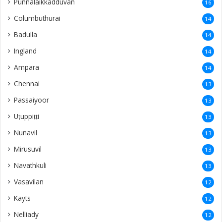
Punnalaikkadduvan
16
Columbuthurai
14
Badulla
14
Ingland
14
Ampara
14
Chennai
13
Passaiyoor
13
Uṭuppiṭṭi
13
Nunavil
13
Mirusuvil
13
Navathkuli
13
Vasavilan
12
Kayts
12
Nelliady
12