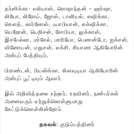
தர்ஸிக்கா- எலியாஸ், ரொஷாந்தன் – ஹர்ஷா,
லியோ, லிரோய், ஜோஸ், டானியல், லஷிக்கா,
கெளத், கார்லோஸ், ஃபாபியான், லக்‌ஷிக்கா,
யெறோன், யெறிசன், சோபியா, லுக்காஸ்,
இசபேல்லா, மர்சேல், மாரியோ, பெனான்டோ, ஐக்சன்,
வினோயன், மதுசன், லக்சி, சியானா ஆகியோரின்
அன்புப் பேத்தியும்,
பிராண்டன், பியன்ங்கா, கிளவுடியா ஆகியோரின்
அன்புப் பூட்டியும் ஆவார்.
இவ் அறிவித்தலை உற்றார், உறவினர், நண்பர்கள்
அனைவரும் ஏற்றுக்கொள்ளுமாறு
கேட்டுக்கொள்கின்றோம்.
தகவல்:
குடும்பத்தினர்