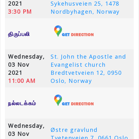
2021
Sykehusveien 25, 1478
3:30 PM
Nordbyhagen, Norway
திருப்பலி
Wednesday,
St. John the Apostle and
03 Nov
Evangelist church
2021
Bredtvetveien 12, 0950
11:00 AM
Oslo, Norway
நல்லடக்கம்
Wednesday,
Østre gravlund
03 Nov
Tvetenveien 7, 0661 Oslo,