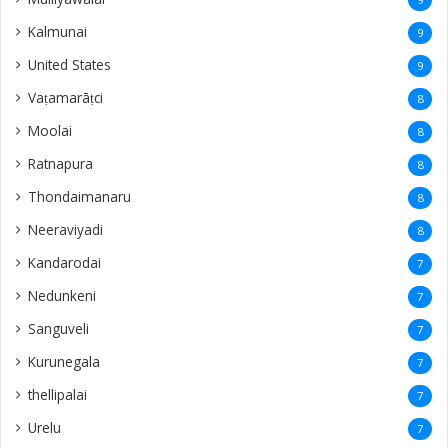
Kalmunai
9
United States
9
Vaṭamarāṭci
8
Moolai
8
Ratnapura
8
Thondaimanaru
8
Neeraviyadi
8
Kandarodai
7
Nedunkeni
7
Sanguveli
7
Kurunegala
7
thellipalai
7
Urelu
7