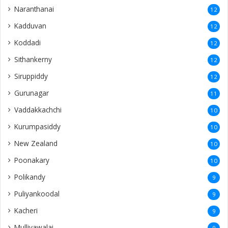
Naranthanai
12
Kadduvan
12
Koddadi
12
Sithankerny
12
Siruppiddy
12
Gurunagar
11
Vaddakkachchi
10
Kurumpasiddy
10
New Zealand
10
Poonakary
10
Polikandy
9
Puliyankoodal
9
Kacheri
9
Mulliyawalai
9