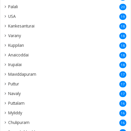
Palali
20
USA
19
Kankesanturai
18
Varany
18
Kuppilan
18
Anaicoddai
18
Irupalai
18
Maviddapuram
17
Puttur
17
Navaly
17
Puttalam
16
Myliddy
16
Chulipuram
16