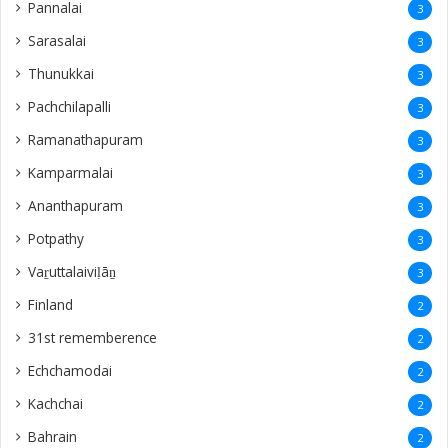
Pannalai
3
Sarasalai
3
Thunukkai
3
Pachchilapalli
3
Ramanathapuram
3
Kamparmalai
3
Ananthapuram
3
‎Potpathy
3
Vaṟuttalaiviḷāṉ
3
Finland
2
31st rememberence
2
Echchamodai
2
Kachchai
2
Bahrain
2