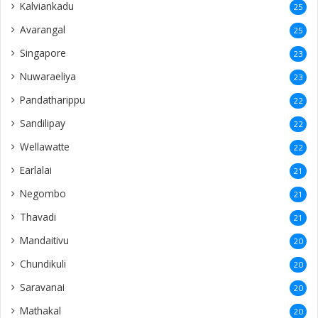
Kalviankadu
25
Avarangal
25
Singapore
23
Nuwaraeliya
23
Pandatharippu
22
Sandilipay
22
Wellawatte
22
Earlalai
21
Negombo
21
Thavadi
21
Mandaitivu
20
Chundikuli
20
Saravanai
20
Mathakal
20