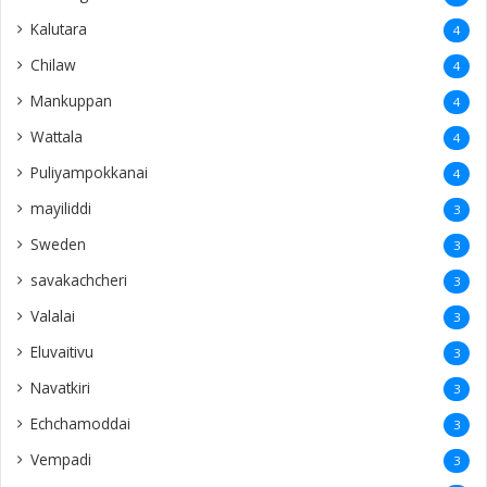
Kalutara
4
Chilaw
4
Mankuppan
4
Wattala
4
Puliyampokkanai
4
mayiliddi
3
Sweden
3
savakachcheri
3
Valalai
3
Eluvaitivu
3
Navatkiri
3
Echchamoddai
3
Vempadi
3