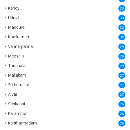
Kandy
33
Uduvil
33
Madduvil
32
Kodikamam
30
Vannarpannai
29
Meesalai
29
Thunnalai
29
Mallakam
27
Suthumalai
27
Alvai
27
Sankanai
26
Karampon
26
Kantharmadam
26