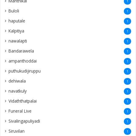
Manthikai
1
Buloli
1
haputale
1
Kalpitiya
1
nawalapti
1
Bandarawela
1
ampanthoddai
1
puthukudijiruppu
1
dehiwala
1
navatkuly
1
Vidaththatpalai
1
Funeral Live
1
Sivalingapuliyadi
1
Siruvilan
1