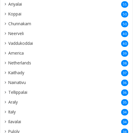
Ariyalai
55
Koppai
50
Chunnakam
50
Neerveli
40
Vaddukoddai
40
America
39
Netherlands
38
Kaithady
37
Nainativu
36
Tellippalai
36
Araly
35
Italy
34
Ilavalai
34
Puloly
34