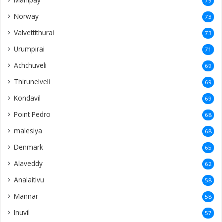
79
Norway
73
Valvettithurai
73
Urumpirai
71
Achchuveli
69
Thirunelveli
69
Kondavil
69
Point Pedro
68
malesiya
68
Denmark
65
Alaveddy
62
Analaitivu
58
Mannar
58
Inuvil
57