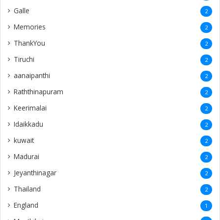
Galle
2
Memories
2
ThankYou
2
Tiruchi
2
aanaipanthi
2
Raththinapuram
2
Keerimalai
2
Idaikkadu
2
kuwait
2
Madurai
2
Jeyanthinagar
2
Thailand
2
England
1