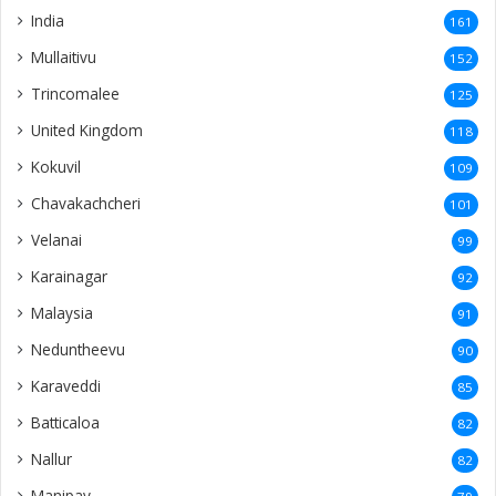
India
161
Mullaitivu
152
Trincomalee
125
United Kingdom
118
Kokuvil
109
Chavakachcheri
101
Velanai
99
Karainagar
92
Malaysia
91
Neduntheevu
90
Karaveddi
85
Batticaloa
82
Nallur
82
Manipay