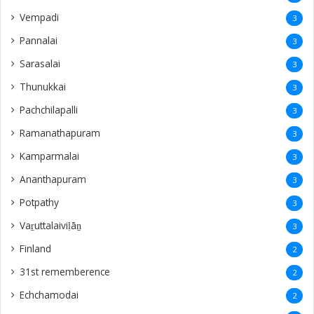
Vempadi
3
Pannalai
3
Sarasalai
3
Thunukkai
3
Pachchilapalli
3
Ramanathapuram
3
Kamparmalai
3
Ananthapuram
3
‎Potpathy
3
Vaṟuttalaiviḷāṉ
3
Finland
2
31st rememberence
2
Echchamodai
2