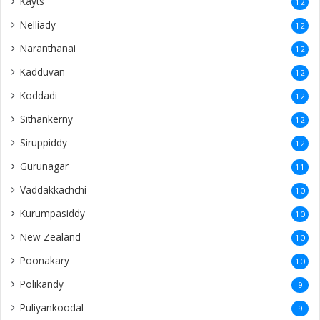
Kayts
12
Nelliady
12
Naranthanai
12
Kadduvan
12
Koddadi
12
Sithankerny
12
Siruppiddy
12
Gurunagar
11
Vaddakkachchi
10
Kurumpasiddy
10
New Zealand
10
Poonakary
10
Polikandy
9
Puliyankoodal
9