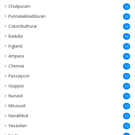
Chulipuram
16
Punnalaikkadduvan
16
Columbuthurai
14
Badulla
14
Ingland
14
Ampara
14
Chennai
13
Passaiyoor
13
Uṭuppiṭṭi
13
Nunavil
13
Mirusuvil
13
Navathkuli
13
Vasavilan
12