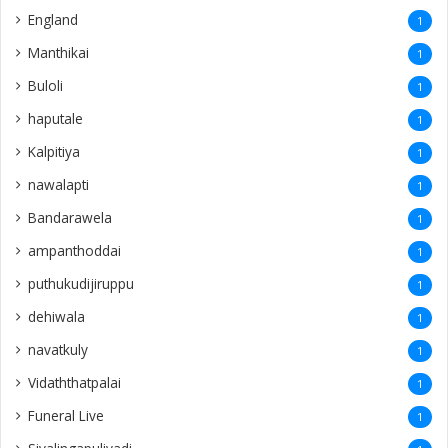
England
1
Manthikai
1
Buloli
1
haputale
1
Kalpitiya
1
nawalapti
1
Bandarawela
1
ampanthoddai
1
puthukudijiruppu
1
dehiwala
1
navatkuly
1
Vidaththatpalai
1
Funeral Live
1