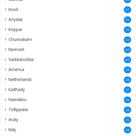
Inuvil
57
Ariyalai
55
Koppai
50
Chunnakam
50
Neerveli
40
Vaddukoddai
40
America
39
Netherlands
38
Kaithady
37
Nainativu
36
Tellippalai
36
Araly
35
Italy
34