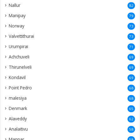
Nallur
82
Manipay
79
Norway
73
Valvettithurai
73
Urumpirai
71
Achchuveli
69
Thirunelveli
69
Kondavil
69
Point Pedro
68
malesiya
68
Denmark
65
Alaveddy
62
Analaitivu
58
Mannar
58