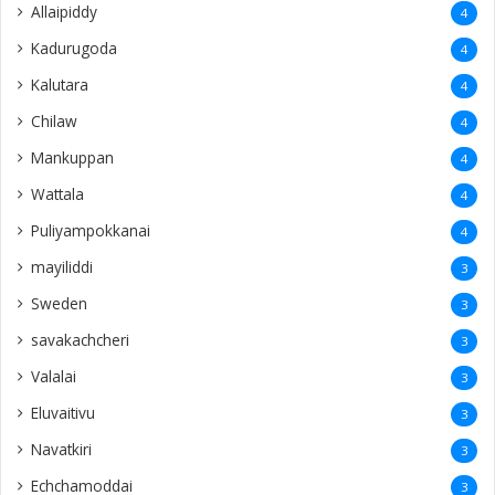
Allaipiddy
4
Kadurugoda
4
Kalutara
4
Chilaw
4
Mankuppan
4
Wattala
4
Puliyampokkanai
4
mayiliddi
3
Sweden
3
savakachcheri
3
Valalai
3
Eluvaitivu
3
Navatkiri
3
Echchamoddai
3