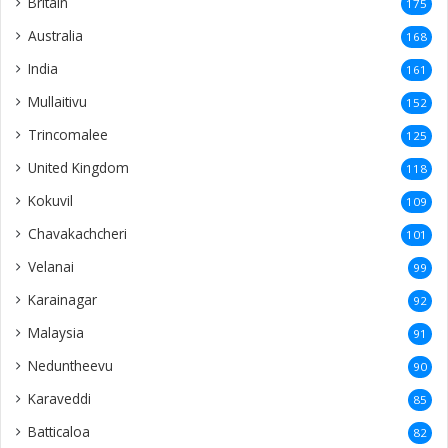
Britain
175
Australia
168
India
161
Mullaitivu
152
Trincomalee
125
United Kingdom
118
Kokuvil
109
Chavakachcheri
101
Velanai
99
Karainagar
92
Malaysia
91
Neduntheevu
90
Karaveddi
85
Batticaloa
82