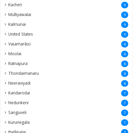
Kacheri
9
Mulliyawalai
9
Kalmunai
9
United States
9
Vaṭamarāṭci
8
Moolai
8
Ratnapura
8
Thondaimanaru
8
Neeraviyadi
8
Kandarodai
7
Nedunkeni
7
Sanguveli
7
Kurunegala
7
thellipalai
7