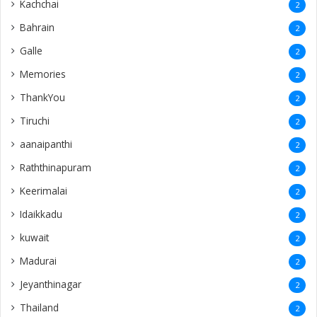
Kachchai
2
Bahrain
2
Galle
2
Memories
2
ThankYou
2
Tiruchi
2
aanaipanthi
2
Raththinapuram
2
Keerimalai
2
Idaikkadu
2
kuwait
2
Madurai
2
Jeyanthinagar
2
Thailand
2