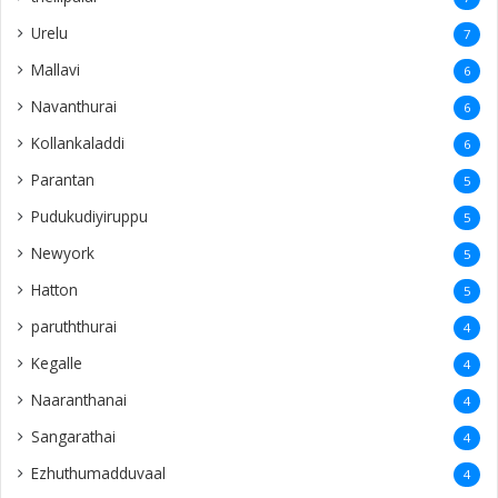
Urelu
7
Mallavi
6
Navanthurai
6
Kollankaladdi
6
Parantan
5
Pudukudiyiruppu
5
Newyork
5
Hatton
5
paruththurai
4
Kegalle
4
Naaranthanai
4
Sangarathai
4
Ezhuthumadduvaal
4