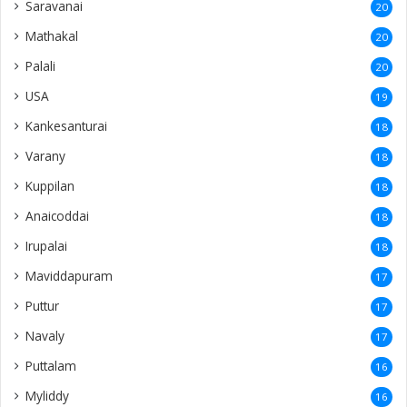
Saravanai
20
Mathakal
20
Palali
20
USA
19
Kankesanturai
18
Varany
18
Kuppilan
18
Anaicoddai
18
Irupalai
18
Maviddapuram
17
Puttur
17
Navaly
17
Puttalam
16
Myliddy
16