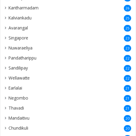
Kantharmadam
26
Kalviankadu
25
Avarangal
25
Singapore
23
Nuwaraeliya
23
Pandatharippu
22
Sandilipay
22
Wellawatte
22
Earlalai
21
Negombo
21
Thavadi
21
Mandaitivu
20
Chundikuli
20