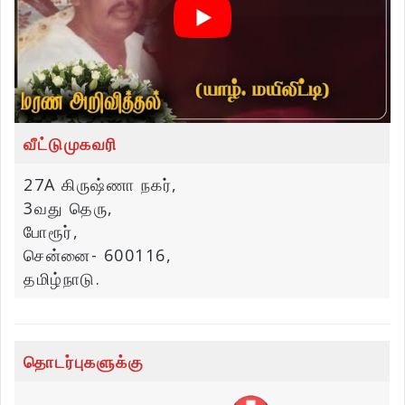
வீட்டுமுகவரி
27A கிருஷ்ணா நகர்,
3வது தெரு,
போரூர்,
சென்னை- 600116,
தமிழ்நாடு.
தொடர்புகளுக்கு