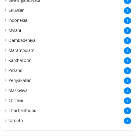
Sivalingapuliyadi
1
Siruvilan
1
Indonesia
1
Mylani
1
Dambadeniya
1
Marampulam
1
Kanthalloor
1
Pinland
1
Periyakallar
1
Maskeliya
1
Chillalai
1
Thachanthopu
1
toronto
1