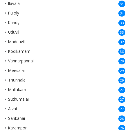
Ilavalai
34
Puloly
34
Kandy
33
Uduvil
33
Madduvil
32
Kodikamam
30
Vannarpannai
29
Meesalai
29
Thunnalai
29
Mallakam
27
Suthumalai
27
Alvai
27
Sankanai
26
Karampon
26