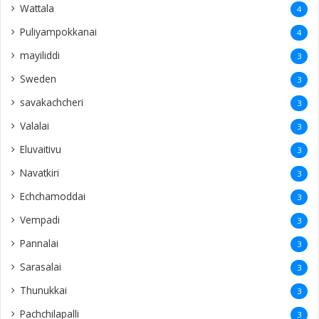
Wattala
4
Puliyampokkanai
4
mayiliddi
3
Sweden
3
savakachcheri
3
Valalai
3
Eluvaitivu
3
Navatkiri
3
Echchamoddai
3
Vempadi
3
Pannalai
3
Sarasalai
3
Thunukkai
3
Pachchilapalli
3