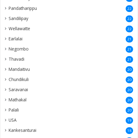
Pandatharippu
22
Sandilipay
22
Wellawatte
22
Earlalai
21
Negombo
21
Thavadi
21
Mandaitivu
20
Chundikuli
20
Saravanai
20
Mathakal
20
Palali
20
USA
19
Kankesanturai
18