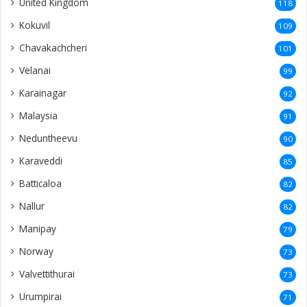
United Kingdom
118
Kokuvil
109
Chavakachcheri
101
Velanai
99
Karainagar
92
Malaysia
91
Neduntheevu
90
Karaveddi
85
Batticaloa
82
Nallur
82
Manipay
79
Norway
73
Valvettithurai
73
Urumpirai
71