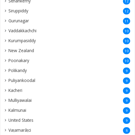
Sithankerny
12
Siruppiddy
12
Gurunagar
11
Vaddakkachchi
10
Kurumpasiddy
10
New Zealand
10
Poonakary
10
Polikandy
9
Puliyankoodal
9
Kacheri
9
Mulliyawalai
9
Kalmunai
9
United States
9
Vaṭamarāṭci
8