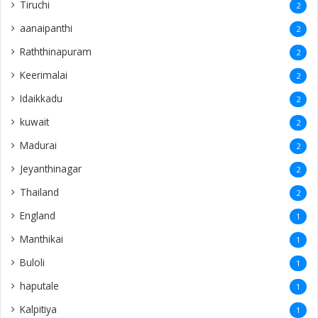
Tiruchi
2
aanaipanthi
2
Raththinapuram
2
Keerimalai
2
Idaikkadu
2
kuwait
2
Madurai
2
Jeyanthinagar
2
Thailand
2
England
1
Manthikai
1
Buloli
1
haputale
1
Kalpitiya
1