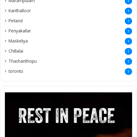
Marampulam
1
Kanthalloor
1
Pinland
1
Periyakallar
1
Maskeliya
1
Chillalai
1
Thachanthopu
1
toronto
1