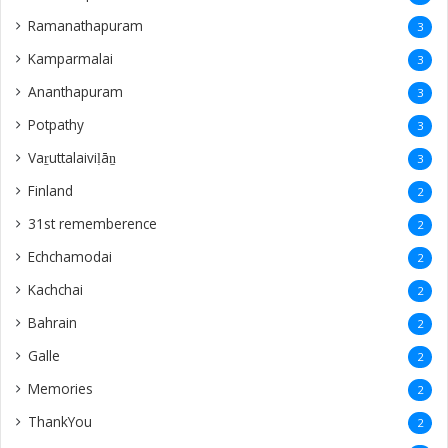
Ramanathapuram
3
Kamparmalai
3
Ananthapuram
3
‎Potpathy
3
Vaṟuttalaiviḷāṉ
3
Finland
2
31st rememberence
2
Echchamodai
2
Kachchai
2
Bahrain
2
Galle
2
Memories
2
ThankYou
2