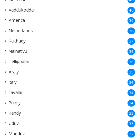
Vaddukoddai
40
America
39
Netherlands
38
Kaithady
37
Nainativu
36
Tellippalai
36
Araly
35
Italy
34
Ilavalai
34
Puloly
34
Kandy
33
Uduvil
33
Madduvil
32