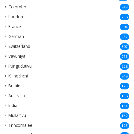
Colombo
949
London
768
France
604
German
467
Switzerland
307
Vavuniya
273
Pungudutivu
258
Kilinochchi
248
Britain
175
Australia
168
India
161
Mullaitivu
152
Trincomalee
125