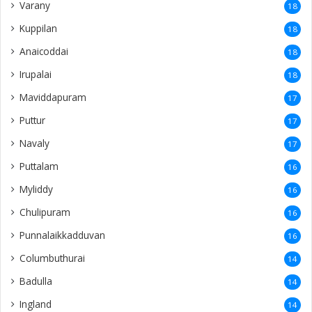
Varany
18
Kuppilan
18
Anaicoddai
18
Irupalai
18
Maviddapuram
17
Puttur
17
Navaly
17
Puttalam
16
Myliddy
16
Chulipuram
16
Punnalaikkadduvan
16
Columbuthurai
14
Badulla
14
Ingland
14