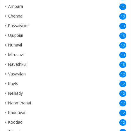
Ampara
14
Chennai
13
Passaiyoor
13
Uṭuppiṭṭi
13
Nunavil
13
Mirusuvil
13
Navathkuli
13
Vasavilan
12
Kayts
12
Nelliady
12
Naranthanai
12
Kadduvan
12
Koddadi
12