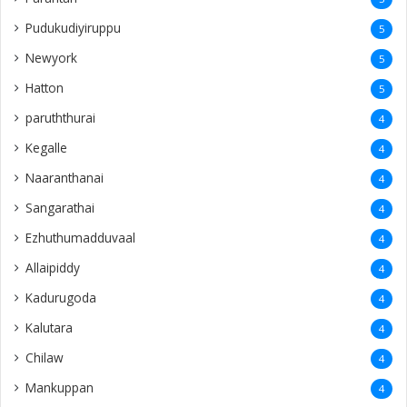
Pudukudiyiruppu
5
Newyork
5
Hatton
5
paruththurai
4
Kegalle
4
Naaranthanai
4
Sangarathai
4
Ezhuthumadduvaal
4
Allaipiddy
4
Kadurugoda
4
Kalutara
4
Chilaw
4
Mankuppan
4