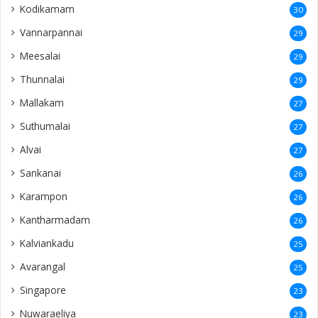
Kodikamam
30
Vannarpannai
29
Meesalai
29
Thunnalai
29
Mallakam
27
Suthumalai
27
Alvai
27
Sankanai
26
Karampon
26
Kantharmadam
26
Kalviankadu
25
Avarangal
25
Singapore
23
Nuwaraeliya
23