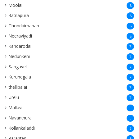
Moolai
8
Ratnapura
8
Thondaimanaru
8
Neeraviyadi
8
Kandarodai
7
Nedunkeni
7
Sanguveli
7
Kurunegala
7
thellipalai
7
Urelu
7
Mallavi
6
Navanthurai
6
Kollankaladdi
6
Parantan
5