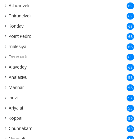
Achchuveli
69
Thirunelveli
69
Kondavil
69
Point Pedro
68
malesiya
68
Denmark
65
Alaveddy
62
Analaitivu
58
Mannar
58
Inuvil
57
Ariyalai
55
Koppai
50
Chunnakam
50
Neerveli
40