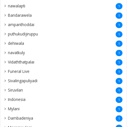
nawalapti
1
Bandarawela
1
ampanthoddai
1
puthukudijiruppu
1
dehiwala
1
navatkuly
1
Vidaththatpalai
1
Funeral Live
1
Sivalingapuliyadi
1
Siruvilan
1
Indonesia
1
Mylani
1
Dambadeniya
1