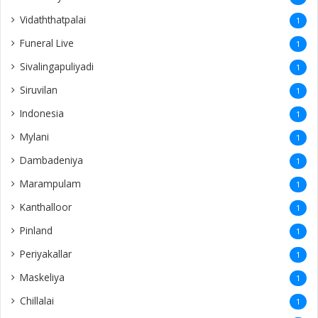
Vidaththatpalai
1
Funeral Live
1
Sivalingapuliyadi
1
Siruvilan
1
Indonesia
1
Mylani
1
Dambadeniya
1
Marampulam
1
Kanthalloor
1
Pinland
1
Periyakallar
1
Maskeliya
1
Chillalai
1