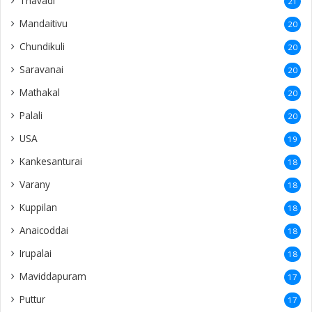
Thavadi
21
Mandaitivu
20
Chundikuli
20
Saravanai
20
Mathakal
20
Palali
20
USA
19
Kankesanturai
18
Varany
18
Kuppilan
18
Anaicoddai
18
Irupalai
18
Maviddapuram
17
Puttur
17