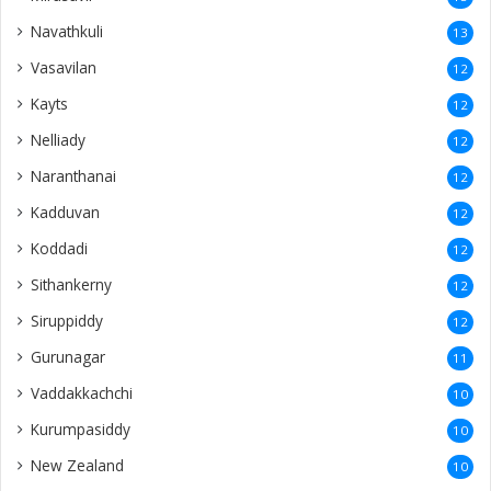
Navathkuli
13
Vasavilan
12
Kayts
12
Nelliady
12
Naranthanai
12
Kadduvan
12
Koddadi
12
Sithankerny
12
Siruppiddy
12
Gurunagar
11
Vaddakkachchi
10
Kurumpasiddy
10
New Zealand
10