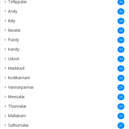
Tellippalai
36
Araly
35
Italy
34
Ilavalai
34
Puloly
34
Kandy
33
Uduvil
33
Madduvil
32
Kodikamam
30
Vannarpannai
29
Meesalai
29
Thunnalai
29
Mallakam
27
Suthumalai
27