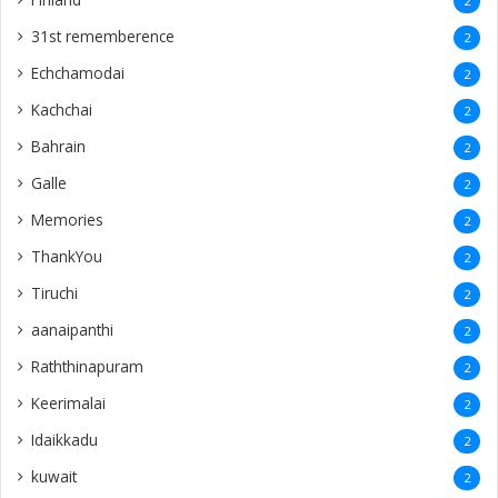
2
31st rememberence
2
Echchamodai
2
Kachchai
2
Bahrain
2
Galle
2
Memories
2
ThankYou
2
Tiruchi
2
aanaipanthi
2
Raththinapuram
2
Keerimalai
2
Idaikkadu
2
kuwait
2