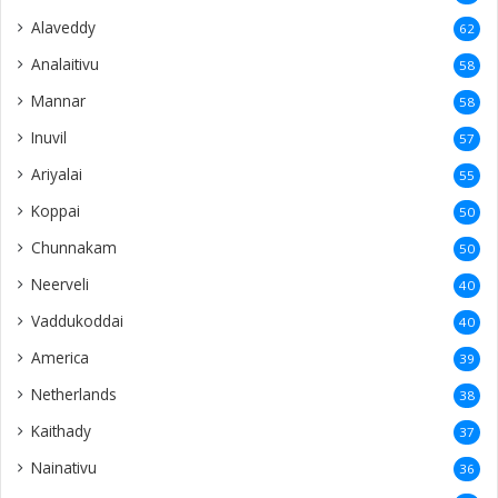
Alaveddy
62
Analaitivu
58
Mannar
58
Inuvil
57
Ariyalai
55
Koppai
50
Chunnakam
50
Neerveli
40
Vaddukoddai
40
America
39
Netherlands
38
Kaithady
37
Nainativu
36