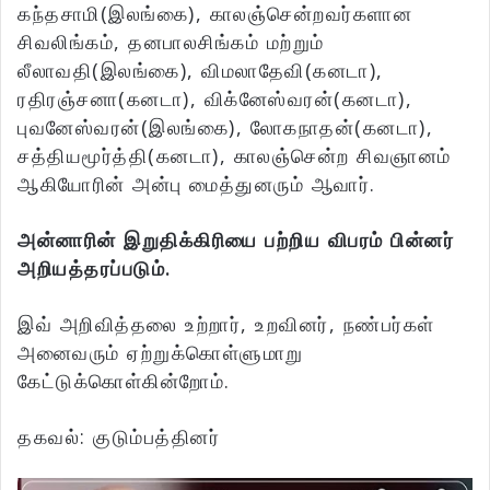
கந்தசாமி(இலங்கை), காலஞ்சென்றவர்களான
சிவலிங்கம், தனபாலசிங்கம் மற்றும்
லீலாவதி(இலங்கை), விமலாதேவி(கனடா),
ரதிரஞ்சனா(கனடா), விக்னேஸ்வரன்(கனடா),
புவனேஸ்வரன்(இலங்கை), லோகநாதன்(கனடா),
சத்தியமூர்த்தி(கனடா), காலஞ்சென்ற சிவஞானம்
ஆகியோரின் அன்பு மைத்துனரும் ஆவார்.
அன்னாரின் இறுதிக்கிரியை பற்றிய விபரம் பின்னர்
அறியத்தரப்படும்.
இவ் அறிவித்தலை உற்றார், உறவினர், நண்பர்கள்
அனைவரும் ஏற்றுக்கொள்ளுமாறு
கேட்டுக்கொள்கின்றோம்.
தகவல்: குடும்பத்தினர்