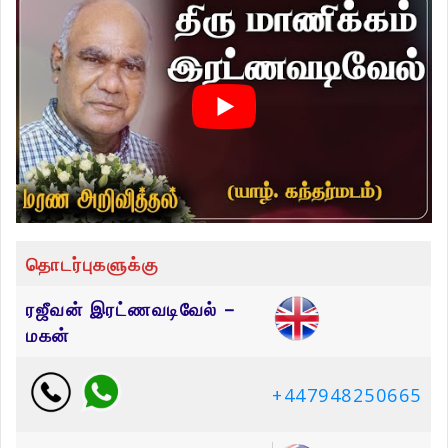
தொடர்புகளுக்கு
ரஜீவன் இரட்ணவடிவேல் –
மகன்
+447948250665