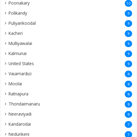
Poonakary
10
Polikandy
9
Puliyankoodal
9
Kacheri
9
Mulliyawalai
9
Kalmunai
9
United States
9
Vaṭamarāṭci
8
Moolai
8
Ratnapura
8
Thondaimanaru
8
Neeraviyadi
8
Kandarodai
7
Nedunkeni
7