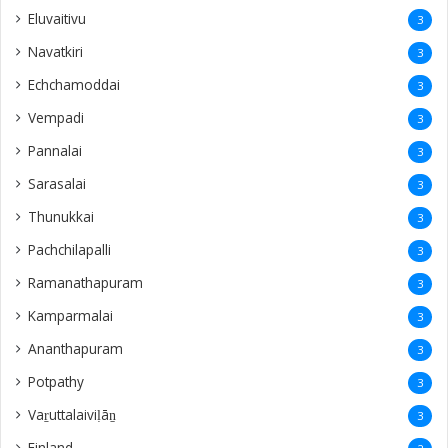
Eluvaitivu
3
Navatkiri
3
Echchamoddai
3
Vempadi
3
Pannalai
3
Sarasalai
3
Thunukkai
3
Pachchilapalli
3
Ramanathapuram
3
Kamparmalai
3
Ananthapuram
3
‎Potpathy
3
Vaṟuttalaiviḷāṉ
3
Finland