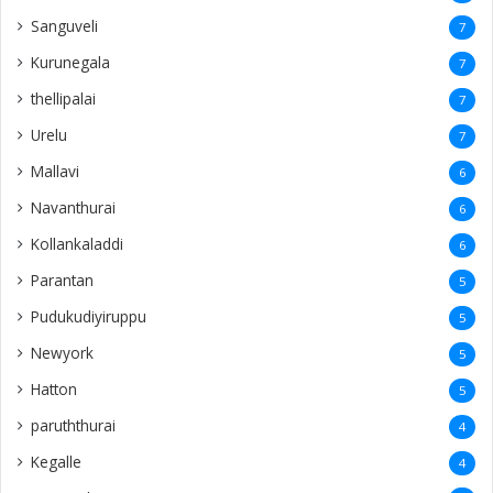
Sanguveli
7
Kurunegala
7
thellipalai
7
Urelu
7
Mallavi
6
Navanthurai
6
Kollankaladdi
6
Parantan
5
Pudukudiyiruppu
5
Newyork
5
Hatton
5
paruththurai
4
Kegalle
4