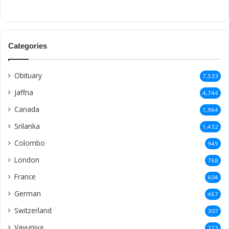
Categories
Obituary
7,533
Jaffna
4,744
Canada
1,964
Srilanka
1,432
Colombo
949
London
768
France
604
German
467
Switzerland
307
Vavuniya
273