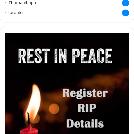
Thachanthopu
1
toronto
1