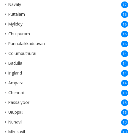
Navaly
17
Puttalam
16
Myliddy
16
Chulipuram
16
Punnalaikkadduvan
16
Columbuthurai
14
Badulla
14
Ingland
14
Ampara
14
Chennai
13
Passaiyoor
13
Uṭuppiṭṭi
13
Nunavil
13
Mirusuvil
13