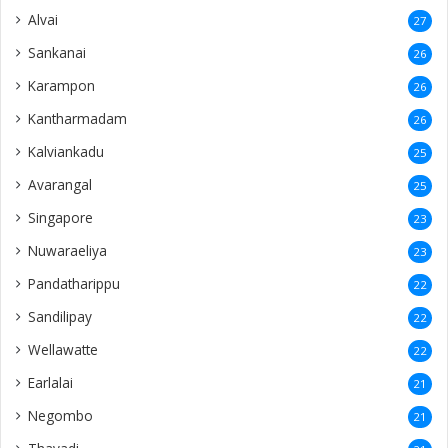
Alvai
27
Sankanai
26
Karampon
26
Kantharmadam
26
Kalviankadu
25
Avarangal
25
Singapore
23
Nuwaraeliya
23
Pandatharippu
22
Sandilipay
22
Wellawatte
22
Earlalai
21
Negombo
21