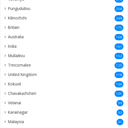
Pungudutivu
258
Kilinochchi
248
Britain
175
Australia
168
India
161
Mullaitivu
152
Trincomalee
125
United Kingdom
118
Kokuvil
109
Chavakachcheri
101
Velanai
99
Karainagar
92
Malaysia
91