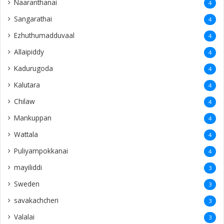
Naaranthanai
4
Sangarathai
4
Ezhuthumadduvaal
4
Allaipiddy
4
Kadurugoda
4
Kalutara
4
Chilaw
4
Mankuppan
4
Wattala
4
Puliyampokkanai
4
mayiliddi
3
Sweden
3
savakachcheri
3
Valalai
3