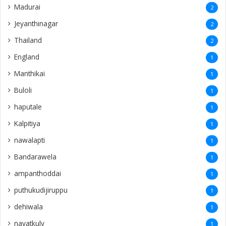
Madurai
2
Jeyanthinagar
2
Thailand
2
England
1
Manthikai
1
Buloli
1
haputale
1
Kalpitiya
1
nawalapti
1
Bandarawela
1
ampanthoddai
1
puthukudijiruppu
1
dehiwala
1
navatkuly
1