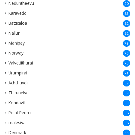
Neduntheevu
90
Karaveddi
85
Batticaloa
82
Nallur
82
Manipay
79
Norway
73
Valvettithurai
73
Urumpirai
71
Achchuveli
69
Thirunelveli
69
Kondavil
69
Point Pedro
68
malesiya
68
Denmark
65