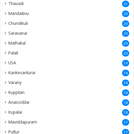
Thavadi
21
Mandaitivu
20
Chundikuli
20
Saravanai
20
Mathakal
20
Palali
20
USA
19
Kankesanturai
18
Varany
18
Kuppilan
18
Anaicoddai
18
Irupalai
18
Maviddapuram
17
Puttur
17