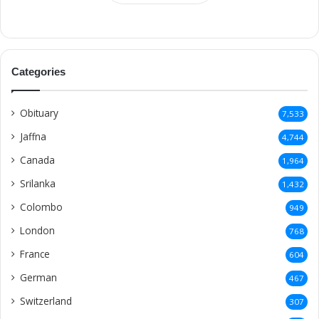
Categories
Obituary
7,533
Jaffna
4,744
Canada
1,964
Srilanka
1,432
Colombo
949
London
768
France
604
German
467
Switzerland
307