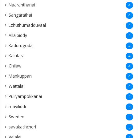
Naaranthanai
4
Sangarathai
4
Ezhuthumadduvaal
4
Allaipiddy
4
Kadurugoda
4
Kalutara
4
Chilaw
4
Mankuppan
4
Wattala
4
Puliyampokkanai
4
mayiliddi
3
Sweden
3
savakachcheri
3
Valalai
3