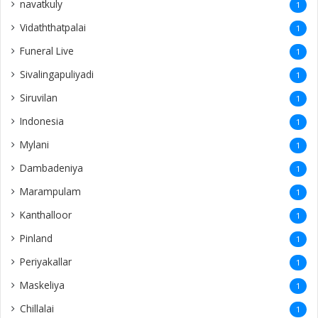
navatkuly
1
Vidaththatpalai
1
Funeral Live
1
Sivalingapuliyadi
1
Siruvilan
1
Indonesia
1
Mylani
1
Dambadeniya
1
Marampulam
1
Kanthalloor
1
Pinland
1
Periyakallar
1
Maskeliya
1
Chillalai
1