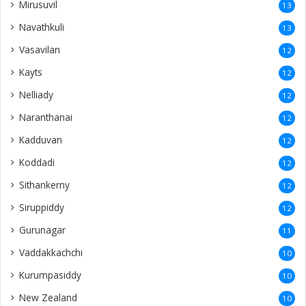
Mirusuvil
13
Navathkuli
13
Vasavilan
12
Kayts
12
Nelliady
12
Naranthanai
12
Kadduvan
12
Koddadi
12
Sithankerny
12
Siruppiddy
12
Gurunagar
11
Vaddakkachchi
10
Kurumpasiddy
10
New Zealand
10