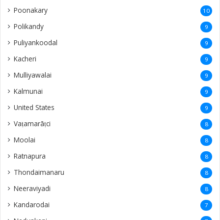
Poonakary
10
Polikandy
9
Puliyankoodal
9
Kacheri
9
Mulliyawalai
9
Kalmunai
9
United States
9
Vaṭamarāṭci
8
Moolai
8
Ratnapura
8
Thondaimanaru
8
Neeraviyadi
8
Kandarodai
7