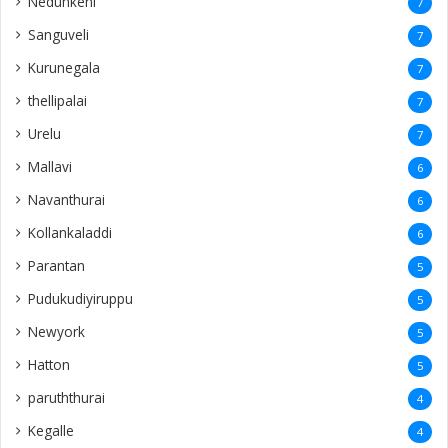
Nedunkeni
7
Sanguveli
7
Kurunegala
7
thellipalai
7
Urelu
7
Mallavi
6
Navanthurai
6
Kollankaladdi
6
Parantan
5
Pudukudiyiruppu
5
Newyork
5
Hatton
5
paruththurai
4
Kegalle
4