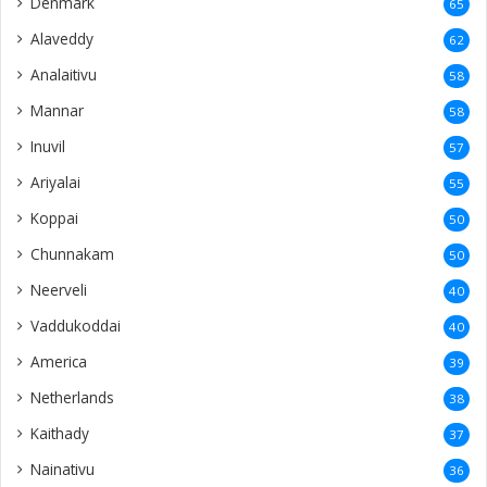
Denmark
65
Alaveddy
62
Analaitivu
58
Mannar
58
Inuvil
57
Ariyalai
55
Koppai
50
Chunnakam
50
Neerveli
40
Vaddukoddai
40
America
39
Netherlands
38
Kaithady
37
Nainativu
36