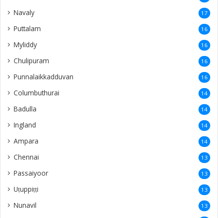
Navaly
17
Puttalam
16
Myliddy
16
Chulipuram
16
Punnalaikkadduvan
16
Columbuthurai
14
Badulla
14
Ingland
14
Ampara
14
Chennai
13
Passaiyoor
13
Uṭuppiṭṭi
13
Nunavil
13