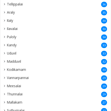
Tellippalai
36
Araly
35
Italy
34
Ilavalai
34
Puloly
34
Kandy
33
Uduvil
33
Madduvil
32
Kodikamam
30
Vannarpannai
29
Meesalai
29
Thunnalai
29
Mallakam
27
Suthumalai
27