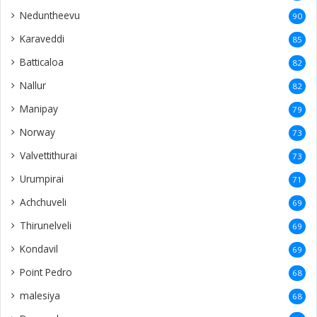
Neduntheevu
90
Karaveddi
85
Batticaloa
82
Nallur
82
Manipay
79
Norway
73
Valvettithurai
73
Urumpirai
71
Achchuveli
69
Thirunelveli
69
Kondavil
69
Point Pedro
68
malesiya
68