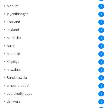
Madurai
2
Jeyanthinagar
2
Thailand
2
England
1
Manthikai
1
Buloli
1
haputale
1
Kalpitiya
1
nawalapti
1
Bandarawela
1
ampanthoddai
1
puthukudijiruppu
1
dehiwala
1