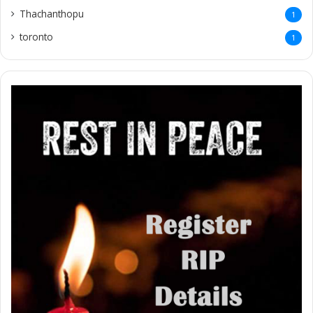
Thachanthopu
1
toronto
1