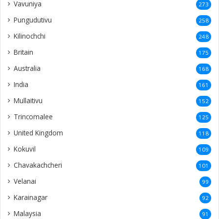
Vavuniya
273
Pungudutivu
258
Kilinochchi
248
Britain
175
Australia
168
India
161
Mullaitivu
152
Trincomalee
125
United Kingdom
118
Kokuvil
109
Chavakachcheri
101
Velanai
99
Karainagar
92
Malaysia
91