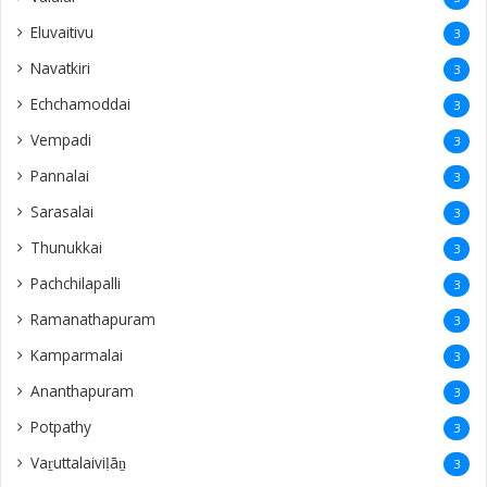
Eluvaitivu
3
Navatkiri
3
Echchamoddai
3
Vempadi
3
Pannalai
3
Sarasalai
3
Thunukkai
3
Pachchilapalli
3
Ramanathapuram
3
Kamparmalai
3
Ananthapuram
3
‎Potpathy
3
Vaṟuttalaiviḷāṉ
3