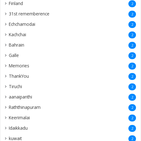
Finland
2
31st rememberence
2
Echchamodai
2
Kachchai
2
Bahrain
2
Galle
2
Memories
2
ThankYou
2
Tiruchi
2
aanaipanthi
2
Raththinapuram
2
Keerimalai
2
Idaikkadu
2
kuwait
2