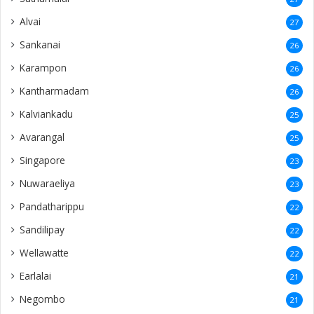
Alvai
27
Sankanai
26
Karampon
26
Kantharmadam
26
Kalviankadu
25
Avarangal
25
Singapore
23
Nuwaraeliya
23
Pandatharippu
22
Sandilipay
22
Wellawatte
22
Earlalai
21
Negombo
21