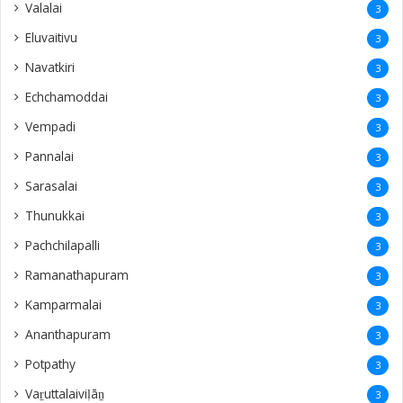
Valalai
3
Eluvaitivu
3
Navatkiri
3
Echchamoddai
3
Vempadi
3
Pannalai
3
Sarasalai
3
Thunukkai
3
Pachchilapalli
3
Ramanathapuram
3
Kamparmalai
3
Ananthapuram
3
‎Potpathy
3
Vaṟuttalaiviḷāṉ
3