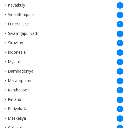
navatkuly
1
Vidaththatpalai
1
Funeral Live
1
Sivalingapuliyadi
1
Siruvilan
1
Indonesia
1
Mylani
1
Dambadeniya
1
Marampulam
1
Kanthalloor
1
Pinland
1
Periyakallar
1
Maskeliya
1
Chillalai
1