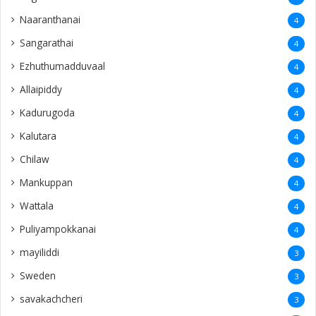
Naaranthanai
4
Sangarathai
4
Ezhuthumadduvaal
4
Allaipiddy
4
Kadurugoda
4
Kalutara
4
Chilaw
4
Mankuppan
4
Wattala
4
Puliyampokkanai
4
mayiliddi
3
Sweden
3
savakachcheri
3