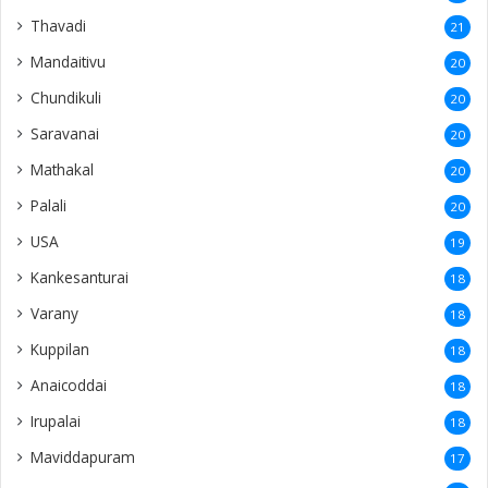
Thavadi
21
Mandaitivu
20
Chundikuli
20
Saravanai
20
Mathakal
20
Palali
20
USA
19
Kankesanturai
18
Varany
18
Kuppilan
18
Anaicoddai
18
Irupalai
18
Maviddapuram
17