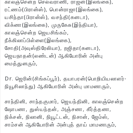
காலஞ்சென்ற செல்வராணி, ராஜன்(இலங்கை),
ரட்ணம்(பிரான்ஸ்), பொன்ராஜா(இலங்கை),
யசிந்தா(பிரான்ஸ்), வசந்தி(கனடா),
விக்னா(இலங்கை), முருகேசு(இந்தியா),
காலஞ்சென்ற ஜெயசிங்கம்,
நீக்கிலாப்பிள்ளை(இலங்கை),
சோதி(அவுஸ்திரேலியா), றஜிதா(கனடா),
ஜெயநாதன்(லண்டன்) ஆகியோரின் அன்பு
மைத்துனரும்,
Dr. ஜெரின்(சிங்கப்பூர்), தயாபரன்(பொறியியலாளர்-
நியூசிலாந்து) ஆகியோரின் அன்பு மாமனாரும்,
சாந்தினி, சாந்தகுமார், ஜெயந்தினி, காலஞ்சென்ற
ஷோபனா, துஸ்யந்தன், அஞ்சனா, கீர்த்தனா,
நிக்சன், நிலானி, நியூட்டன், நிசான், ஜேம்ஸ்,
சாம்சன் ஆகியோரின் அன்புத் தாய் மாமனாரும்,