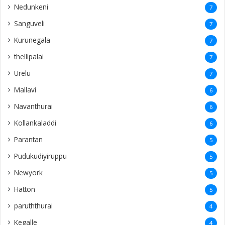
Nedunkeni
7
Sanguveli
7
Kurunegala
7
thellipalai
7
Urelu
7
Mallavi
6
Navanthurai
6
Kollankaladdi
6
Parantan
5
Pudukudiyiruppu
5
Newyork
5
Hatton
5
paruththurai
4
Kegalle
4