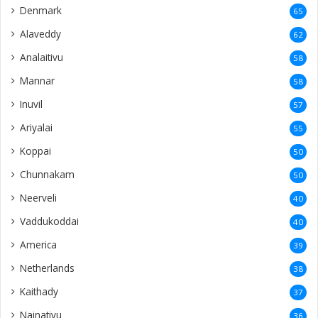
Denmark
65
Alaveddy
62
Analaitivu
58
Mannar
58
Inuvil
57
Ariyalai
55
Koppai
50
Chunnakam
50
Neerveli
40
Vaddukoddai
40
America
39
Netherlands
38
Kaithady
37
Nainativu
36