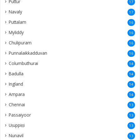
Puttur
17
Navaly
17
Puttalam
16
Myliddy
16
Chulipuram
16
Punnalaikkadduvan
16
Columbuthurai
14
Badulla
14
Ingland
14
Ampara
14
Chennai
13
Passaiyoor
13
Uṭuppiṭṭi
13
Nunavil
13