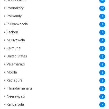
10
Poonakary
10
Polikandy
9
Puliyankoodal
9
Kacheri
9
Mulliyawalai
9
Kalmunai
9
United States
9
Vaṭamarāṭci
8
Moolai
8
Ratnapura
8
Thondaimanaru
8
Neeraviyadi
8
Kandarodai
7