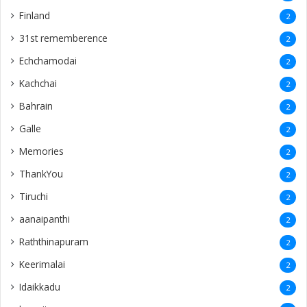
Finland
2
31st rememberence
2
Echchamodai
2
Kachchai
2
Bahrain
2
Galle
2
Memories
2
ThankYou
2
Tiruchi
2
aanaipanthi
2
Raththinapuram
2
Keerimalai
2
Idaikkadu
2