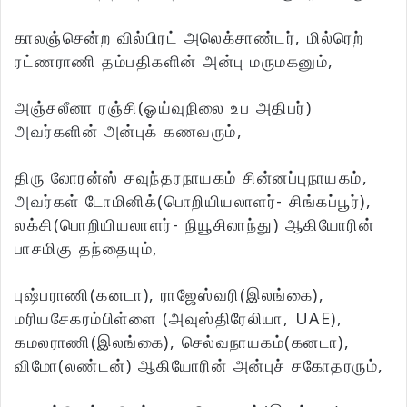
காலஞ்சென்ற வில்பிரட் அலெக்சாண்டர், மில்ரெற்
ரட்ணராணி தம்பதிகளின் அன்பு மருமகனும்,
அஞ்சலீனா ரஞ்சி(ஓய்வுநிலை உப அதிபர்)
அவர்களின் அன்புக் கணவரும்,
திரு லோரன்ஸ் சவுந்தரநாயகம் சின்னப்புநாயகம்,
அவர்கள் டோமினிக்(பொறியியலாளர்- சிங்கப்பூர்),
லக்சி(பொறியியலாளர்- நியூசிலாந்து) ஆகியோரின்
பாசமிகு தந்தையும்,
புஷ்பராணி(கனடா), ராஜேஸ்வரி(இலங்கை),
மரியசேகரம்பிள்ளை (அவுஸ்திரேலியா, UAE),
கமலராணி(இலங்கை), செல்வநாயகம்(கனடா),
விமோ(லண்டன்) ஆகியோரின் அன்புச் சகோதரரும்,