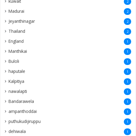
kuwait
2
Madurai
2
Jeyanthinagar
2
Thailand
2
England
1
Manthikai
1
Buloli
1
haputale
1
Kalpitiya
1
nawalapti
1
Bandarawela
1
ampanthoddai
1
puthukudijiruppu
1
dehiwala
1