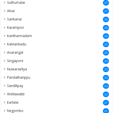
Suthumalai
27
Alvai
27
Sankanai
26
Karampon
26
Kantharmadam
26
Kalviankadu
25
Avarangal
25
Singapore
23
Nuwaraeliya
23
Pandatharippu
22
Sandilipay
22
Wellawatte
22
Earlalai
21
Negombo
21