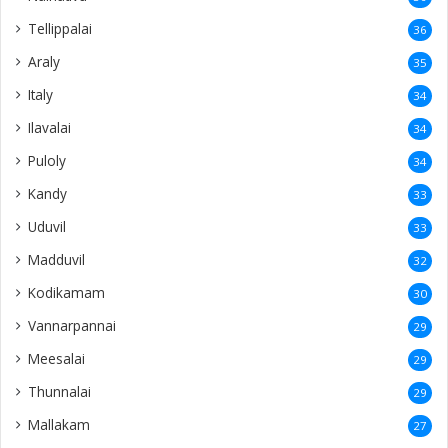
Tellippalai
36
Araly
35
Italy
34
Ilavalai
34
Puloly
34
Kandy
33
Uduvil
33
Madduvil
32
Kodikamam
30
Vannarpannai
29
Meesalai
29
Thunnalai
29
Mallakam
27