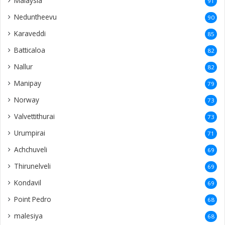
Malaysia
91
Neduntheevu
90
Karaveddi
85
Batticaloa
82
Nallur
82
Manipay
79
Norway
73
Valvettithurai
73
Urumpirai
71
Achchuveli
69
Thirunelveli
69
Kondavil
69
Point Pedro
68
malesiya
68