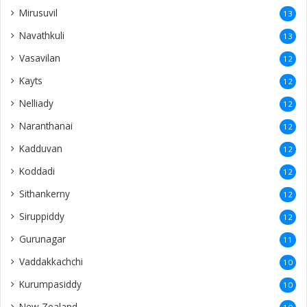
Mirusuvil
13
Navathkuli
13
Vasavilan
12
Kayts
12
Nelliady
12
Naranthanai
12
Kadduvan
12
Koddadi
12
Sithankerny
12
Siruppiddy
12
Gurunagar
11
Vaddakkachchi
10
Kurumpasiddy
10
New Zealand