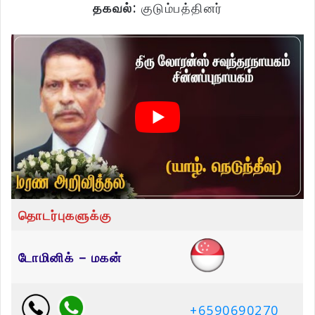
தகவல்:
குடும்பத்தினர்
தொடர்புகளுக்கு
டோமினிக் – மகன்
+6590690270