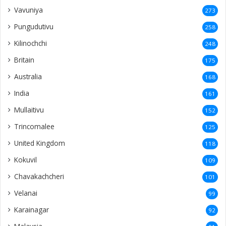
Vavuniya
273
Pungudutivu
258
Kilinochchi
248
Britain
175
Australia
168
India
161
Mullaitivu
152
Trincomalee
125
United Kingdom
118
Kokuvil
109
Chavakachcheri
101
Velanai
99
Karainagar
92