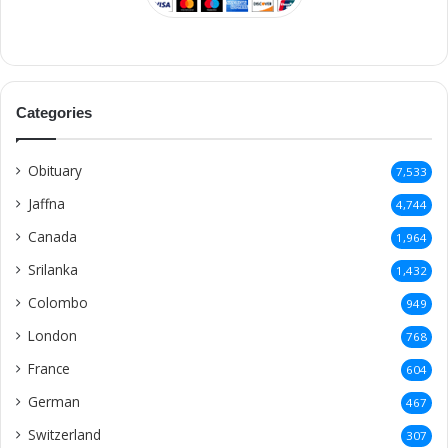
Categories
Obituary
7,533
Jaffna
4,744
Canada
1,964
Srilanka
1,432
Colombo
949
London
768
France
604
German
467
Switzerland
307