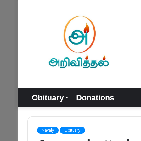
Obituary
Donations
Navaly
Obituary