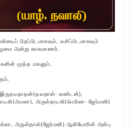
லியைப் பிறப்பிடமாகவும், வசிப்பிடமாகவும்
ழமை அன்று காலமானார்.
ிகளின் மூத்த மகனும்,
ும்,
ள் இருதயநாதன்(தவறாஸ்- லண்டன்),
ாயகி(அமலா), அருள்நாயகி(பெமிலா- ஜேர்மனி)
்கா, அருள்தாஸ்(ஜேர்மனி) ஆகியோரின் அன்பு