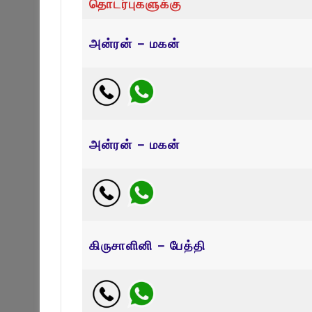
தொடர்புகளுக்கு
அன்ரன் – மகன்
அன்ரன் – மகன்
கிருசாளினி – பேத்தி