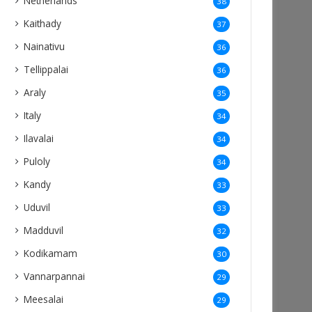
Netherlands
38
Kaithady
37
Nainativu
36
Tellippalai
36
Araly
35
Italy
34
Ilavalai
34
Puloly
34
Kandy
33
Uduvil
33
Madduvil
32
Kodikamam
30
Vannarpannai
29
Meesalai
29