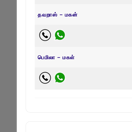
தவறாஸ் – மகன்
பெமிலா – மகள்