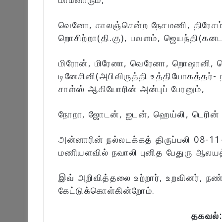
வெனோ, காலஞ்சென்ற நேசமணி, திரேசம்
றொசிற்றா(தி.கு), பவளம், ஜெயந்தி(கன
மிரோன், மிரேனா, வெரேனா, றொஷானி, 
டினேசினி(அபிவிருத்தி உத்தியோகத்தர்- ந
சாள்ஸ் ஆகியோரின் அன்புப் பேரனும்,
நோறா, ஜோடன், ஐடன், ஹெய்லி, டெரின் ஆ
அன்னாரின் நல்லடக்கத் திருப்பலி 08-1
மணியளவில் நவாலி புனித பேதுரு ஆலயத்
இவ் அறிவித்தலை உற்றார், உறவினர், நண
கேட்டுக்கொள்கின்றோம்.
தகவல்