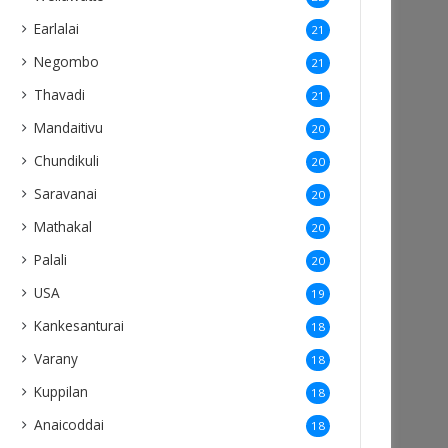
Earlalai
21
Negombo
21
Thavadi
21
Mandaitivu
20
Chundikuli
20
Saravanai
20
Mathakal
20
Palali
20
USA
19
Kankesanturai
18
Varany
18
Kuppilan
18
Anaicoddai
18