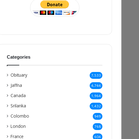
Categories
Obituary
7,533
Jaffna
4,744
Canada
1,964
Srilanka
1,432
Colombo
949
London
768
France
604