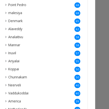
Point Pedro
68
malesiya
68
Denmark
65
Alaveddy
62
Analaitivu
58
Mannar
58
Inuvil
57
Ariyalai
55
Koppai
50
Chunnakam
50
Neerveli
40
Vaddukoddai
40
America
39