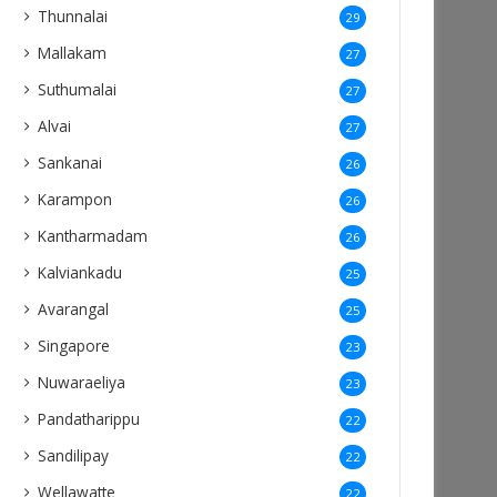
Thunnalai
29
Mallakam
27
Suthumalai
27
Alvai
27
Sankanai
26
Karampon
26
Kantharmadam
26
Kalviankadu
25
Avarangal
25
Singapore
23
Nuwaraeliya
23
Pandatharippu
22
Sandilipay
22
Wellawatte
22