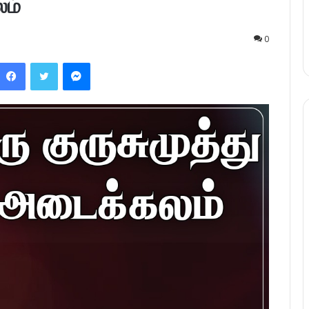
லம்
0
Facebook
Twitter
Messenger