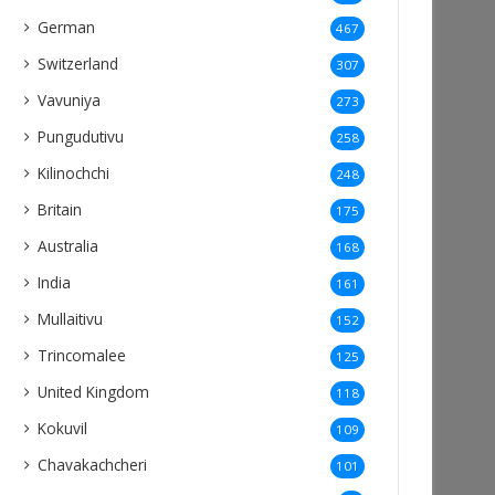
German
467
Switzerland
307
Vavuniya
273
Pungudutivu
258
Kilinochchi
248
Britain
175
Australia
168
India
161
Mullaitivu
152
Trincomalee
125
United Kingdom
118
Kokuvil
109
Chavakachcheri
101