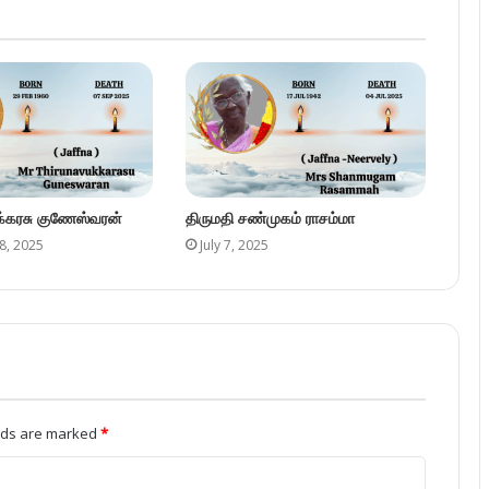
ுக்கரசு குணேஸ்வரன்
திருமதி சண்முகம் ராசம்மா
8, 2025
July 7, 2025
elds are marked
*