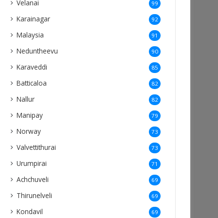
Velanai
99
Karainagar
92
Malaysia
91
Neduntheevu
90
Karaveddi
85
Batticaloa
82
Nallur
82
Manipay
79
Norway
73
Valvettithurai
73
Urumpirai
71
Achchuveli
69
Thirunelveli
69
Kondavil
69